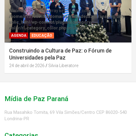
Warning
: Undefined array key "rl_cat_color" in
/home/u131386853/domains/midiadepazparana.org.br/p
ublic_html/wp-content/plugins/category-
color/rl_category_color.php
on line
202
AGENDA
EDUCAÇÃO
Construindo a Cultura de Paz: o Fórum de
Universidades pela Paz
24 de abril de 2026
Silvia Liberatore
Mídia de Paz Paraná
Rua Masahiko Tomita, 69 Vila Simões/Centro CEP 86020-540
Londrina-PR
Categorias