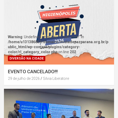
Warning
: Undefined array key "rl_cat_color" in
/home/u131386853/domains/midiadepazparana.org.br/p
ublic_html/wp-content/plugins/category-
color/rl_category_color.php
on line
202
DIVERSÃO NA CIDADE
EVENTO CANCELADO!!!
29 de julho de 2026
Silvia Liberatore