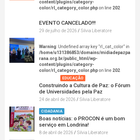
content/plugins/category-
color/rl_category_color.php
on line
202
DIVERSÃO NA CIDADE
EVENTO CANCELADO!!!
29 de julho de 2026
Silvia Liberatore
Warning
: Undefined array key "rl_cat_color" in
/home/u131386853/domains/midiadepazpa
rana.org.br/public_html/wp-
content/plugins/category-
color/rl_category_color.php
on line
202
AGENDA
EDUCAÇÃO
Construindo a Cultura de Paz: o Fórum
de Universidades pela Paz
24 de abril de 2026
Silvia Liberatore
CIDADANIA
Boas notícias: o PROCON é um bom
serviço em Londrina!
8 de abril de 2026
Silvia Liberatore