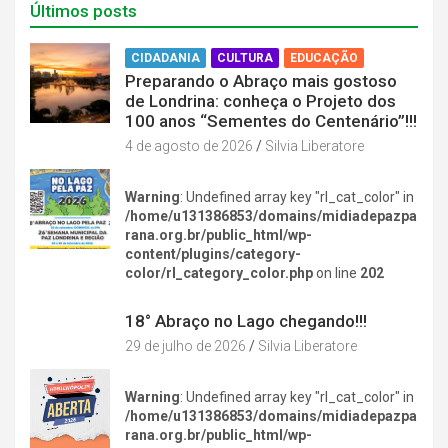
Últimos posts
CIDADANIA
CULTURA
EDUCAÇÃO
Preparando o Abraço mais gostoso
de Londrina: conheça o Projeto dos
100 anos “Sementes do Centenário”!!!
4 de agosto de 2026
Silvia Liberatore
Warning
: Undefined array key "rl_cat_color" in
/home/u131386853/domains/midiadepazpa
rana.org.br/public_html/wp-
content/plugins/category-
color/rl_category_color.php
on line
202
DIVERSÃO NA CIDADE
18° Abraço no Lago chegando!!!
29 de julho de 2026
Silvia Liberatore
Warning
: Undefined array key "rl_cat_color" in
/home/u131386853/domains/midiadepazpa
rana.org.br/public_html/wp-