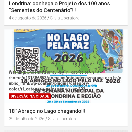
Londrina: conheça o Projeto dos 100 anos
“Sementes do Centenário”!!!
4 de agosto de 2026
Silvia Liberatore
Warning
: Undefined array key "rl_cat_color" in
/home/u131386853/domains/midiadepazparana.org.br/p
ublic_html/wp-content/plugins/category-
color/rl_category_color.php
on line
202
DIVERSÃO NA CIDADE
18° Abraço no Lago chegando!!!
29 de julho de 2026
Silvia Liberatore