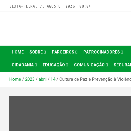
Pular
SEXTA-FEIRA, 7, AGOSTO, 2026, 08:04
para
conteúdo
HOME
SOBRE
PARCEIROS
PATROCINADORES
CIDADANIA
EDUCAÇÃO
COMUNICAÇÃO
SEGURA
Home
2023
abril
14
Cultura de Paz e Prevenção à Violên