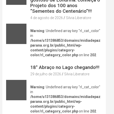
Projeto dos 100 anos
“Sementes do Centenário”!!!
4 de agosto de 2026
Silvia Liberatore
Warning
: Undefined array key "rl_cat_color"
in
/home/u131386853/domains/midiadepaz
parana.org.br/public_html/wp-
content/plugins/category-
color/rl_category_color.php
on line
202
DIVERSÃO NA CIDADE
18° Abraço no Lago chegando!!!
29 de julho de 2026
Silvia Liberatore
Warning
: Undefined array key "rl_cat_color"
in
/home/u131386853/domains/midiadepaz
parana.org.br/public_html/wp-
content/plugins/category-
color/rl_category_color.php
on line
202