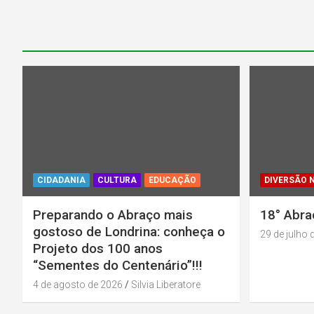
Warning
: U
in
/home/u13
parana.org.
content/plu
color/rl_ca
CIDADANIA
CULTURA
EDUCAÇÃO
DIVERSÃO 
Preparando o Abraço mais
18° Abra
gostoso de Londrina: conheça o
29 de julho 
Projeto dos 100 anos
“Sementes do Centenário”!!!
4 de agosto de 2026
Silvia Liberatore