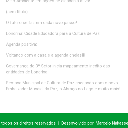
Meio Ambiente em ações de cidadania ativa!
(sem título)
O futuro se faz em cada novo passo!
Londrina: Cidade Educadora para a Cultura de Paz
Agenda positiva:
Voltando com a casa e a agenda cheias!!!
Governança do 3º Setor inicia mapeamento inédito das
entidades de Londrina
Semana Municipal de Cultura de Paz chegando com o novo
Embaixador Mundial da Paz, o Abraço no Lago e muito mais!
:
todos os direitos reservados
Desenvolvido por:
Marcelo Nakass