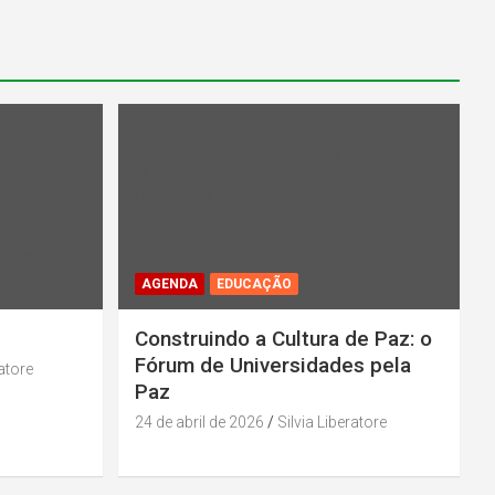
l_cat_color"
Warning
: Undefined array key "rl_cat_color"
in
midiadepaz
/home/u131386853/domains/midiadepaz
-
parana.org.br/public_html/wp-
content/plugins/category-
 line
202
color/rl_category_color.php
on line
202
AGENDA
EDUCAÇÃO
Construindo a Cultura de Paz: o
Fórum de Universidades pela
ratore
Paz
24 de abril de 2026
Silvia Liberatore