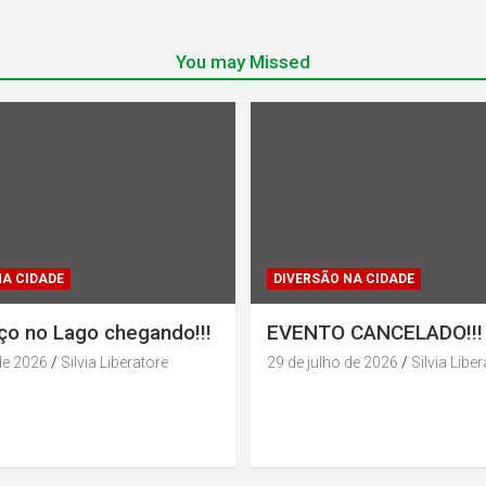
You may Missed
ndefined array key "rl_cat_color"
Warning
: Undefined array key "r
in
1386853/domains/midiadepaz
/home/u131386853/domains/
br/public_html/wp-
parana.org.br/public_html/wp
gins/category-
content/plugins/category-
tegory_color.php
on line
202
color/rl_category_color.php
on
NA CIDADE
DIVERSÃO NA CIDADE
ço no Lago chegando!!!
EVENTO CANCELADO!!!
de 2026
Silvia Liberatore
29 de julho de 2026
Silvia Libe