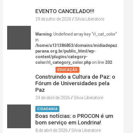
DIVERSÃO NA CIDADE
EVENTO CANCELADO!!!
29 de julho de 2026
Silvia Liberatore
Warning
: Undefined array key "rl_cat_color"
in
/home/u131386853/domains/midiadepaz
parana.org.br/public_html/wp-
content/plugins/category-
color/rl_category_color.php
on line
202
AGENDA
EDUCAÇÃO
Construindo a Cultura de Paz: o
Fórum de Universidades pela
Paz
24 de abril de 2026
Silvia Liberatore
CIDADANIA
Boas notícias: o PROCON é um
bom serviço em Londrina!
8 de abril de 2026
Silvia Liberatore