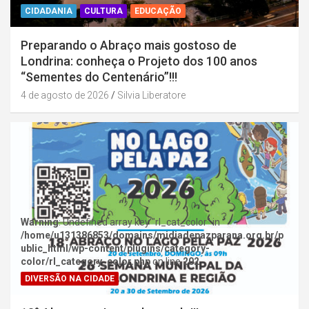
CIDADANIA
CULTURA
EDUCAÇÃO
Preparando o Abraço mais gostoso de
Londrina: conheça o Projeto dos 100 anos
“Sementes do Centenário”!!!
4 de agosto de 2026
Silvia Liberatore
Warning
: Undefined array key "rl_cat_color" in
/home/u131386853/domains/midiadepazparana.org.br/p
ublic_html/wp-content/plugins/category-
color/rl_category_color.php
on line
202
DIVERSÃO NA CIDADE