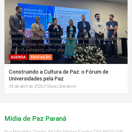
Warning
: Undefined array key "rl_cat_color" in
/home/u131386853/domains/midiadepazparana.org.br/p
ublic_html/wp-content/plugins/category-
color/rl_category_color.php
on line
202
AGENDA
EDUCAÇÃO
Construindo a Cultura de Paz: o Fórum de
Universidades pela Paz
24 de abril de 2026
Silvia Liberatore
Mídia de Paz Paraná
Rua Masahiko Tomita, 69 Vila Simões/Centro CEP 86020-540