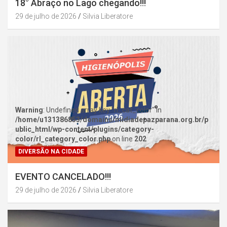
18° Abraço no Lago chegando!!!
29 de julho de 2026
Silvia Liberatore
Warning
: Undefined array key "rl_cat_color" in
/home/u131386853/domains/midiadepazparana.org.br/p
ublic_html/wp-content/plugins/category-
color/rl_category_color.php
on line
202
DIVERSÃO NA CIDADE
EVENTO CANCELADO!!!
29 de julho de 2026
Silvia Liberatore