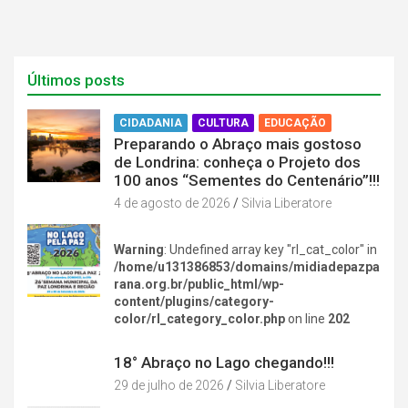
Últimos posts
CIDADANIA
CULTURA
EDUCAÇÃO
Preparando o Abraço mais gostoso
de Londrina: conheça o Projeto dos
100 anos “Sementes do Centenário”!!!
4 de agosto de 2026
Silvia Liberatore
Warning
: Undefined array key "rl_cat_color" in
/home/u131386853/domains/midiadepazpa
rana.org.br/public_html/wp-
content/plugins/category-
color/rl_category_color.php
on line
202
DIVERSÃO NA CIDADE
18° Abraço no Lago chegando!!!
29 de julho de 2026
Silvia Liberatore