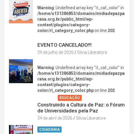
Warning
: Undefined array key "rl_cat_color" in
/home/u131386853/domains/midiadepazpa
rana.org.br/public_html/wp-
content/plugins/category-
color/rl_category_color.php
on line
202
DIVERSÃO NA CIDADE
EVENTO CANCELADO!!!
29 de julho de 2026
Silvia Liberatore
Warning
: Undefined array key "rl_cat_color" in
/home/u131386853/domains/midiadepazpa
rana.org.br/public_html/wp-
content/plugins/category-
color/rl_category_color.php
on line
202
AGENDA
EDUCAÇÃO
Construindo a Cultura de Paz: o Fórum
de Universidades pela Paz
24 de abril de 2026
Silvia Liberatore
CIDADANIA