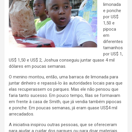
limonada
e ponche
por US$
1,50 e
pipoca
em
diferentes
tamanhos
por US$ 1,
US$ 1,50 e US$ 2, Joshua conseguiu juntar quase 4 mil
dólares em poucas semanas.
O menino montou, então, uma barraca de limonada para
juntar dinheiro e repassá-lo às autoridades locais para que
elas recuperassem os parques. Mas ele não pensou que
faria tanto sucesso. Em pouco tempo, filas se formavam
em frente à casa de Smith, que já vendia também pipocas
e ponche. Em poucas semanas, já eram quase US$4 mil
arrecadados.
A iniciativa inspirou outras pessoas, que se ofereceram
para ajudar a cuidar dos parques ou para doar materiais