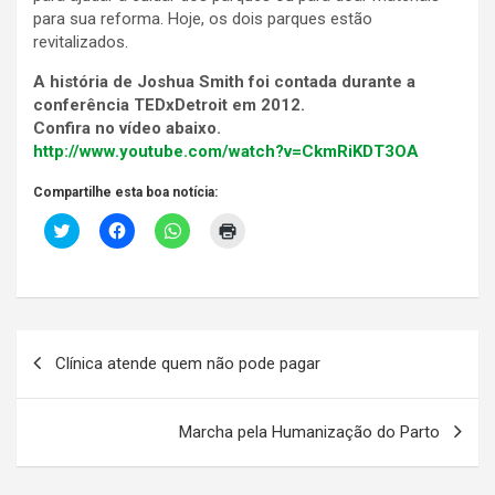
para sua reforma. Hoje, os dois parques estão
revitalizados.
A história de Joshua Smith foi contada durante a
conferência TEDxDetroit em 2012.
Confira no vídeo abaixo.
http://www.youtube.com/watch?v=CkmRiKDT3OA
Compartilhe esta boa notícia:
C
C
C
C
l
l
l
l
i
i
i
i
c
q
q
q
k
u
u
u
t
e
e
e
o
p
p
p
s
a
a
a
Navegação
h
r
r
r
a
a
a
a
Clínica atende quem não pode pagar
r
c
c
i
de
e
o
o
m
o
m
m
p
Post
n
p
p
r
T
a
a
i
Marcha pela Humanização do Parto
w
r
r
m
i
t
t
i
t
i
i
r
t
l
l
(