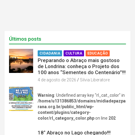
Últimos posts
CIDADANIA
CULTURA
EDUCAÇÃO
Preparando o Abraço mais gostoso
de Londrina: conheça o Projeto dos
100 anos “Sementes do Centenário”!!!
4 de agosto de 2026
Silvia Liberatore
Warning
: Undefined array key "rl_cat_color" in
/home/u131386853/domains/midiadepazpa
rana.org.br/public_html/wp-
content/plugins/category-
color/rl_category_color.php
on line
202
DIVERSÃO NA CIDADE
18° Abraço no Lago chegando!!!