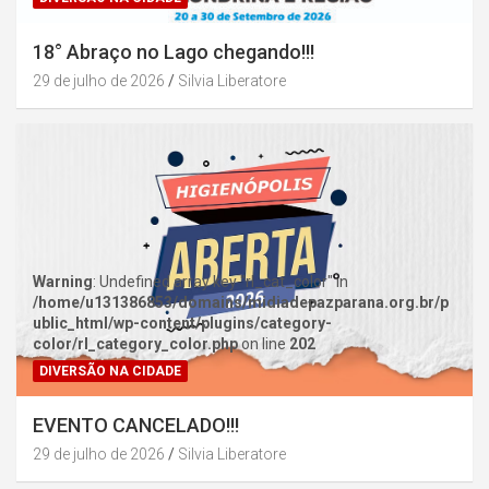
18° Abraço no Lago chegando!!!
29 de julho de 2026
Silvia Liberatore
Warning
: Undefined array key "rl_cat_color" in
/home/u131386853/domains/midiadepazparana.org.br/p
ublic_html/wp-content/plugins/category-
color/rl_category_color.php
on line
202
DIVERSÃO NA CIDADE
EVENTO CANCELADO!!!
29 de julho de 2026
Silvia Liberatore