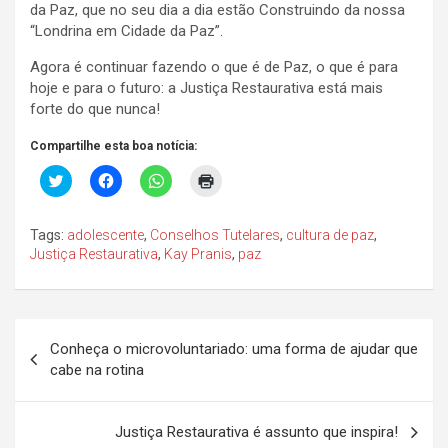
da Paz, que no seu dia a dia estão Construindo da nossa
“Londrina em Cidade da Paz”.
Agora é continuar fazendo o que é de Paz, o que é para
hoje e para o futuro: a Justiça Restaurativa está mais
forte do que nunca!
Compartilhe esta boa notícia:
C
C
C
C
l
l
l
l
i
i
i
i
c
q
q
q
k
u
u
u
Tags:
adolescente
,
Conselhos Tutelares
,
cultura de paz
,
t
e
e
e
Justiça Restaurativa
,
Kay Pranis
,
paz
o
p
p
p
s
a
a
a
h
r
r
r
a
a
a
a
r
c
c
i
e
o
o
m
Navegação
o
m
m
p
n
p
p
r
Conheça o microvoluntariado: uma forma de ajudar que
de
T
a
a
i
cabe na rotina
w
r
r
m
i
t
t
i
Post
t
i
i
r
t
l
l
(
e
h
h
a
Justiça Restaurativa é assunto que inspira!
r
a
a
b