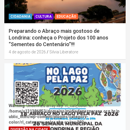
CIDADANIA
CULTURA
EDUCAÇÃO
Preparando o Abraço mais gostoso de
Londrina: conheça o Projeto dos 100 anos
“Sementes do Centenário”!!!
4 de agosto de 2026
Silvia Liberatore
Warning
: Undefined array key "rl_cat_color" in
/home/u131386853/domains/midiadepazparana.org.br/p
ublic_html/wp-content/plugins/category-
color/rl_category_color.php
on line
202
DIVERSÃO NA CIDADE