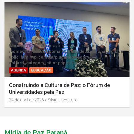
Warning
: Undefined array key "rl_cat_color" in
/home/u131386853/domains/midiadepazparana.org.br/p
ublic_html/wp-content/plugins/category-
color/rl_category_color.php
on line
202
AGENDA
EDUCAÇÃO
Construindo a Cultura de Paz: o Fórum de
Universidades pela Paz
24 de abril de 2026
Silvia Liberatore
Mídia de Paz Paraná