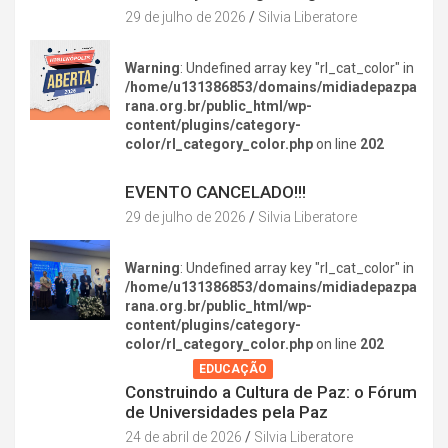
29 de julho de 2026
Silvia Liberatore
Warning
: Undefined array key "rl_cat_color" in
/home/u131386853/domains/midiadepazpa
rana.org.br/public_html/wp-
content/plugins/category-
color/rl_category_color.php
on line
202
DIVERSÃO NA CIDADE
EVENTO CANCELADO!!!
29 de julho de 2026
Silvia Liberatore
Warning
: Undefined array key "rl_cat_color" in
/home/u131386853/domains/midiadepazpa
rana.org.br/public_html/wp-
content/plugins/category-
color/rl_category_color.php
on line
202
AGENDA
EDUCAÇÃO
Construindo a Cultura de Paz: o Fórum
de Universidades pela Paz
24 de abril de 2026
Silvia Liberatore