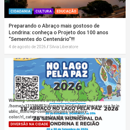
CIDADANIA
CULTURA
EDUCAÇÃO
Preparando o Abraço mais gostoso de
Londrina: conheça o Projeto dos 100 anos
“Sementes do Centenário”!!!
4 de agosto de 2026
Silvia Liberatore
Warning
: Undefined array key "rl_cat_color" in
/home/u131386853/domains/midiadepazparana.org.br/p
ublic_html/wp-content/plugins/category-
color/rl_category_color.php
on line
202
DIVERSÃO NA CIDADE