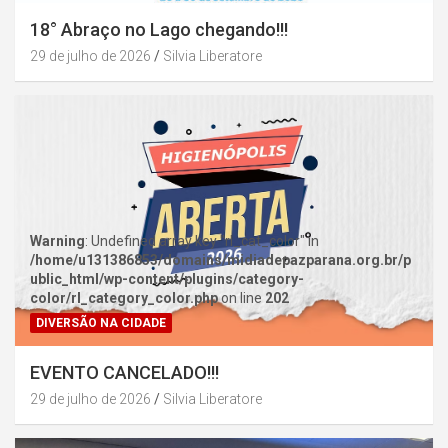
18° Abraço no Lago chegando!!!
29 de julho de 2026
Silvia Liberatore
Warning
: Undefined array key "rl_cat_color" in
/home/u131386853/domains/midiadepazparana.org.br/p
ublic_html/wp-content/plugins/category-
color/rl_category_color.php
on line
202
DIVERSÃO NA CIDADE
EVENTO CANCELADO!!!
29 de julho de 2026
Silvia Liberatore