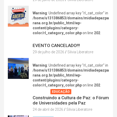
Warning
: Undefined array key "rl_cat_color" in
/home/u131386853/domains/midiadepazpa
rana.org.br/public_html/wp-
content/plugins/category-
color/rl_category_color.php
on line
202
DIVERSÃO NA CIDADE
EVENTO CANCELADO!!!
29 de julho de 2026
Silvia Liberatore
Warning
: Undefined array key "rl_cat_color" in
/home/u131386853/domains/midiadepazpa
rana.org.br/public_html/wp-
content/plugins/category-
color/rl_category_color.php
on line
202
AGENDA
EDUCAÇÃO
Construindo a Cultura de Paz: o Fórum
de Universidades pela Paz
24 de abril de 2026
Silvia Liberatore