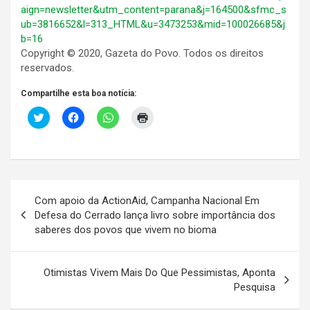
aign=newsletter&utm_content=parana&j=164500&sfmc_s
ub=3816652&l=313_HTML&u=3473253&mid=100026685&j
b=16
Copyright © 2020, Gazeta do Povo. Todos os direitos
reservados.
Compartilhe esta boa notícia:
C
C
C
C
l
l
l
l
i
i
i
i
c
q
q
q
k
u
u
u
t
e
e
e
o
p
p
p
s
a
a
a
Navegação
h
r
r
r
a
a
a
a
Com apoio da ActionAid, Campanha Nacional Em
r
c
c
i
de
e
o
o
m
Defesa do Cerrado lança livro sobre importância dos
o
m
m
p
saberes dos povos que vivem no bioma
Post
n
p
p
r
T
a
a
i
w
r
r
m
i
t
t
i
t
i
i
r
Otimistas Vivem Mais Do Que Pessimistas, Aponta
t
l
l
(
e
h
h
a
Pesquisa
r
a
a
b
(
r
r
r