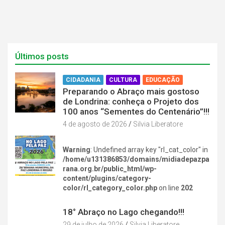
Últimos posts
CIDADANIA
CULTURA
EDUCAÇÃO
Preparando o Abraço mais gostoso
de Londrina: conheça o Projeto dos
100 anos “Sementes do Centenário”!!!
4 de agosto de 2026
Silvia Liberatore
Warning
: Undefined array key "rl_cat_color" in
/home/u131386853/domains/midiadepazpa
rana.org.br/public_html/wp-
content/plugins/category-
color/rl_category_color.php
on line
202
DIVERSÃO NA CIDADE
18° Abraço no Lago chegando!!!
29 de julho de 2026
Silvia Liberatore