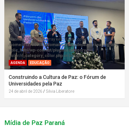
Warning
: Undefined array key "rl_cat_color" in
/home/u131386853/domains/midiadepazparana.org.br/p
ublic_html/wp-content/plugins/category-
color/rl_category_color.php
on line
202
AGENDA
EDUCAÇÃO
Construindo a Cultura de Paz: o Fórum de
Universidades pela Paz
24 de abril de 2026
Silvia Liberatore
Mídia de Paz Paraná