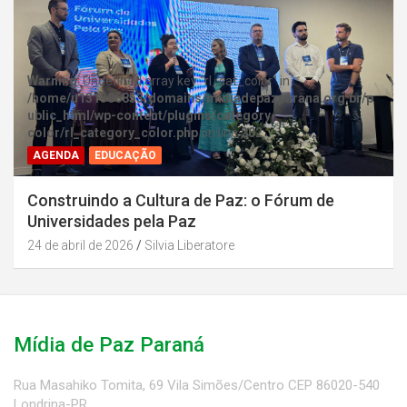
Warning
: Undefined array key "rl_cat_color" in
/home/u131386853/domains/midiadepazparana.org.br/p
ublic_html/wp-content/plugins/category-
color/rl_category_color.php
on line
202
AGENDA
EDUCAÇÃO
Construindo a Cultura de Paz: o Fórum de
Universidades pela Paz
24 de abril de 2026
Silvia Liberatore
Mídia de Paz Paraná
Rua Masahiko Tomita, 69 Vila Simões/Centro CEP 86020-540
Londrina-PR