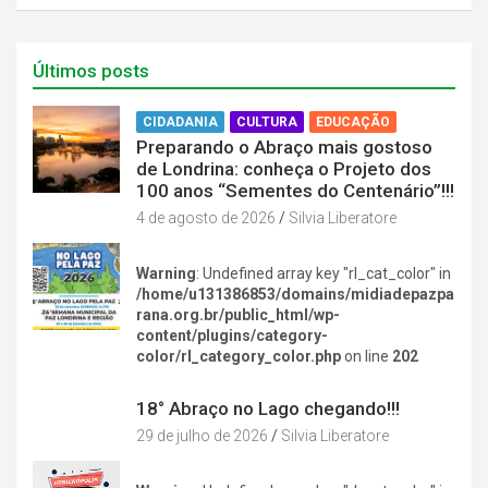
Últimos posts
CIDADANIA
CULTURA
EDUCAÇÃO
Preparando o Abraço mais gostoso
de Londrina: conheça o Projeto dos
100 anos “Sementes do Centenário”!!!
4 de agosto de 2026
Silvia Liberatore
Warning
: Undefined array key "rl_cat_color" in
/home/u131386853/domains/midiadepazpa
rana.org.br/public_html/wp-
content/plugins/category-
color/rl_category_color.php
on line
202
DIVERSÃO NA CIDADE
18° Abraço no Lago chegando!!!
29 de julho de 2026
Silvia Liberatore