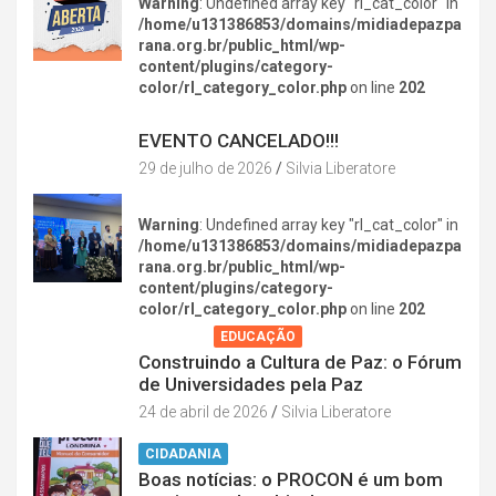
Warning
: Undefined array key "rl_cat_color" in
/home/u131386853/domains/midiadepazpa
rana.org.br/public_html/wp-
content/plugins/category-
color/rl_category_color.php
on line
202
DIVERSÃO NA CIDADE
EVENTO CANCELADO!!!
29 de julho de 2026
Silvia Liberatore
Warning
: Undefined array key "rl_cat_color" in
/home/u131386853/domains/midiadepazpa
rana.org.br/public_html/wp-
content/plugins/category-
color/rl_category_color.php
on line
202
AGENDA
EDUCAÇÃO
Construindo a Cultura de Paz: o Fórum
de Universidades pela Paz
24 de abril de 2026
Silvia Liberatore
CIDADANIA
Boas notícias: o PROCON é um bom