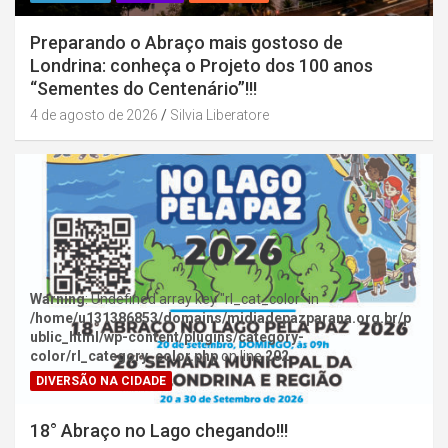
Preparando o Abraço mais gostoso de
Londrina: conheça o Projeto dos 100 anos
“Sementes do Centenário”!!!
4 de agosto de 2026
Silvia Liberatore
Warning
: Undefined array key "rl_cat_color" in
/home/u131386853/domains/midiadepazparana.org.br/p
ublic_html/wp-content/plugins/category-
color/rl_category_color.php
on line
202
DIVERSÃO NA CIDADE
18° Abraço no Lago chegando!!!