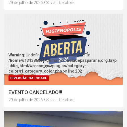
29 de julho de 2026
Silvia Liberatore
Warning
: Undefined array key "rl_cat_color" in
/home/u131386853/domains/midiadepazparana.org.br/p
ublic_html/wp-content/plugins/category-
color/rl_category_color.php
on line
202
DIVERSÃO NA CIDADE
EVENTO CANCELADO!!!
29 de julho de 2026
Silvia Liberatore