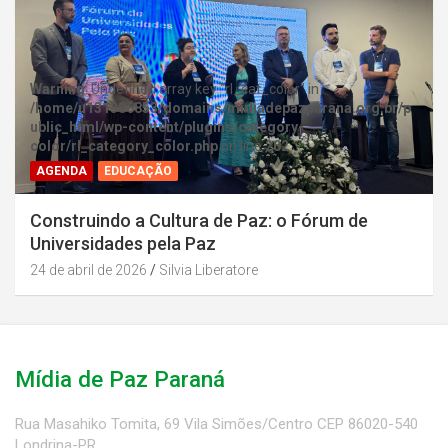
Warning
: Undefined array key "rl_cat_color" in
/home/u131386853/domains/midiadepazparana.org.br/p
ublic_html/wp-content/plugins/category-
color/rl_category_color.php
on line
202
AGENDA
EDUCAÇÃO
Construindo a Cultura de Paz: o Fórum de
Universidades pela Paz
24 de abril de 2026
Silvia Liberatore
Mídia de Paz Paraná
Rua Masahiko Tomita, 69 Vila Simões/Centro CEP 86020-540
Londrina-PR