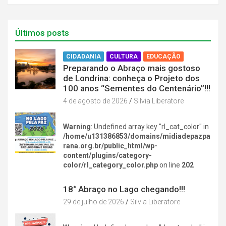
Últimos posts
CIDADANIA
CULTURA
EDUCAÇÃO
Preparando o Abraço mais gostoso
de Londrina: conheça o Projeto dos
100 anos “Sementes do Centenário”!!!
4 de agosto de 2026
Silvia Liberatore
Warning
: Undefined array key "rl_cat_color" in
/home/u131386853/domains/midiadepazpa
rana.org.br/public_html/wp-
content/plugins/category-
color/rl_category_color.php
on line
202
DIVERSÃO NA CIDADE
18° Abraço no Lago chegando!!!
29 de julho de 2026
Silvia Liberatore