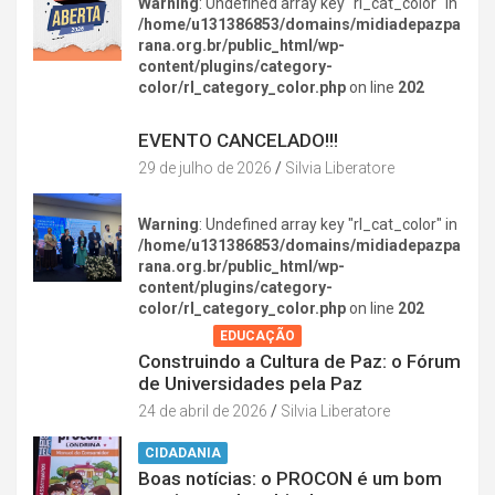
Warning
: Undefined array key "rl_cat_color" in
/home/u131386853/domains/midiadepazpa
rana.org.br/public_html/wp-
content/plugins/category-
color/rl_category_color.php
on line
202
DIVERSÃO NA CIDADE
EVENTO CANCELADO!!!
29 de julho de 2026
Silvia Liberatore
Warning
: Undefined array key "rl_cat_color" in
/home/u131386853/domains/midiadepazpa
rana.org.br/public_html/wp-
content/plugins/category-
color/rl_category_color.php
on line
202
AGENDA
EDUCAÇÃO
Construindo a Cultura de Paz: o Fórum
de Universidades pela Paz
24 de abril de 2026
Silvia Liberatore
CIDADANIA
Boas notícias: o PROCON é um bom