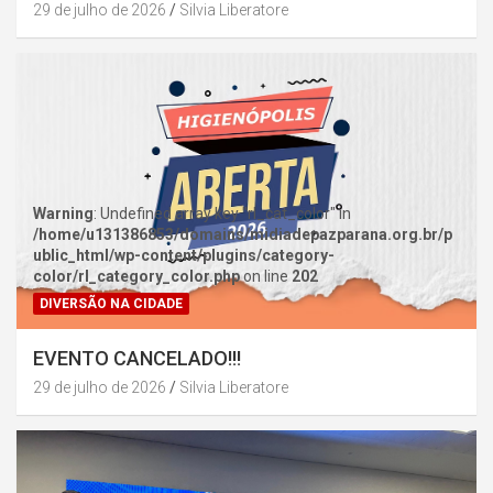
29 de julho de 2026
Silvia Liberatore
Warning
: Undefined array key "rl_cat_color" in
/home/u131386853/domains/midiadepazparana.org.br/p
ublic_html/wp-content/plugins/category-
color/rl_category_color.php
on line
202
DIVERSÃO NA CIDADE
EVENTO CANCELADO!!!
29 de julho de 2026
Silvia Liberatore