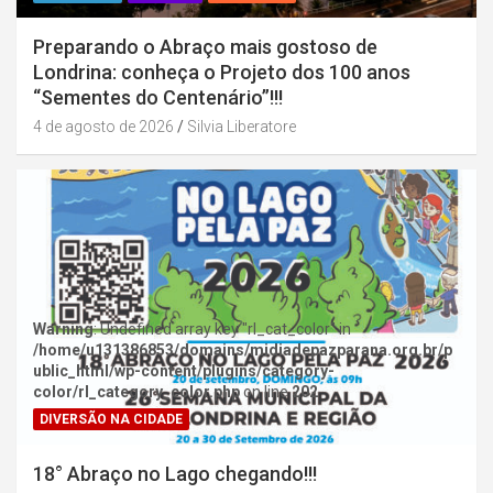
Preparando o Abraço mais gostoso de
Londrina: conheça o Projeto dos 100 anos
“Sementes do Centenário”!!!
4 de agosto de 2026
Silvia Liberatore
Warning
: Undefined array key "rl_cat_color" in
/home/u131386853/domains/midiadepazparana.org.br/p
ublic_html/wp-content/plugins/category-
color/rl_category_color.php
on line
202
DIVERSÃO NA CIDADE
18° Abraço no Lago chegando!!!