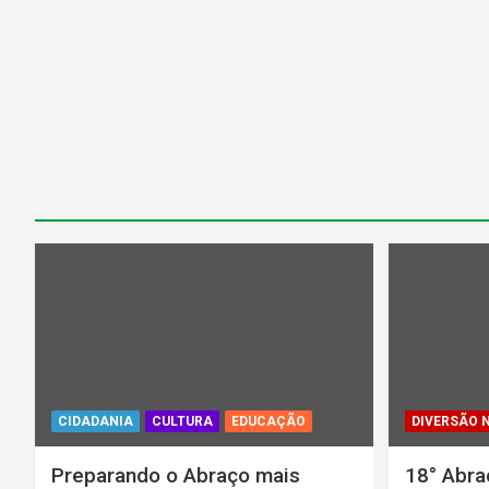
Warning
: U
in
/home/u13
parana.org.
content/plu
color/rl_ca
CIDADANIA
CULTURA
EDUCAÇÃO
DIVERSÃO 
Preparando o Abraço mais
18° Abra