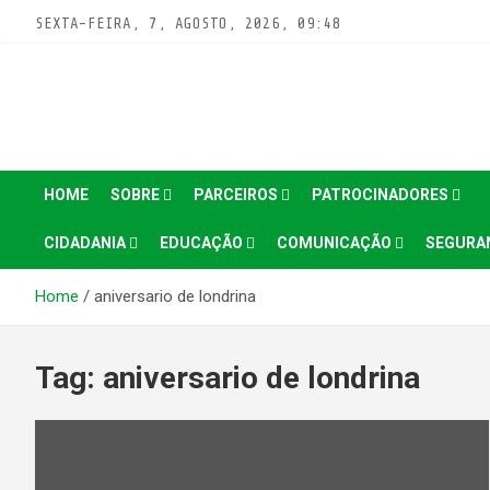
Pular
SEXTA-FEIRA, 7, AGOSTO, 2026, 09:48
para
conteúdo
HOME
SOBRE
PARCEIROS
PATROCINADORES
CIDADANIA
EDUCAÇÃO
COMUNICAÇÃO
SEGURA
Home
aniversario de londrina
Tag:
aniversario de londrina