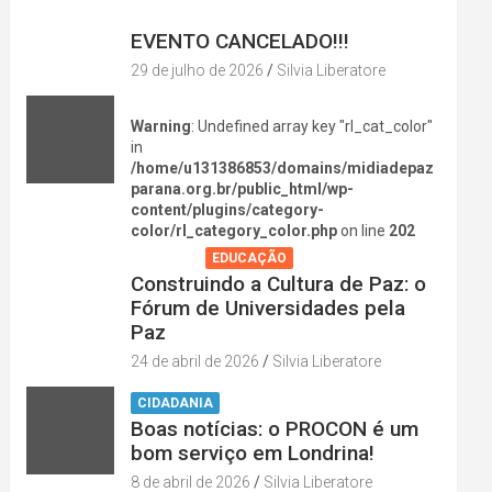
DIVERSÃO NA CIDADE
EVENTO CANCELADO!!!
29 de julho de 2026
Silvia Liberatore
Warning
: Undefined array key "rl_cat_color"
in
/home/u131386853/domains/midiadepaz
parana.org.br/public_html/wp-
content/plugins/category-
color/rl_category_color.php
on line
202
AGENDA
EDUCAÇÃO
Construindo a Cultura de Paz: o
Fórum de Universidades pela
Paz
24 de abril de 2026
Silvia Liberatore
CIDADANIA
Boas notícias: o PROCON é um
bom serviço em Londrina!
8 de abril de 2026
Silvia Liberatore