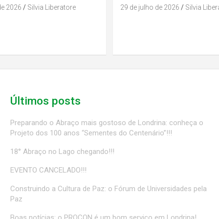
de 2026
Silvia Liberatore
29 de julho de 2026
Silvia Libe
Últimos posts
Preparando o Abraço mais gostoso de Londrina: conheça o
Projeto dos 100 anos “Sementes do Centenário”!!!
18° Abraço no Lago chegando!!!
EVENTO CANCELADO!!!
Construindo a Cultura de Paz: o Fórum de Universidades pela
Paz
Boas notícias: o PROCON é um bom serviço em Londrina!