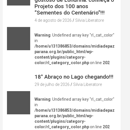
Projeto dos 100 anos
“Sementes do Centenário”!!!
4 de agosto de 2026
Silvia Liberatore
Warning
: Undefined array key "rl_cat_color"
in
/home/u131386853/domains/midiadepaz
parana.org.br/public_html/wp-
content/plugins/category-
color/rl_category_color.php
on line
202
DIVERSÃO NA CIDADE
18° Abraço no Lago chegando!!!
29 de julho de 2026
Silvia Liberatore
Warning
: Undefined array key "rl_cat_color"
in
/home/u131386853/domains/midiadepaz
parana.org.br/public_html/wp-
content/plugins/category-
color/rl_category_color.php
on line
202