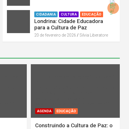
CIDADANIA
CULTURA
EDUCAÇÃO
Londrina: Cidade Educadora
para a Cultura de Paz
20 de fevereiro de 2026
Silvia Liberatore
l_cat_color"
Warning
: Undefined array key "rl_cat_color"
in
midiadepaz
/home/u131386853/domains/midiadepaz
-
parana.org.br/public_html/wp-
content/plugins/category-
 line
202
color/rl_category_color.php
on line
202
AGENDA
EDUCAÇÃO
Construindo a Cultura de Paz: o