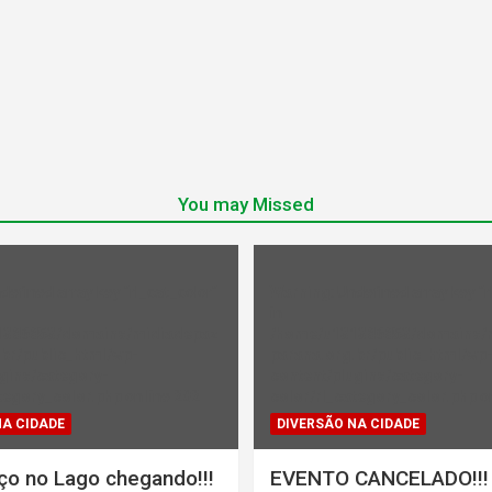
You may Missed
ndefined array key "rl_cat_color"
Warning
: Undefined array key "r
in
1386853/domains/midiadepaz
/home/u131386853/domains/
br/public_html/wp-
parana.org.br/public_html/wp
gins/category-
content/plugins/category-
tegory_color.php
on line
202
color/rl_category_color.php
on
NA CIDADE
DIVERSÃO NA CIDADE
ço no Lago chegando!!!
EVENTO CANCELADO!!!