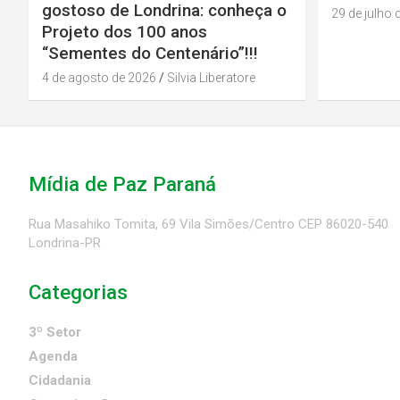
gostoso de Londrina: conheça o
29 de julho 
Projeto dos 100 anos
“Sementes do Centenário”!!!
4 de agosto de 2026
Silvia Liberatore
Mídia de Paz Paraná
Rua Masahiko Tomita, 69 Vila Simões/Centro CEP 86020-540
Londrina-PR
Categorias
3º Setor
Agenda
Cidadania