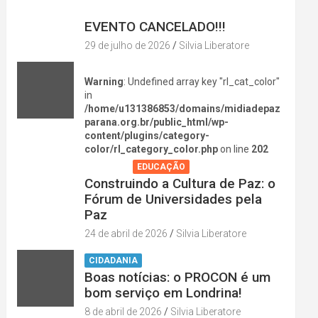
DIVERSÃO NA CIDADE
EVENTO CANCELADO!!!
29 de julho de 2026
Silvia Liberatore
Warning
: Undefined array key "rl_cat_color"
in
/home/u131386853/domains/midiadepaz
parana.org.br/public_html/wp-
content/plugins/category-
color/rl_category_color.php
on line
202
AGENDA
EDUCAÇÃO
Construindo a Cultura de Paz: o
Fórum de Universidades pela
Paz
24 de abril de 2026
Silvia Liberatore
CIDADANIA
Boas notícias: o PROCON é um
bom serviço em Londrina!
8 de abril de 2026
Silvia Liberatore