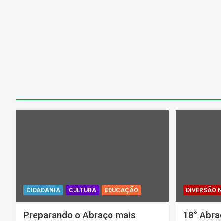
Warning
: U
in
/home/u13
parana.org.
content/plu
color/rl_ca
CIDADANIA
CULTURA
EDUCAÇÃO
DIVERSÃO 
Preparando o Abraço mais
18° Abra