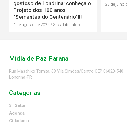
gostoso de Londrina: conheça o
29 de julho 
Projeto dos 100 anos
“Sementes do Centenário”!!!
4 de agosto de 2026
Silvia Liberatore
Mídia de Paz Paraná
Rua Masahiko Tomita, 69 Vila Simões/Centro CEP 86020-540
Londrina-PR
Categorias
3º Setor
Agenda
Cidadania