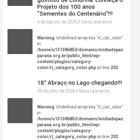
Projeto dos 100 anos
“Sementes do Centenário”!!!
4 de agosto de 2026
Silvia Liberatore
Warning
: Undefined array key "rl_cat_color"
in
/home/u131386853/domains/midiadepaz
parana.org.br/public_html/wp-
content/plugins/category-
color/rl_category_color.php
on line
202
DIVERSÃO NA CIDADE
18° Abraço no Lago chegando!!!
29 de julho de 2026
Silvia Liberatore
Warning
: Undefined array key "rl_cat_color"
in
/home/u131386853/domains/midiadepaz
parana.org.br/public_html/wp-
content/plugins/category-
color/rl_category_color.php
on line
202