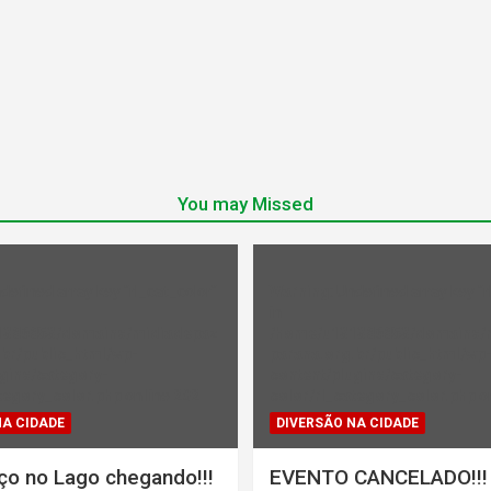
You may Missed
ndefined array key "rl_cat_color"
Warning
: Undefined array key "r
in
1386853/domains/midiadepaz
/home/u131386853/domains/
br/public_html/wp-
parana.org.br/public_html/wp
gins/category-
content/plugins/category-
tegory_color.php
on line
202
color/rl_category_color.php
on
NA CIDADE
DIVERSÃO NA CIDADE
ço no Lago chegando!!!
EVENTO CANCELADO!!!