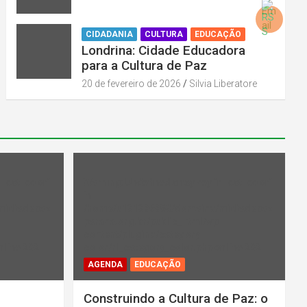
CIDADANIA
CULTURA
EDUCAÇÃO
Londrina: Cidade Educadora
para a Cultura de Paz
20 de fevereiro de 2026
Silvia Liberatore
l_cat_color"
Warning
: Undefined array key "rl_cat_color"
in
midiadepaz
/home/u131386853/domains/midiadepaz
-
parana.org.br/public_html/wp-
content/plugins/category-
 line
202
color/rl_category_color.php
on line
202
AGENDA
EDUCAÇÃO
Construindo a Cultura de Paz: o