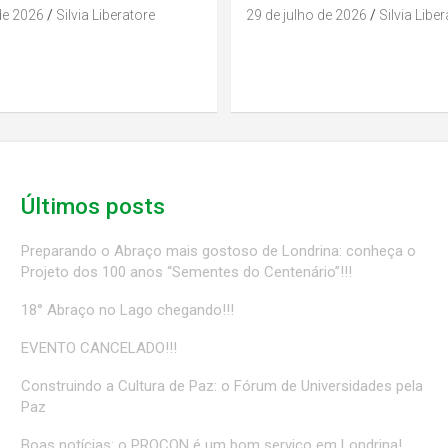
de 2026
Silvia Liberatore
29 de julho de 2026
Silvia Libe
Últimos posts
Preparando o Abraço mais gostoso de Londrina: conheça o
Projeto dos 100 anos “Sementes do Centenário”!!!
18° Abraço no Lago chegando!!!
EVENTO CANCELADO!!!
Construindo a Cultura de Paz: o Fórum de Universidades pela
Paz
Boas notícias: o PROCON é um bom serviço em Londrina!