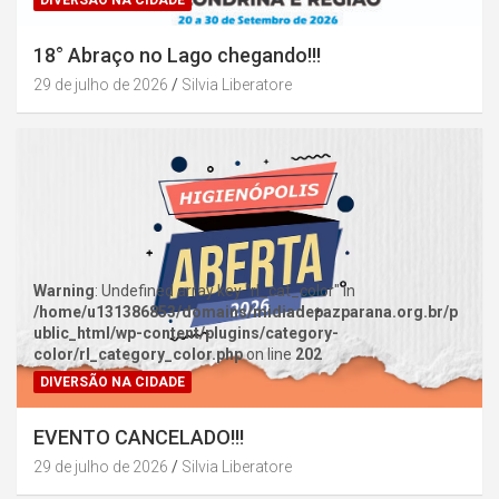
DIVERSÃO NA CIDADE
18° Abraço no Lago chegando!!!
29 de julho de 2026
Silvia Liberatore
Warning
: Undefined array key "rl_cat_color" in
/home/u131386853/domains/midiadepazparana.org.br/p
ublic_html/wp-content/plugins/category-
color/rl_category_color.php
on line
202
DIVERSÃO NA CIDADE
EVENTO CANCELADO!!!
29 de julho de 2026
Silvia Liberatore