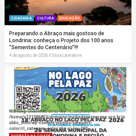
CIDADANIA
CULTURA
EDUCAÇÃO
Preparando o Abraço mais gostoso de
Londrina: conheça o Projeto dos 100 anos
“Sementes do Centenário”!!!
4 de agosto de 2026
Silvia Liberatore
Warning
: Undefined array key "rl_cat_color" in
/home/u131386853/domains/midiadepazparana.org.br/p
ublic_html/wp-content/plugins/category-
color/rl_category_color.php
on line
202