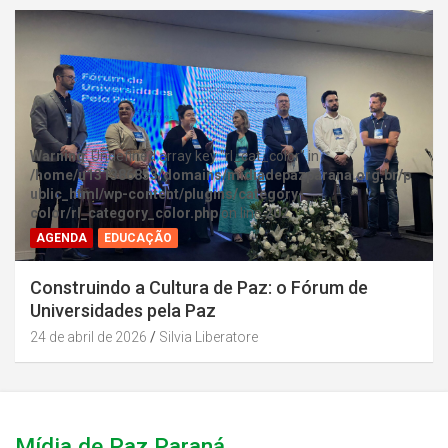
Warning
: Undefined array key "rl_cat_color" in
/home/u131386853/domains/midiadepazparana.org.br/p
ublic_html/wp-content/plugins/category-
color/rl_category_color.php
on line
202
AGENDA
EDUCAÇÃO
Construindo a Cultura de Paz: o Fórum de
Universidades pela Paz
24 de abril de 2026
Silvia Liberatore
Mídia de Paz Paraná