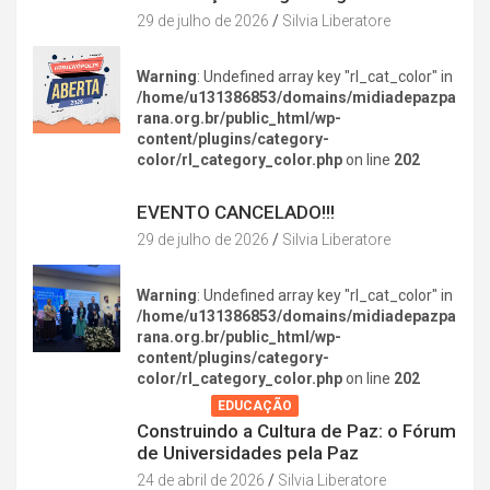
29 de julho de 2026
Silvia Liberatore
Warning
: Undefined array key "rl_cat_color" in
/home/u131386853/domains/midiadepazpa
rana.org.br/public_html/wp-
content/plugins/category-
color/rl_category_color.php
on line
202
DIVERSÃO NA CIDADE
EVENTO CANCELADO!!!
29 de julho de 2026
Silvia Liberatore
Warning
: Undefined array key "rl_cat_color" in
/home/u131386853/domains/midiadepazpa
rana.org.br/public_html/wp-
content/plugins/category-
color/rl_category_color.php
on line
202
AGENDA
EDUCAÇÃO
Construindo a Cultura de Paz: o Fórum
de Universidades pela Paz
24 de abril de 2026
Silvia Liberatore