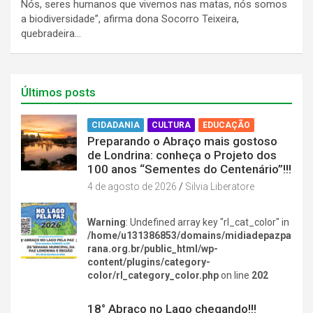
Nós, seres humanos que vivemos nas matas, nós somos
a biodiversidade”, afirma dona Socorro Teixeira,
quebradeira…
Últimos posts
CIDADANIA
CULTURA
EDUCAÇÃO
Preparando o Abraço mais gostoso
de Londrina: conheça o Projeto dos
100 anos “Sementes do Centenário”!!!
4 de agosto de 2026
Silvia Liberatore
Warning
: Undefined array key "rl_cat_color" in
/home/u131386853/domains/midiadepazpa
rana.org.br/public_html/wp-
content/plugins/category-
color/rl_category_color.php
on line
202
DIVERSÃO NA CIDADE
18° Abraço no Lago chegando!!!