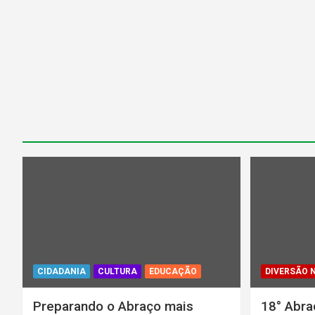
Warning
: U
in
/home/u13
parana.org.
content/plu
color/rl_ca
CIDADANIA
CULTURA
EDUCAÇÃO
DIVERSÃO 
Preparando o Abraço mais
18° Abra