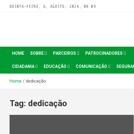
Pular
QUINTA-FEIRA, 6, AGOSTO, 2026, 08:09
para
conteúdo
HOME
SOBRE
PARCEIROS
PATROCINADORES
CIDADANIA
EDUCAÇÃO
COMUNICAÇÃO
SEGURA
Home
dedicação
Tag:
dedicação