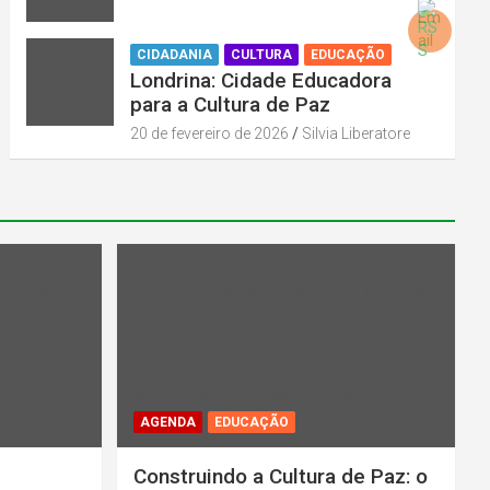
CIDADANIA
CULTURA
EDUCAÇÃO
Londrina: Cidade Educadora
para a Cultura de Paz
20 de fevereiro de 2026
Silvia Liberatore
l_cat_color"
Warning
: Undefined array key "rl_cat_color"
in
midiadepaz
/home/u131386853/domains/midiadepaz
-
parana.org.br/public_html/wp-
content/plugins/category-
 line
202
color/rl_category_color.php
on line
202
AGENDA
EDUCAÇÃO
Construindo a Cultura de Paz: o