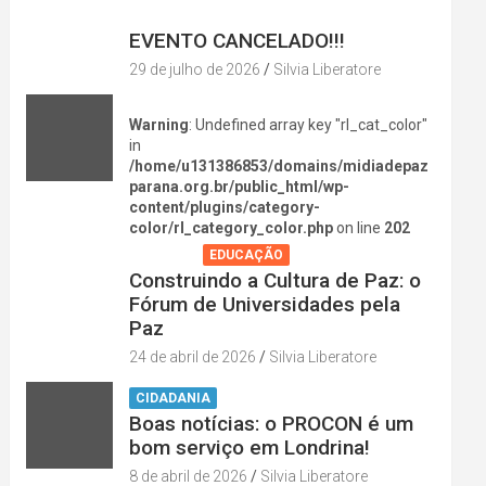
DIVERSÃO NA CIDADE
EVENTO CANCELADO!!!
29 de julho de 2026
Silvia Liberatore
Warning
: Undefined array key "rl_cat_color"
in
/home/u131386853/domains/midiadepaz
parana.org.br/public_html/wp-
content/plugins/category-
color/rl_category_color.php
on line
202
AGENDA
EDUCAÇÃO
Construindo a Cultura de Paz: o
Fórum de Universidades pela
Paz
24 de abril de 2026
Silvia Liberatore
CIDADANIA
Boas notícias: o PROCON é um
bom serviço em Londrina!
8 de abril de 2026
Silvia Liberatore