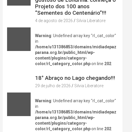
Projeto dos 100 anos
“Sementes do Centenário”!!!
4 de agosto de 2026
Silvia Liberatore
Warning
: Undefined array key "rl_cat_color"
in
/home/u131386853/domains/midiadepaz
parana.org.br/public_html/wp-
content/plugins/category-
color/rl_category_color.php
on line
202
DIVERSÃO NA CIDADE
18° Abraço no Lago chegando!!!
29 de julho de 2026
Silvia Liberatore
Warning
: Undefined array key "rl_cat_color"
in
/home/u131386853/domains/midiadepaz
parana.org.br/public_html/wp-
content/plugins/category-
color/rl_category_color.php
on line
202