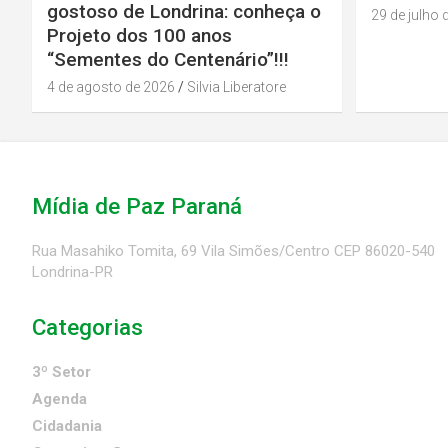
gostoso de Londrina: conheça o
29 de julho 
Projeto dos 100 anos
“Sementes do Centenário”!!!
4 de agosto de 2026
Silvia Liberatore
Mídia de Paz Paraná
Rua Masahiko Tomita, 69 Vila Simões/Centro CEP 86020-540
Londrina-PR
Categorias
3º Setor
Agenda
Cidadania