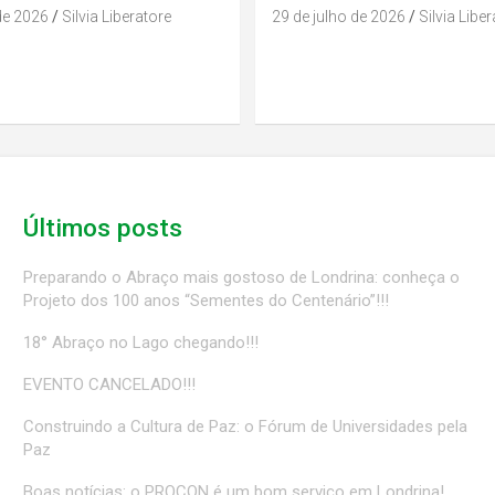
de 2026
Silvia Liberatore
29 de julho de 2026
Silvia Libe
Últimos posts
Preparando o Abraço mais gostoso de Londrina: conheça o
Projeto dos 100 anos “Sementes do Centenário”!!!
18° Abraço no Lago chegando!!!
EVENTO CANCELADO!!!
Construindo a Cultura de Paz: o Fórum de Universidades pela
Paz
Boas notícias: o PROCON é um bom serviço em Londrina!