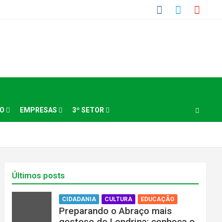
NO
EMPRESAS
3º SETOR
Últimos posts
CIDADANIA
CULTURA
EDUCAÇÃO
Preparando o Abraço mais
gostoso de Londrina: conheça o