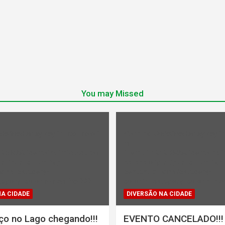
You may Missed
ndefined array key "rl_cat_color"
Warning
: Undefined array key "r
in
1386853/domains/midiadepaz
/home/u131386853/domains/
br/public_html/wp-
parana.org.br/public_html/wp
gins/category-
content/plugins/category-
tegory_color.php
on line
202
color/rl_category_color.php
on
NA CIDADE
DIVERSÃO NA CIDADE
ço no Lago chegando!!!
EVENTO CANCELADO!!!