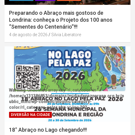
Preparando o Abraço mais gostoso de
Londrina: conheça o Projeto dos 100 anos
“Sementes do Centenário”!!!
4 de agosto de 2026
Silvia Liberatore
Warning
: Undefined array key "rl_cat_color" in
/home/u131386853/domains/midiadepazparana.org.br/p
ublic_html/wp-content/plugins/category-
color/rl_category_color.php
on line
202
DIVERSÃO NA CIDADE
18° Abraço no Lago chegando!!!