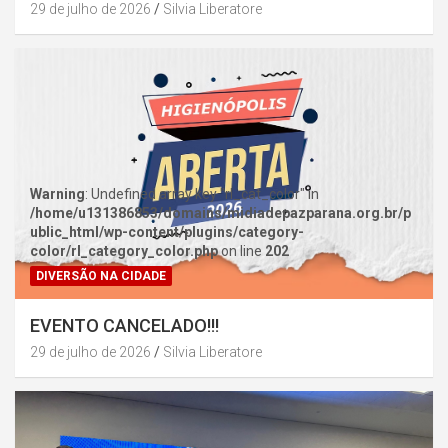
29 de julho de 2026
Silvia Liberatore
Warning
: Undefined array key "rl_cat_color" in
/home/u131386853/domains/midiadepazparana.org.br/p
ublic_html/wp-content/plugins/category-
color/rl_category_color.php
on line
202
DIVERSÃO NA CIDADE
EVENTO CANCELADO!!!
29 de julho de 2026
Silvia Liberatore