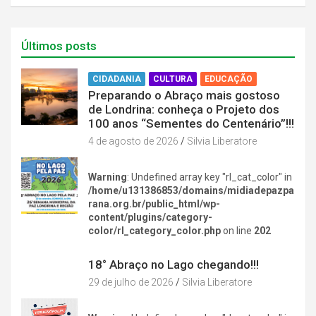
Últimos posts
CIDADANIA
CULTURA
EDUCAÇÃO
Preparando o Abraço mais gostoso
de Londrina: conheça o Projeto dos
100 anos “Sementes do Centenário”!!!
4 de agosto de 2026
Silvia Liberatore
Warning
: Undefined array key "rl_cat_color" in
/home/u131386853/domains/midiadepazpa
rana.org.br/public_html/wp-
content/plugins/category-
color/rl_category_color.php
on line
202
DIVERSÃO NA CIDADE
18° Abraço no Lago chegando!!!
29 de julho de 2026
Silvia Liberatore