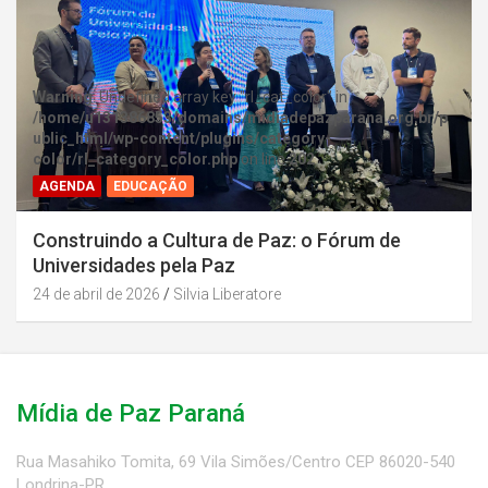
Warning
: Undefined array key "rl_cat_color" in
/home/u131386853/domains/midiadepazparana.org.br/p
ublic_html/wp-content/plugins/category-
color/rl_category_color.php
on line
202
AGENDA
EDUCAÇÃO
Construindo a Cultura de Paz: o Fórum de
Universidades pela Paz
24 de abril de 2026
Silvia Liberatore
Mídia de Paz Paraná
Rua Masahiko Tomita, 69 Vila Simões/Centro CEP 86020-540
Londrina-PR