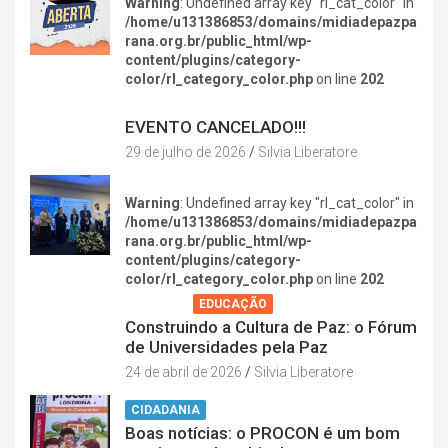
Warning
: Undefined array key "rl_cat_color" in
/home/u131386853/domains/midiadepazpa
rana.org.br/public_html/wp-
content/plugins/category-
color/rl_category_color.php
on line
202
DIVERSÃO NA CIDADE
EVENTO CANCELADO!!!
29 de julho de 2026
Silvia Liberatore
Warning
: Undefined array key "rl_cat_color" in
/home/u131386853/domains/midiadepazpa
rana.org.br/public_html/wp-
content/plugins/category-
color/rl_category_color.php
on line
202
AGENDA
EDUCAÇÃO
Construindo a Cultura de Paz: o Fórum
de Universidades pela Paz
24 de abril de 2026
Silvia Liberatore
CIDADANIA
Boas notícias: o PROCON é um bom