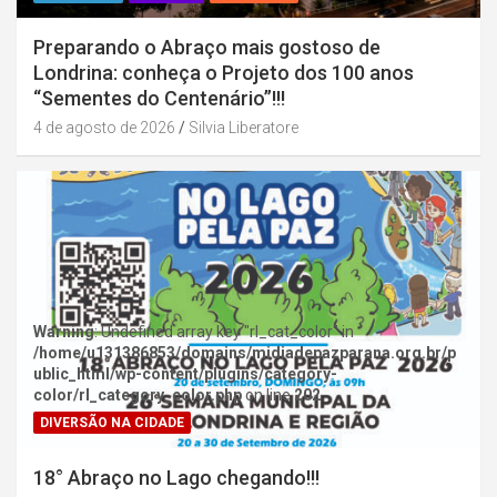
Preparando o Abraço mais gostoso de
Londrina: conheça o Projeto dos 100 anos
“Sementes do Centenário”!!!
4 de agosto de 2026
Silvia Liberatore
Warning
: Undefined array key "rl_cat_color" in
/home/u131386853/domains/midiadepazparana.org.br/p
ublic_html/wp-content/plugins/category-
color/rl_category_color.php
on line
202
DIVERSÃO NA CIDADE
18° Abraço no Lago chegando!!!