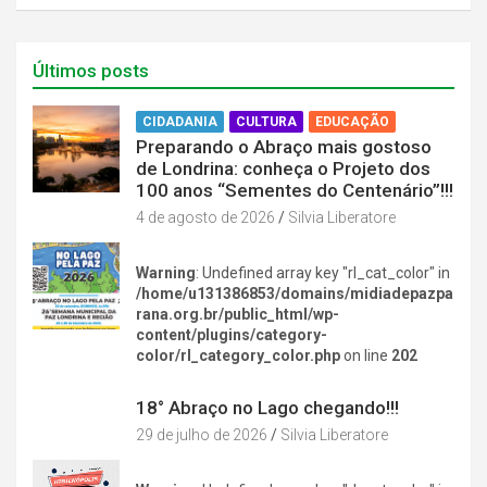
Últimos posts
CIDADANIA
CULTURA
EDUCAÇÃO
Preparando o Abraço mais gostoso
de Londrina: conheça o Projeto dos
100 anos “Sementes do Centenário”!!!
4 de agosto de 2026
Silvia Liberatore
Warning
: Undefined array key "rl_cat_color" in
/home/u131386853/domains/midiadepazpa
rana.org.br/public_html/wp-
content/plugins/category-
color/rl_category_color.php
on line
202
DIVERSÃO NA CIDADE
18° Abraço no Lago chegando!!!
29 de julho de 2026
Silvia Liberatore