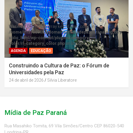
Warning
: Undefined array key "rl_cat_color" in
/home/u131386853/domains/midiadepazparana.org.br/p
ublic_html/wp-content/plugins/category-
color/rl_category_color.php
on line
202
AGENDA
EDUCAÇÃO
Construindo a Cultura de Paz: o Fórum de
Universidades pela Paz
24 de abril de 2026
Silvia Liberatore
Mídia de Paz Paraná
Rua Masahiko Tomita, 69 Vila Simões/Centro CEP 86020-540
Londrina-PR