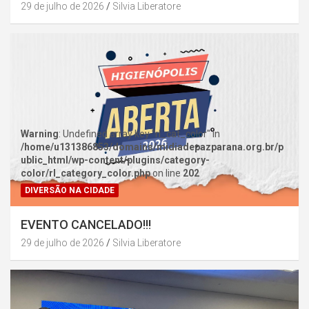
29 de julho de 2026
Silvia Liberatore
Warning
: Undefined array key "rl_cat_color" in
/home/u131386853/domains/midiadepazparana.org.br/p
ublic_html/wp-content/plugins/category-
color/rl_category_color.php
on line
202
DIVERSÃO NA CIDADE
EVENTO CANCELADO!!!
29 de julho de 2026
Silvia Liberatore