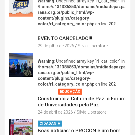
Warning
: Undefined array key "rl_cat_color" in
/home/u131386853/domains/midiadepazpa
rana.org.br/public_html/wp-
content/plugins/category-
color/rl_category_color.php
on line
202
DIVERSÃO NA CIDADE
EVENTO CANCELADO!!!
29 de julho de 2026
Silvia Liberatore
Warning
: Undefined array key "rl_cat_color" in
/home/u131386853/domains/midiadepazpa
rana.org.br/public_html/wp-
content/plugins/category-
color/rl_category_color.php
on line
202
AGENDA
EDUCAÇÃO
Construindo a Cultura de Paz: o Fórum
de Universidades pela Paz
24 de abril de 2026
Silvia Liberatore
CIDADANIA
Boas notícias: o PROCON é um bom