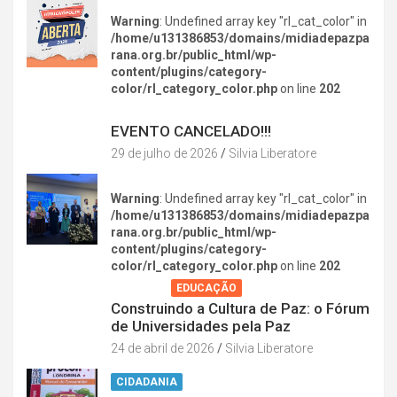
Warning
: Undefined array key "rl_cat_color" in
/home/u131386853/domains/midiadepazpa
rana.org.br/public_html/wp-
content/plugins/category-
color/rl_category_color.php
on line
202
DIVERSÃO NA CIDADE
EVENTO CANCELADO!!!
29 de julho de 2026
Silvia Liberatore
Warning
: Undefined array key "rl_cat_color" in
/home/u131386853/domains/midiadepazpa
rana.org.br/public_html/wp-
content/plugins/category-
color/rl_category_color.php
on line
202
AGENDA
EDUCAÇÃO
Construindo a Cultura de Paz: o Fórum
de Universidades pela Paz
24 de abril de 2026
Silvia Liberatore
CIDADANIA