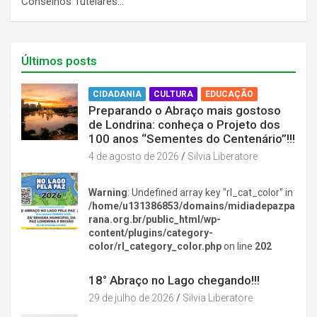
Conselhos Tutelares…
Últimos posts
CIDADANIA
CULTURA
EDUCAÇÃO
Preparando o Abraço mais gostoso
de Londrina: conheça o Projeto dos
100 anos “Sementes do Centenário”!!!
4 de agosto de 2026
Silvia Liberatore
Warning
: Undefined array key "rl_cat_color" in
/home/u131386853/domains/midiadepazpa
rana.org.br/public_html/wp-
content/plugins/category-
color/rl_category_color.php
on line
202
DIVERSÃO NA CIDADE
18° Abraço no Lago chegando!!!
29 de julho de 2026
Silvia Liberatore