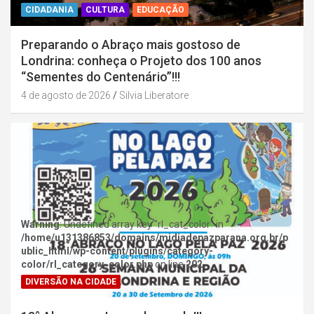
CIDADANIA
CULTURA
EDUCAÇÃO
Preparando o Abraço mais gostoso de
Londrina: conheça o Projeto dos 100 anos
“Sementes do Centenário”!!!
4 de agosto de 2026
Silvia Liberatore
Warning
: Undefined array key "rl_cat_color" in
/home/u131386853/domains/midiadepazparana.org.br/p
ublic_html/wp-content/plugins/category-
color/rl_category_color.php
on line
202
DIVERSÃO NA CIDADE