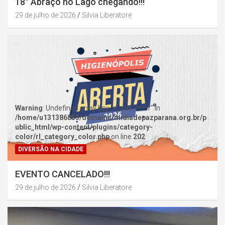
18° Abraço no Lago chegando!!!
29 de julho de 2026
Silvia Liberatore
Warning
: Undefined array key "rl_cat_color" in
/home/u131386853/domains/midiadepazparana.org.br/p
ublic_html/wp-content/plugins/category-
color/rl_category_color.php
on line
202
DIVERSÃO NA CIDADE
EVENTO CANCELADO!!!
29 de julho de 2026
Silvia Liberatore