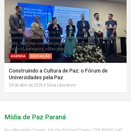
Warning
: Undefined array key "rl_cat_color" in
/home/u131386853/domains/midiadepazparana.org.br/p
ublic_html/wp-content/plugins/category-
color/rl_category_color.php
on line
202
AGENDA
EDUCAÇÃO
Construindo a Cultura de Paz: o Fórum de
Universidades pela Paz
24 de abril de 2026
Silvia Liberatore
Mídia de Paz Paraná
Rua Masahiko Tomita, 69 Vila Simões/Centro CEP 86020-540