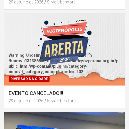
29 de julho de 2026
Silvia Liberatore
Warning
: Undefined array key "rl_cat_color" in
/home/u131386853/domains/midiadepazparana.org.br/p
ublic_html/wp-content/plugins/category-
color/rl_category_color.php
on line
202
DIVERSÃO NA CIDADE
EVENTO CANCELADO!!!
29 de julho de 2026
Silvia Liberatore