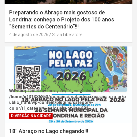
Preparando o Abraço mais gostoso de
Londrina: conheça o Projeto dos 100 anos
“Sementes do Centenário”!!!
4 de agosto de 2026
Silvia Liberatore
Warning
: Undefined array key "rl_cat_color" in
/home/u131386853/domains/midiadepazparana.org.br/p
ublic_html/wp-content/plugins/category-
color/rl_category_color.php
on line
202
DIVERSÃO NA CIDADE
18° Abraço no Lago chegando!!!