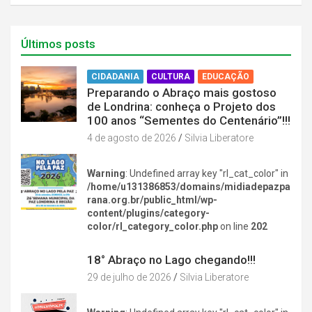
Últimos posts
CIDADANIA
CULTURA
EDUCAÇÃO
Preparando o Abraço mais gostoso
de Londrina: conheça o Projeto dos
100 anos “Sementes do Centenário”!!!
4 de agosto de 2026
Silvia Liberatore
Warning
: Undefined array key "rl_cat_color" in
/home/u131386853/domains/midiadepazpa
rana.org.br/public_html/wp-
content/plugins/category-
color/rl_category_color.php
on line
202
DIVERSÃO NA CIDADE
18° Abraço no Lago chegando!!!
29 de julho de 2026
Silvia Liberatore