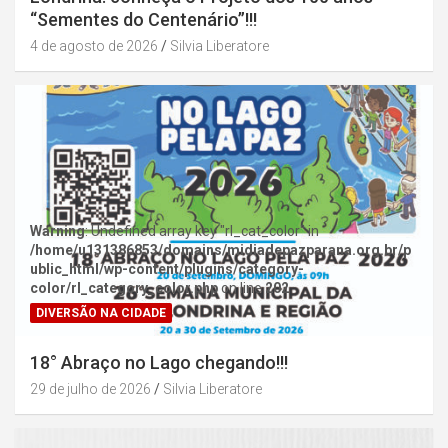
“Sementes do Centenário”!!!
4 de agosto de 2026
Silvia Liberatore
Warning
: Undefined array key "rl_cat_color" in
/home/u131386853/domains/midiadepazparana.org.br/p
ublic_html/wp-content/plugins/category-
color/rl_category_color.php
on line
202
DIVERSÃO NA CIDADE
18° Abraço no Lago chegando!!!
29 de julho de 2026
Silvia Liberatore