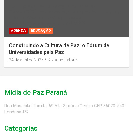
Warning
: Undefined array key "rl_cat_color" in
/home/u131386853/domains/midiadepazparana.org.br/p
ublic_html/wp-content/plugins/category-
color/rl_category_color.php
on line
202
AGENDA
EDUCAÇÃO
Construindo a Cultura de Paz: o Fórum de
Universidades pela Paz
24 de abril de 2026
Silvia Liberatore
Mídia de Paz Paraná
Rua Masahiko Tomita, 69 Vila Simões/Centro CEP 86020-540
Londrina-PR
Categorias