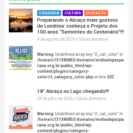
CIDADANIA
CULTURA
EDUCAÇÃO
Preparando o Abraço mais gostoso
de Londrina: conheça o Projeto dos
100 anos “Sementes do Centenário”!!!
4 de agosto de 2026
Silvia Liberatore
Warning
: Undefined array key "rl_cat_color" in
/home/u131386853/domains/midiadepazpa
rana.org.br/public_html/wp-
content/plugins/category-
color/rl_category_color.php
on line
202
DIVERSÃO NA CIDADE
18° Abraço no Lago chegando!!!
29 de julho de 2026
Silvia Liberatore
Warning
: Undefined array key "rl_cat_color" in
/home/u131386853/domains/midiadepazpa
rana.org.br/public_html/wp-
content/plugins/category-