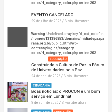
color/rl_category_color.php
on line
202
DIVERSÃO NA CIDADE
EVENTO CANCELADO!!!
29 de julho de 2026
Silvia Liberatore
Warning
: Undefined array key "rl_cat_color" in
/home/u131386853/domains/midiadepazpa
rana.org.br/public_html/wp-
content/plugins/category-
color/rl_category_color.php
on line
202
AGENDA
EDUCAÇÃO
Construindo a Cultura de Paz: o Fórum
de Universidades pela Paz
24 de abril de 2026
Silvia Liberatore
CIDADANIA
Boas notícias: o PROCON é um bom
serviço em Londrina!
8 de abril de 2026
Silvia Liberatore
CIDADANIA
EDUCAÇÃO