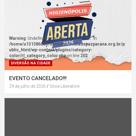
Warning
: Undefined array key "rl_cat_color" in
/home/u131386853/domains/midiadepazparana.org.br/p
ublic_html/wp-content/plugins/category-
color/rl_category_color.php
on line
202
DIVERSÃO NA CIDADE
EVENTO CANCELADO!!!
29 de julho de 2026
Silvia Liberatore