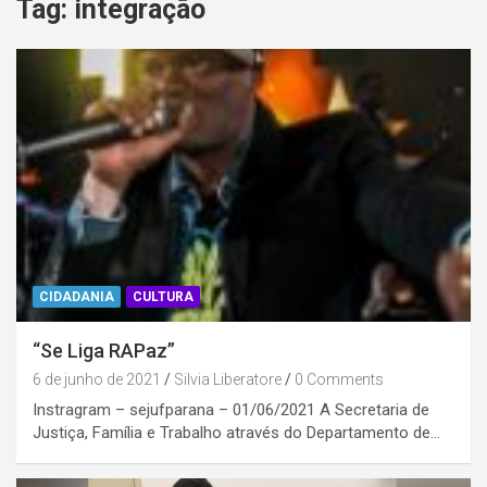
Tag:
integração
CIDADANIA
CULTURA
“Se Liga RAPaz”
6 de junho de 2021
Silvia Liberatore
0 Comments
Instragram – sejufparana – 01/06/2021 A Secretaria de
Justiça, Família e Trabalho através do Departamento de…