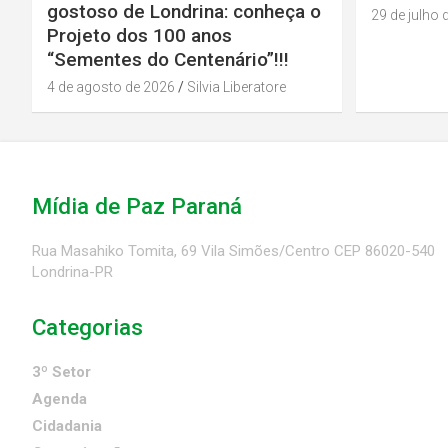
gostoso de Londrina: conheça o
29 de julho 
Projeto dos 100 anos
“Sementes do Centenário”!!!
4 de agosto de 2026
Silvia Liberatore
Mídia de Paz Paraná
Rua Masahiko Tomita, 69 Vila Simões/Centro CEP 86020-540
Londrina-PR
Categorias
3º Setor
Agenda
Cidadania