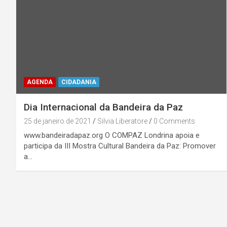
Warning
: Undefined array key "rl_cat_color" in
/home/u131386853/domains/midiadepazparana.org.br/p
ublic_html/wp-content/plugins/category-
color/rl_category_color.php
on line
202
AGENDA
CIDADANIA
Dia Internacional da Bandeira da Paz
25 de janeiro de 2021
Silvia Liberatore
0 Comments
www.bandeiradapaz.org O COMPAZ Londrina apoia e
participa da III Mostra Cultural Bandeira da Paz: Promover
a…