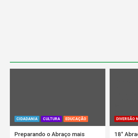
Warning
: U
in
/home/u13
parana.org.
content/plu
color/rl_ca
CIDADANIA
CULTURA
EDUCAÇÃO
DIVERSÃO 
Preparando o Abraço mais
18° Abra