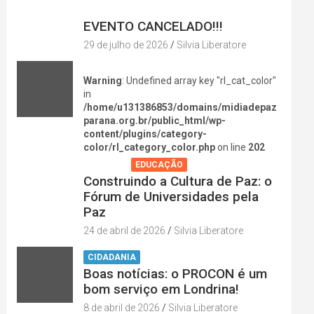
DIVERSÃO NA CIDADE
EVENTO CANCELADO!!!
29 de julho de 2026
Silvia Liberatore
Warning
: Undefined array key "rl_cat_color"
in
/home/u131386853/domains/midiadepaz
parana.org.br/public_html/wp-
content/plugins/category-
color/rl_category_color.php
on line
202
AGENDA
EDUCAÇÃO
Construindo a Cultura de Paz: o
Fórum de Universidades pela
Paz
24 de abril de 2026
Silvia Liberatore
CIDADANIA
Boas notícias: o PROCON é um
bom serviço em Londrina!
8 de abril de 2026
Silvia Liberatore