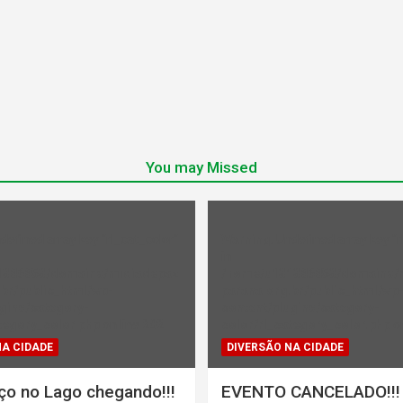
You may Missed
ndefined array key "rl_cat_color"
Warning
: Undefined array key "r
in
1386853/domains/midiadepaz
/home/u131386853/domains/
br/public_html/wp-
parana.org.br/public_html/wp
gins/category-
content/plugins/category-
tegory_color.php
on line
202
color/rl_category_color.php
on
NA CIDADE
DIVERSÃO NA CIDADE
ço no Lago chegando!!!
EVENTO CANCELADO!!!