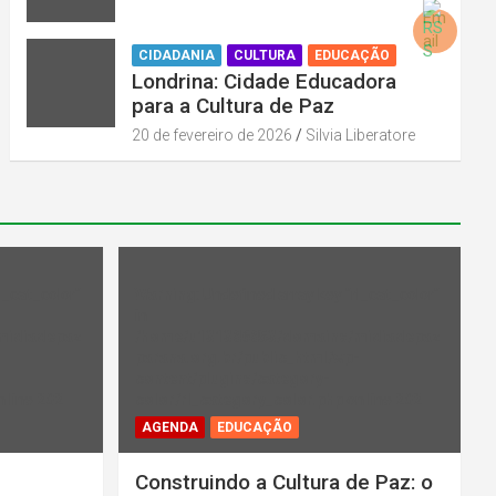
CIDADANIA
CULTURA
EDUCAÇÃO
Londrina: Cidade Educadora
para a Cultura de Paz
20 de fevereiro de 2026
Silvia Liberatore
l_cat_color"
Warning
: Undefined array key "rl_cat_color"
in
midiadepaz
/home/u131386853/domains/midiadepaz
-
parana.org.br/public_html/wp-
content/plugins/category-
 line
202
color/rl_category_color.php
on line
202
AGENDA
EDUCAÇÃO
Construindo a Cultura de Paz: o