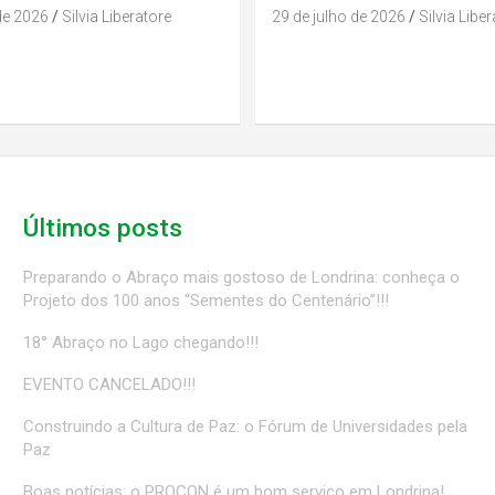
de 2026
Silvia Liberatore
29 de julho de 2026
Silvia Libe
Últimos posts
Preparando o Abraço mais gostoso de Londrina: conheça o
Projeto dos 100 anos “Sementes do Centenário”!!!
18° Abraço no Lago chegando!!!
EVENTO CANCELADO!!!
Construindo a Cultura de Paz: o Fórum de Universidades pela
Paz
Boas notícias: o PROCON é um bom serviço em Londrina!