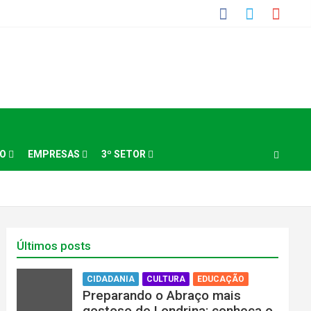
NO
EMPRESAS
3º SETOR
Últimos posts
CIDADANIA
CULTURA
EDUCAÇÃO
Preparando o Abraço mais
gostoso de Londrina: conheça o