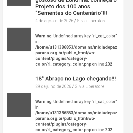
Projeto dos 100 anos
“Sementes do Centenário”!!!
4 de agosto de 2026
Silvia Liberatore
Warning
: Undefined array key "rl_cat_color"
in
/home/u131386853/domains/midiadepaz
parana.org.br/public_html/wp-
content/plugins/category-
color/rl_category_color.php
on line
202
DIVERSÃO NA CIDADE
18° Abraço no Lago chegando!!!
29 de julho de 2026
Silvia Liberatore
Warning
: Undefined array key "rl_cat_color"
in
/home/u131386853/domains/midiadepaz
parana.org.br/public_html/wp-
content/plugins/category-
color/rl_category_color.php
on line
202