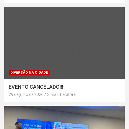
Warning
: Undefined array key "rl_cat_color" in
/home/u131386853/domains/midiadepazparana.org.br/p
ublic_html/wp-content/plugins/category-
color/rl_category_color.php
on line
202
DIVERSÃO NA CIDADE
EVENTO CANCELADO!!!
29 de julho de 2026
Silvia Liberatore