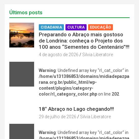
Últimos posts
CIDADANIA
CULTURA
EDUCAÇÃO
Preparando o Abraço mais gostoso
de Londrina: conheça o Projeto dos
100 anos “Sementes do Centenário”!!!
4 de agosto de 2026
Silvia Liberatore
Warning
: Undefined array key "rl_cat_color" in
/home/u131386853/domains/midiadepazpa
rana.org.br/public_html/wp-
content/plugins/category-
color/rl_category_color.php
on line
202
DIVERSÃO NA CIDADE
18° Abraço no Lago chegando!!!
29 de julho de 2026
Silvia Liberatore
Warning
: Undefined array key "rl_cat_color" in
/home/u131386853/domains/midiadepazpa