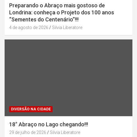
Preparando o Abraço mais gostoso de
Londrina: conheça o Projeto dos 100 anos
“Sementes do Centenário”!!!
4 de agosto de 2026
Silvia Liberatore
Warning
: Undefined array key "rl_cat_color" in
/home/u131386853/domains/midiadepazparana.org.br/p
ublic_html/wp-content/plugins/category-
color/rl_category_color.php
on line
202
DIVERSÃO NA CIDADE
18° Abraço no Lago chegando!!!
29 de julho de 2026
Silvia Liberatore