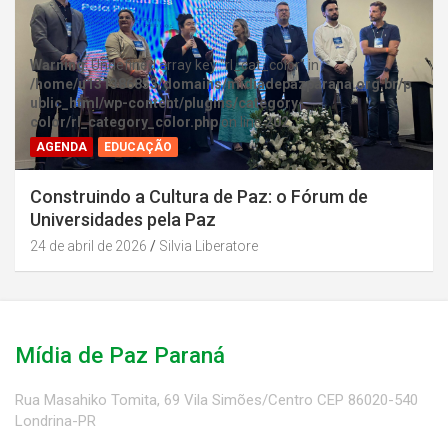
Warning
: Undefined array key "rl_cat_color" in
/home/u131386853/domains/midiadepazparana.org.br/p
ublic_html/wp-content/plugins/category-
color/rl_category_color.php
on line
202
AGENDA
EDUCAÇÃO
Construindo a Cultura de Paz: o Fórum de
Universidades pela Paz
24 de abril de 2026
Silvia Liberatore
Mídia de Paz Paraná
Rua Masahiko Tomita, 69 Vila Simões/Centro CEP 86020-540
Londrina-PR