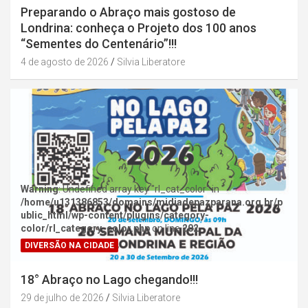
Preparando o Abraço mais gostoso de
Londrina: conheça o Projeto dos 100 anos
“Sementes do Centenário”!!!
4 de agosto de 2026
Silvia Liberatore
Warning
: Undefined array key "rl_cat_color" in
/home/u131386853/domains/midiadepazparana.org.br/p
ublic_html/wp-content/plugins/category-
color/rl_category_color.php
on line
202
DIVERSÃO NA CIDADE
18° Abraço no Lago chegando!!!
29 de julho de 2026
Silvia Liberatore