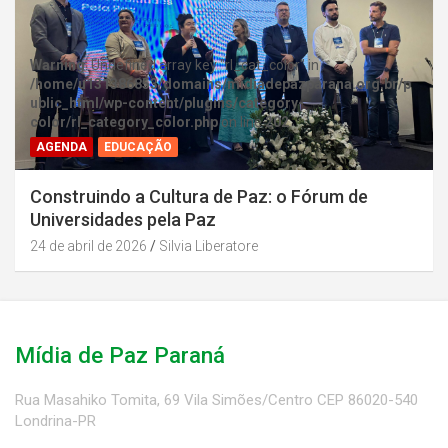
Warning
: Undefined array key "rl_cat_color" in
/home/u131386853/domains/midiadepazparana.org.br/p
ublic_html/wp-content/plugins/category-
color/rl_category_color.php
on line
202
AGENDA
EDUCAÇÃO
Construindo a Cultura de Paz: o Fórum de
Universidades pela Paz
24 de abril de 2026
Silvia Liberatore
Mídia de Paz Paraná
Rua Masahiko Tomita, 69 Vila Simões/Centro CEP 86020-540
Londrina-PR