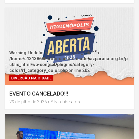
Warning
: Undefined array key "rl_cat_color" in
/home/u131386853/domains/midiadepazparana.org.br/p
ublic_html/wp-content/plugins/category-
color/rl_category_color.php
on line
202
DIVERSÃO NA CIDADE
EVENTO CANCELADO!!!
29 de julho de 2026
Silvia Liberatore