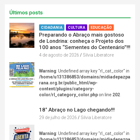
Últimos posts
CIDADANIA
CULTURA
EDUCAÇÃO
Preparando o Abraço mais gostoso
de Londrina: conheça o Projeto dos
100 anos “Sementes do Centenário”!!!
4 de agosto de 2026
Silvia Liberatore
Warning
: Undefined array key "rl_cat_color" in
/home/u131386853/domains/midiadepazpa
rana.org.br/public_html/wp-
content/plugins/category-
color/rl_category_color.php
on line
202
DIVERSÃO NA CIDADE
18° Abraço no Lago chegando!!!
29 de julho de 2026
Silvia Liberatore
Warning
: Undefined array key "rl_cat_color" in
/home/u131386853/domains/midiadepazpa