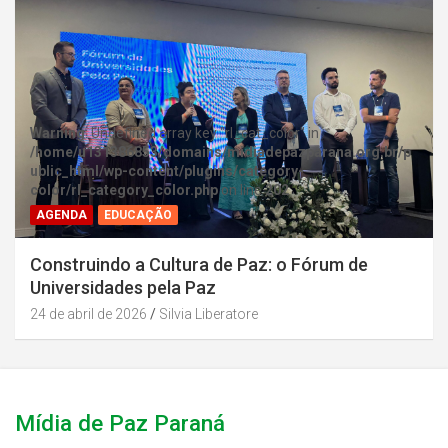
Warning
: Undefined array key "rl_cat_color" in
/home/u131386853/domains/midiadepazparana.org.br/p
ublic_html/wp-content/plugins/category-
color/rl_category_color.php
on line
202
AGENDA
EDUCAÇÃO
Construindo a Cultura de Paz: o Fórum de
Universidades pela Paz
24 de abril de 2026
Silvia Liberatore
Mídia de Paz Paraná