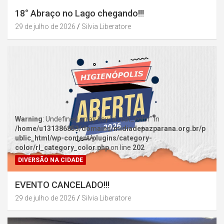
18° Abraço no Lago chegando!!!
29 de julho de 2026
Silvia Liberatore
Warning
: Undefined array key "rl_cat_color" in
/home/u131386853/domains/midiadepazparana.org.br/p
ublic_html/wp-content/plugins/category-
color/rl_category_color.php
on line
202
DIVERSÃO NA CIDADE
EVENTO CANCELADO!!!
29 de julho de 2026
Silvia Liberatore