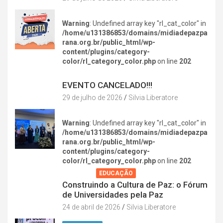
Warning
: Undefined array key "rl_cat_color" in
/home/u131386853/domains/midiadepazpa
rana.org.br/public_html/wp-
content/plugins/category-
color/rl_category_color.php
on line
202
DIVERSÃO NA CIDADE
EVENTO CANCELADO!!!
29 de julho de 2026
Silvia Liberatore
Warning
: Undefined array key "rl_cat_color" in
/home/u131386853/domains/midiadepazpa
rana.org.br/public_html/wp-
content/plugins/category-
color/rl_category_color.php
on line
202
AGENDA
EDUCAÇÃO
Construindo a Cultura de Paz: o Fórum
de Universidades pela Paz
24 de abril de 2026
Silvia Liberatore