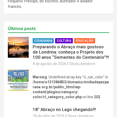
Pequeno Príncipe, do escritor, ilustrador e aviador
francês…
Últimos posts
CIDADANIA
CULTURA
EDUCAÇÃO
Preparando o Abraço mais gostoso
de Londrina: conheça o Projeto dos
100 anos “Sementes do Centenário”!!!
4 de agosto de 2026
Silvia Liberatore
Warning
: Undefined array key "rl_cat_color" in
/home/u131386853/domains/midiadepazpa
rana.org.br/public_html/wp-
content/plugins/category-
color/rl_category_color.php
on line
202
DIVERSÃO NA CIDADE
18° Abraço no Lago chegando!!!
29 de julho de 2026
Silvia Liberatore