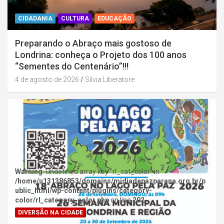
CIDADANIA
CULTURA
EDUCAÇÃO
Preparando o Abraço mais gostoso de
Londrina: conheça o Projeto dos 100 anos
“Sementes do Centenário”!!!
4 de agosto de 2026
Silvia Liberatore
Warning
: Undefined array key "rl_cat_color" in
/home/u131386853/domains/midiadepazparana.org.br/p
ublic_html/wp-content/plugins/category-
color/rl_category_color.php
on line
202
DIVERSÃO NA CIDADE