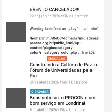
DIVERSÃO NA CIDADE
EVENTO CANCELADO!!!
29 de julho de 2026
Silvia Liberatore
Warning
: Undefined array key "rl_cat_color"
in
/home/u131386853/domains/midiadepaz
parana.org.br/public_html/wp-
content/plugins/category-
color/rl_category_color.php
on line
202
AGENDA
EDUCAÇÃO
Construindo a Cultura de Paz: o
Fórum de Universidades pela
Paz
24 de abril de 2026
Silvia Liberatore
CIDADANIA
Boas notícias: o PROCON é um
bom serviço em Londrina!
8 de abril de 2026
Silvia Liberatore