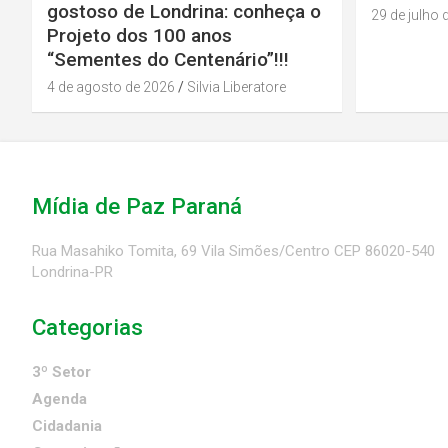
gostoso de Londrina: conheça o
29 de julho 
Projeto dos 100 anos
“Sementes do Centenário”!!!
4 de agosto de 2026
Silvia Liberatore
Mídia de Paz Paraná
Rua Masahiko Tomita, 69 Vila Simões/Centro CEP 86020-540
Londrina-PR
Categorias
3º Setor
Agenda
Cidadania