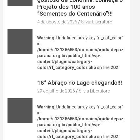
Projeto dos 100 anos
“Sementes do Centenário”!!!
4 de agosto de 2026
Silvia Liberatore
Warning
: Undefined array key "rl_cat_color"
in
/home/u131386853/domains/midiadepaz
parana.org.br/public_html/wp-
content/plugins/category-
color/rl_category_color.php
on line
202
DIVERSÃO NA CIDADE
18° Abraço no Lago chegando!!!
29 de julho de 2026
Silvia Liberatore
Warning
: Undefined array key "rl_cat_color"
in
/home/u131386853/domains/midiadepaz
parana.org.br/public_html/wp-
content/plugins/category-
color/rl_category_color.php
on line
202