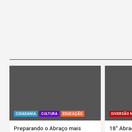
Warning
: U
in
/home/u13
parana.org.
content/plu
color/rl_ca
CIDADANIA
CULTURA
EDUCAÇÃO
DIVERSÃO 
Preparando o Abraço mais
18° Abra