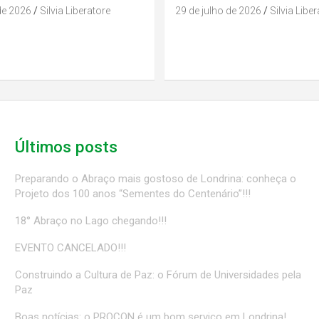
de 2026
Silvia Liberatore
29 de julho de 2026
Silvia Libe
Últimos posts
Preparando o Abraço mais gostoso de Londrina: conheça o
Projeto dos 100 anos “Sementes do Centenário”!!!
18° Abraço no Lago chegando!!!
EVENTO CANCELADO!!!
Construindo a Cultura de Paz: o Fórum de Universidades pela
Paz
Boas notícias: o PROCON é um bom serviço em Londrina!