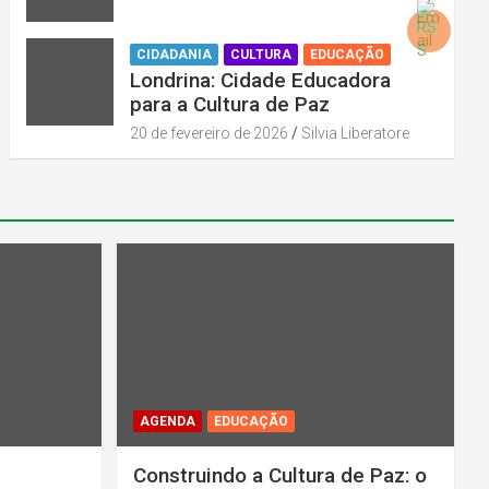
CIDADANIA
CULTURA
EDUCAÇÃO
Londrina: Cidade Educadora
para a Cultura de Paz
20 de fevereiro de 2026
Silvia Liberatore
l_cat_color"
Warning
: Undefined array key "rl_cat_color"
in
midiadepaz
/home/u131386853/domains/midiadepaz
-
parana.org.br/public_html/wp-
content/plugins/category-
 line
202
color/rl_category_color.php
on line
202
AGENDA
EDUCAÇÃO
Construindo a Cultura de Paz: o