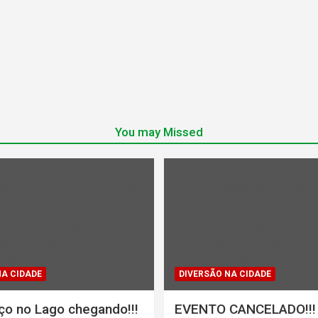
You may Missed
ndefined array key "rl_cat_color"
Warning
: Undefined array key "r
in
1386853/domains/midiadepaz
/home/u131386853/domains/
br/public_html/wp-
parana.org.br/public_html/wp
gins/category-
content/plugins/category-
tegory_color.php
on line
202
color/rl_category_color.php
on
NA CIDADE
DIVERSÃO NA CIDADE
ço no Lago chegando!!!
EVENTO CANCELADO!!!