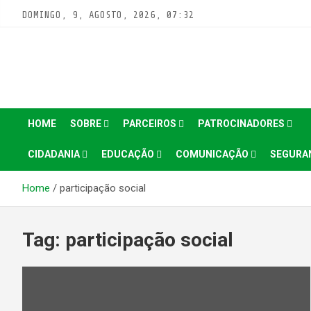
Pular
DOMINGO, 9, AGOSTO, 2026, 07:32
para
conteúdo
HOME
SOBRE
PARCEIROS
PATROCINADORES
CIDADANIA
EDUCAÇÃO
COMUNICAÇÃO
SEGURA
Home
participação social
Tag:
participação social