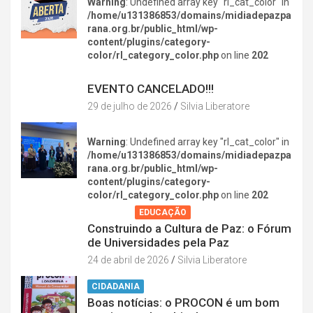
Warning
: Undefined array key "rl_cat_color" in
/home/u131386853/domains/midiadepazpa
rana.org.br/public_html/wp-
content/plugins/category-
color/rl_category_color.php
on line
202
DIVERSÃO NA CIDADE
EVENTO CANCELADO!!!
29 de julho de 2026
Silvia Liberatore
Warning
: Undefined array key "rl_cat_color" in
/home/u131386853/domains/midiadepazpa
rana.org.br/public_html/wp-
content/plugins/category-
color/rl_category_color.php
on line
202
AGENDA
EDUCAÇÃO
Construindo a Cultura de Paz: o Fórum
de Universidades pela Paz
24 de abril de 2026
Silvia Liberatore
CIDADANIA
Boas notícias: o PROCON é um bom