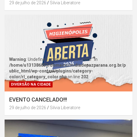
29 de julho de 2026
Silvia Liberatore
Warning
: Undefined array key "rl_cat_color" in
/home/u131386853/domains/midiadepazparana.org.br/p
ublic_html/wp-content/plugins/category-
color/rl_category_color.php
on line
202
DIVERSÃO NA CIDADE
EVENTO CANCELADO!!!
29 de julho de 2026
Silvia Liberatore