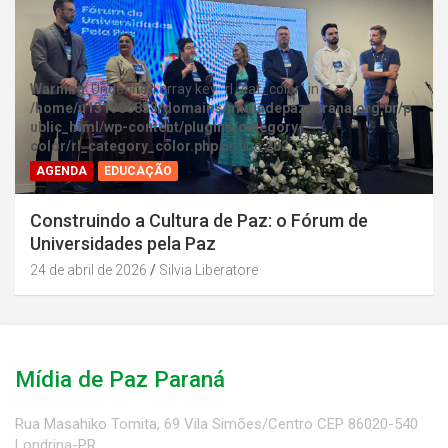
Warning
: Undefined array key "rl_cat_color" in
/home/u131386853/domains/midiadepazparana.org.br/p
ublic_html/wp-content/plugins/category-
color/rl_category_color.php
on line
202
AGENDA
EDUCAÇÃO
Construindo a Cultura de Paz: o Fórum de
Universidades pela Paz
24 de abril de 2026
Silvia Liberatore
Mídia de Paz Paraná
Rua Masahiko Tomita, 69 Vila Simões/Centro CEP 86020-540
Londrina-PR