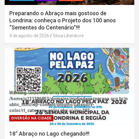
Preparando o Abraço mais gostoso de
Londrina: conheça o Projeto dos 100 anos
“Sementes do Centenário”!!!
4 de agosto de 2026
Silvia Liberatore
Warning
: Undefined array key "rl_cat_color" in
/home/u131386853/domains/midiadepazparana.org.br/p
ublic_html/wp-content/plugins/category-
color/rl_category_color.php
on line
202
DIVERSÃO NA CIDADE
18° Abraço no Lago chegando!!!