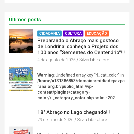
Últimos posts
CIDADANIA
CULTURA
EDUCAÇÃO
Preparando o Abraço mais gostoso
de Londrina: conheça o Projeto dos
100 anos “Sementes do Centenário”!!!
4 de agosto de 2026
Silvia Liberatore
Warning
: Undefined array key "rl_cat_color" in
/home/u131386853/domains/midiadepazpa
rana.org.br/public_html/wp-
content/plugins/category-
color/rl_category_color.php
on line
202
DIVERSÃO NA CIDADE
18° Abraço no Lago chegando!!!
29 de julho de 2026
Silvia Liberatore