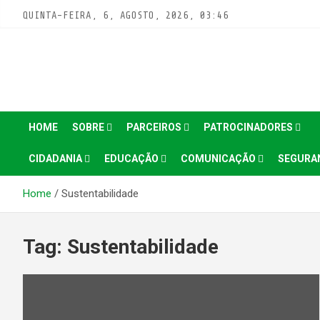
Pular
QUINTA-FEIRA, 6, AGOSTO, 2026, 03:46
para
conteúdo
HOME
SOBRE
PARCEIROS
PATROCINADORES
CIDADANIA
EDUCAÇÃO
COMUNICAÇÃO
SEGURA
Home
Sustentabilidade
Tag:
Sustentabilidade