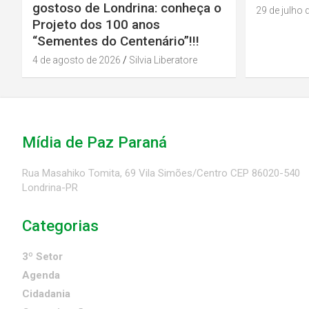
gostoso de Londrina: conheça o
29 de julho 
Projeto dos 100 anos
“Sementes do Centenário”!!!
4 de agosto de 2026
Silvia Liberatore
Mídia de Paz Paraná
Rua Masahiko Tomita, 69 Vila Simões/Centro CEP 86020-540
Londrina-PR
Categorias
3º Setor
Agenda
Cidadania