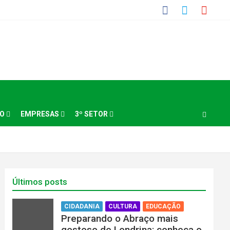
NO
EMPRESAS
3º SETOR
Últimos posts
CIDADANIA
CULTURA
EDUCAÇÃO
Preparando o Abraço mais
gostoso de Londrina: conheça o