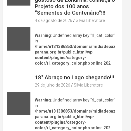
Projeto dos 100 anos
“Sementes do Centenário”!!!
4 de agosto de 2026
Silvia Liberatore
Warning
: Undefined array key "rl_cat_color"
in
/home/u131386853/domains/midiadepaz
parana.org.br/public_html/wp-
content/plugins/category-
color/rl_category_color.php
on line
202
DIVERSÃO NA CIDADE
18° Abraço no Lago chegando!!!
29 de julho de 2026
Silvia Liberatore
Warning
: Undefined array key "rl_cat_color"
in
/home/u131386853/domains/midiadepaz
parana.org.br/public_html/wp-
content/plugins/category-
color/rl_category_color.php
on line
202