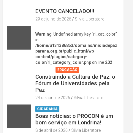
DIVERSÃO NA CIDADE
EVENTO CANCELADO!!!
29 de julho de 2026
Silvia Liberatore
Warning
: Undefined array key "rl_cat_color"
in
/home/u131386853/domains/midiadepaz
parana.org.br/public_html/wp-
content/plugins/category-
color/rl_category_color.php
on line
202
AGENDA
EDUCAÇÃO
Construindo a Cultura de Paz: o
Fórum de Universidades pela
Paz
24 de abril de 2026
Silvia Liberatore
CIDADANIA
Boas notícias: o PROCON é um
bom serviço em Londrina!
8 de abril de 2026
Silvia Liberatore