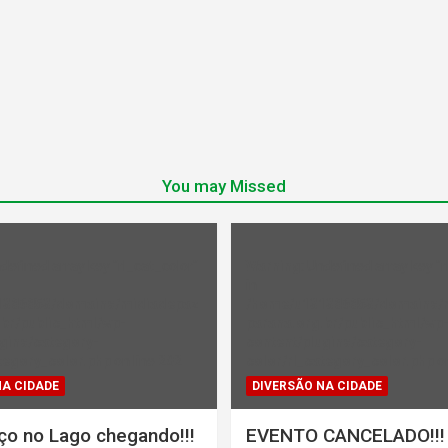
You may Missed
ndefined array key "rl_cat_color"
Warning
: Undefined array key "r
in
1386853/domains/midiadepaz
/home/u131386853/domains/
br/public_html/wp-
parana.org.br/public_html/wp
gins/category-
content/plugins/category-
tegory_color.php
on line
202
color/rl_category_color.php
on
NA CIDADE
DIVERSÃO NA CIDADE
ço no Lago chegando!!!
EVENTO CANCELADO!!!