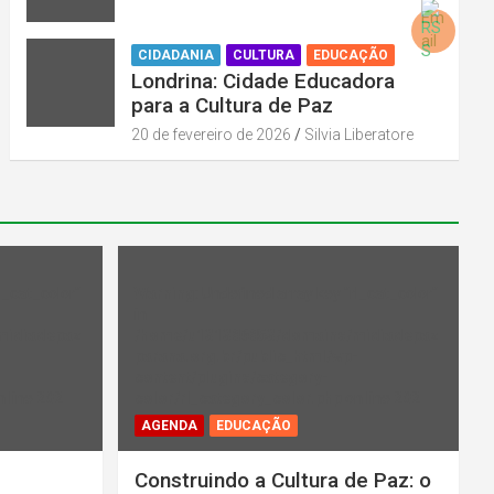
CIDADANIA
CULTURA
EDUCAÇÃO
Londrina: Cidade Educadora
para a Cultura de Paz
20 de fevereiro de 2026
Silvia Liberatore
l_cat_color"
Warning
: Undefined array key "rl_cat_color"
in
midiadepaz
/home/u131386853/domains/midiadepaz
-
parana.org.br/public_html/wp-
content/plugins/category-
 line
202
color/rl_category_color.php
on line
202
AGENDA
EDUCAÇÃO
Construindo a Cultura de Paz: o