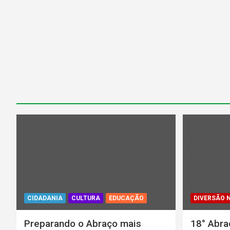
Warning
: U
in
/home/u13
parana.org.
content/plu
color/rl_ca
CIDADANIA
CULTURA
EDUCAÇÃO
DIVERSÃO 
Preparando o Abraço mais
18° Abra