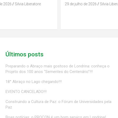
de 2026
Silvia Liberatore
29 de julho de 2026
Silvia Libe
Últimos posts
Preparando o Abraço mais gostoso de Londrina: conheça o
Projeto dos 100 anos “Sementes do Centenário”!!!
18° Abraço no Lago chegando!!!
EVENTO CANCELADO!!!
Construindo a Cultura de Paz: o Fórum de Universidades pela
Paz
Boas notícias: o PROCON é um bom serviço em Londrina!