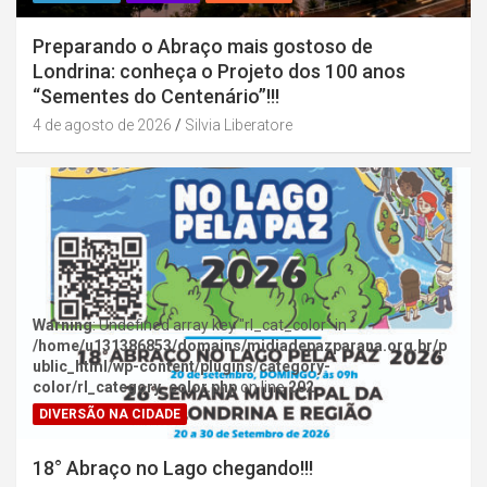
Preparando o Abraço mais gostoso de
Londrina: conheça o Projeto dos 100 anos
“Sementes do Centenário”!!!
4 de agosto de 2026
Silvia Liberatore
Warning
: Undefined array key "rl_cat_color" in
/home/u131386853/domains/midiadepazparana.org.br/p
ublic_html/wp-content/plugins/category-
color/rl_category_color.php
on line
202
DIVERSÃO NA CIDADE
18° Abraço no Lago chegando!!!