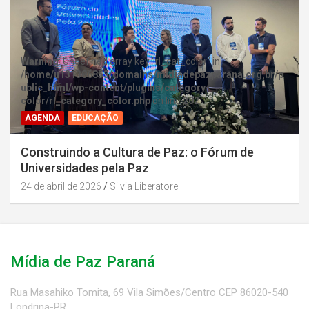
Warning
: Undefined array key "rl_cat_color" in
/home/u131386853/domains/midiadepazparana.org.br/p
ublic_html/wp-content/plugins/category-
color/rl_category_color.php
on line
202
AGENDA
EDUCAÇÃO
Construindo a Cultura de Paz: o Fórum de
Universidades pela Paz
24 de abril de 2026
Silvia Liberatore
Mídia de Paz Paraná
Rua Masahiko Tomita, 69 Vila Simões/Centro CEP 86020-540
Londrina-PR