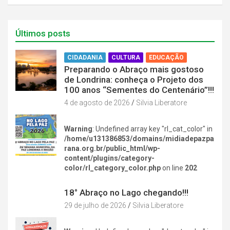
Últimos posts
CIDADANIA
CULTURA
EDUCAÇÃO
Preparando o Abraço mais gostoso
de Londrina: conheça o Projeto dos
100 anos “Sementes do Centenário”!!!
4 de agosto de 2026
Silvia Liberatore
Warning
: Undefined array key "rl_cat_color" in
/home/u131386853/domains/midiadepazpa
rana.org.br/public_html/wp-
content/plugins/category-
color/rl_category_color.php
on line
202
DIVERSÃO NA CIDADE
18° Abraço no Lago chegando!!!
29 de julho de 2026
Silvia Liberatore