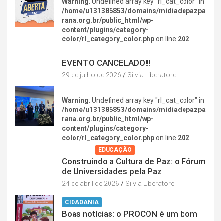
Warning
: Undefined array key "rl_cat_color" in
/home/u131386853/domains/midiadepazpa
rana.org.br/public_html/wp-
content/plugins/category-
color/rl_category_color.php
on line
202
DIVERSÃO NA CIDADE
EVENTO CANCELADO!!!
29 de julho de 2026
Silvia Liberatore
Warning
: Undefined array key "rl_cat_color" in
/home/u131386853/domains/midiadepazpa
rana.org.br/public_html/wp-
content/plugins/category-
color/rl_category_color.php
on line
202
AGENDA
EDUCAÇÃO
Construindo a Cultura de Paz: o Fórum
de Universidades pela Paz
24 de abril de 2026
Silvia Liberatore
CIDADANIA
Boas notícias: o PROCON é um bom