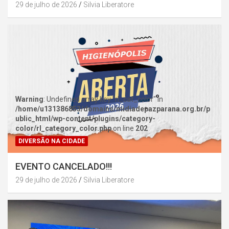
29 de julho de 2026
Silvia Liberatore
Warning
: Undefined array key "rl_cat_color" in
/home/u131386853/domains/midiadepazparana.org.br/p
ublic_html/wp-content/plugins/category-
color/rl_category_color.php
on line
202
DIVERSÃO NA CIDADE
EVENTO CANCELADO!!!
29 de julho de 2026
Silvia Liberatore