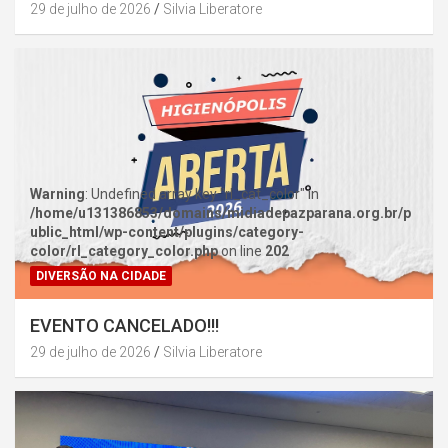
29 de julho de 2026
Silvia Liberatore
Warning
: Undefined array key "rl_cat_color" in
/home/u131386853/domains/midiadepazparana.org.br/p
ublic_html/wp-content/plugins/category-
color/rl_category_color.php
on line
202
DIVERSÃO NA CIDADE
EVENTO CANCELADO!!!
29 de julho de 2026
Silvia Liberatore