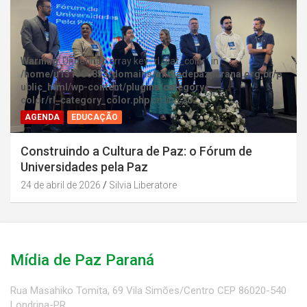
Warning
: Undefined array key "rl_cat_color" in
/home/u131386853/domains/midiadepazparana.org.br/p
ublic_html/wp-content/plugins/category-
color/rl_category_color.php
on line
202
AGENDA
EDUCAÇÃO
Construindo a Cultura de Paz: o Fórum de
Universidades pela Paz
24 de abril de 2026
Silvia Liberatore
Mídia de Paz Paraná
Rua Masahiko Tomita, 69 Vila Simões/Centro CEP 86020-540
Londrina-PR