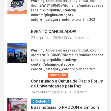
Warning
: Undefined array key "rl_cat_color" in
/home/u131386853/domains/midiadepazpa
rana.org.br/public_html/wp-
content/plugins/category-
color/rl_category_color.php
on line
202
DIVERSÃO NA CIDADE
EVENTO CANCELADO!!!
29 de julho de 2026
Silvia Liberatore
Warning
: Undefined array key "rl_cat_color" in
/home/u131386853/domains/midiadepazpa
rana.org.br/public_html/wp-
content/plugins/category-
color/rl_category_color.php
on line
202
AGENDA
EDUCAÇÃO
Construindo a Cultura de Paz: o Fórum
de Universidades pela Paz
24 de abril de 2026
Silvia Liberatore
CIDADANIA
Boas notícias: o PROCON é um bom