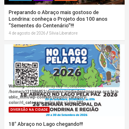
Preparando o Abraço mais gostoso de
Londrina: conheça o Projeto dos 100 anos
“Sementes do Centenário”!!!
4 de agosto de 2026
Silvia Liberatore
Warning
: Undefined array key "rl_cat_color" in
/home/u131386853/domains/midiadepazparana.org.br/p
ublic_html/wp-content/plugins/category-
color/rl_category_color.php
on line
202
DIVERSÃO NA CIDADE
18° Abraço no Lago chegando!!!