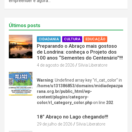
empreender e agora…
Últimos posts
CIDADANIA
CULTURA
EDUCAÇÃO
Preparando o Abraço mais gostoso
de Londrina: conheça o Projeto dos
100 anos “Sementes do Centenário”!!!
4 de agosto de 2026
Silvia Liberatore
Warning
: Undefined array key "rl_cat_color" in
/home/u131386853/domains/midiadepazpa
rana.org.br/public_html/wp-
content/plugins/category-
color/rl_category_color.php
on line
202
DIVERSÃO NA CIDADE
18° Abraço no Lago chegando!!!
29 de julho de 2026
Silvia Liberatore