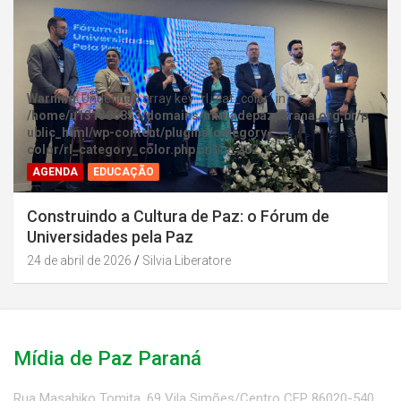
Warning
: Undefined array key "rl_cat_color" in
/home/u131386853/domains/midiadepazparana.org.br/p
ublic_html/wp-content/plugins/category-
color/rl_category_color.php
on line
202
AGENDA
EDUCAÇÃO
Construindo a Cultura de Paz: o Fórum de
Universidades pela Paz
24 de abril de 2026
Silvia Liberatore
Mídia de Paz Paraná
Rua Masahiko Tomita, 69 Vila Simões/Centro CEP 86020-540