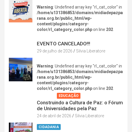
Warning
: Undefined array key "rl_cat_color" in
/home/u131386853/domains/midiadepazpa
rana.org.br/public_html/wp-
content/plugins/category-
color/rl_category_color.php
on line
202
DIVERSÃO NA CIDADE
EVENTO CANCELADO!!!
29 de julho de 2026
Silvia Liberatore
Warning
: Undefined array key "rl_cat_color" in
/home/u131386853/domains/midiadepazpa
rana.org.br/public_html/wp-
content/plugins/category-
color/rl_category_color.php
on line
202
AGENDA
EDUCAÇÃO
Construindo a Cultura de Paz: o Fórum
de Universidades pela Paz
24 de abril de 2026
Silvia Liberatore
CIDADANIA