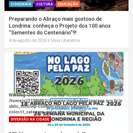
CIDADANIA
CULTURA
EDUCAÇÃO
Preparando o Abraço mais gostoso de
Londrina: conheça o Projeto dos 100 anos
“Sementes do Centenário”!!!
4 de agosto de 2026
Silvia Liberatore
Warning
: Undefined array key "rl_cat_color" in
/home/u131386853/domains/midiadepazparana.org.br/p
ublic_html/wp-content/plugins/category-
color/rl_category_color.php
on line
202
DIVERSÃO NA CIDADE