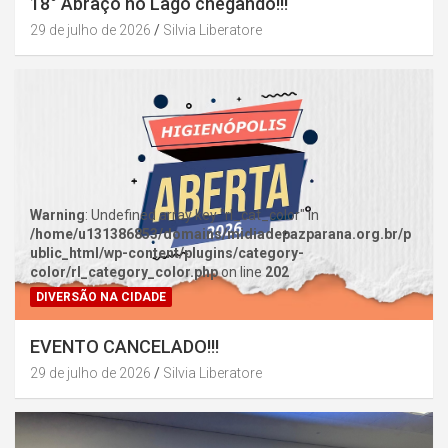
18° Abraço no Lago chegando!!!
29 de julho de 2026
Silvia Liberatore
Warning
: Undefined array key "rl_cat_color" in
/home/u131386853/domains/midiadepazparana.org.br/p
ublic_html/wp-content/plugins/category-
color/rl_category_color.php
on line
202
DIVERSÃO NA CIDADE
EVENTO CANCELADO!!!
29 de julho de 2026
Silvia Liberatore