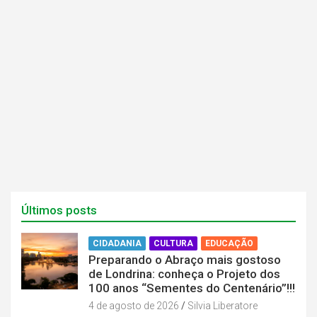
n
n
o
o
v
v
a
a
j
j
a
a
n
n
e
e
l
l
a
a
)
)
Últimos posts
CIDADANIA
CULTURA
EDUCAÇÃO
Preparando o Abraço mais gostoso
de Londrina: conheça o Projeto dos
100 anos “Sementes do Centenário”!!!
4 de agosto de 2026
Silvia Liberatore