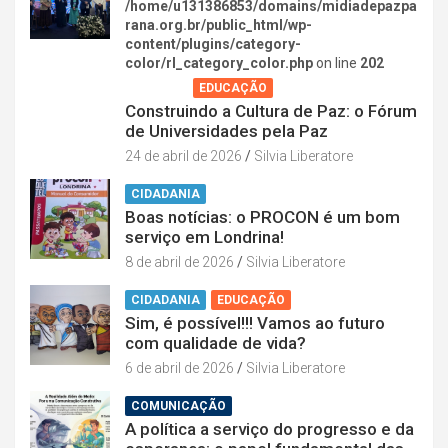
/home/u131386853/domains/midiadepazpa
rana.org.br/public_html/wp-
content/plugins/category-
color/rl_category_color.php
on line
202
AGENDA
EDUCAÇÃO
Construindo a Cultura de Paz: o Fórum
de Universidades pela Paz
24 de abril de 2026
Silvia Liberatore
CIDADANIA
Boas notícias: o PROCON é um bom
serviço em Londrina!
8 de abril de 2026
Silvia Liberatore
CIDADANIA
EDUCAÇÃO
Sim, é possível!!! Vamos ao futuro
com qualidade de vida?
6 de abril de 2026
Silvia Liberatore
COMUNICAÇÃO
A política a serviço do progresso e da