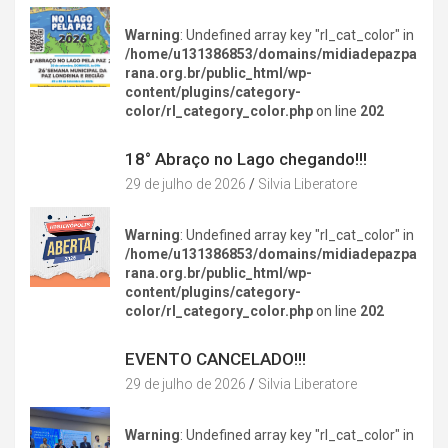
Warning
: Undefined array key "rl_cat_color" in
/home/u131386853/domains/midiadepazpa
rana.org.br/public_html/wp-
content/plugins/category-
color/rl_category_color.php
on line
202
DIVERSÃO NA CIDADE
18° Abraço no Lago chegando!!!
29 de julho de 2026
Silvia Liberatore
Warning
: Undefined array key "rl_cat_color" in
/home/u131386853/domains/midiadepazpa
rana.org.br/public_html/wp-
content/plugins/category-
color/rl_category_color.php
on line
202
DIVERSÃO NA CIDADE
EVENTO CANCELADO!!!
29 de julho de 2026
Silvia Liberatore
Warning
: Undefined array key "rl_cat_color" in