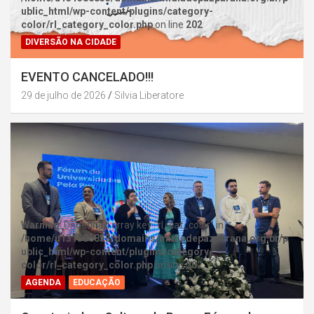
ublic_html/wp-content/plugins/category-
color/rl_category_color.php
on line
202
DIVERSÃO NA CIDADE
EVENTO CANCELADO!!!
29 de julho de 2026
Silvia Liberatore
Warning
: Undefined array key "rl_cat_color" in
/home/u131386853/domains/midiadepazparana.org.br/p
ublic_html/wp-content/plugins/category-
color/rl_category_color.php
on line
202
AGENDA
EDUCAÇÃO