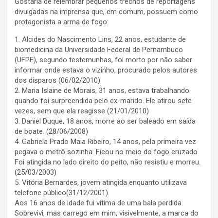
Gostaria de relembrar pequenos trechos de reportagens
divulgadas na imprensa que, em comum, possuem como
protagonista a arma de fogo:
1. Alcides do Nascimento Lins, 22 anos, estudante de
biomedicina da Universidade Federal de Pernambuco
(UFPE), segundo testemunhas, foi morto por não saber
informar onde estava o vizinho, procurado pelos autores
dos disparos (06/02/2010)
2. Maria Islaine de Morais, 31 anos, estava trabalhando
quando foi surpreendida pelo ex-marido. Ele atirou sete
vezes, sem que ela reagisse (21/01/2010)
3. Daniel Duque, 18 anos, morre ao ser baleado em saída
de boate. (28/06/2008)
4. Gabriela Prado Maia Ribeiro, 14 anos, pela primeira vez
pegava o metrô sozinha. Ficou no meio do fogo cruzado.
Foi atingida no lado direito do peito, não resistiu e morreu.
(25/03/2003)
5. Vitória Bernardes, jovem atingida enquanto utilizava
telefone público(31/12/2001).
Aos 16 anos de idade fui vítima de uma bala perdida.
Sobrevivi, mas carrego em mim, visivelmente, a marca do