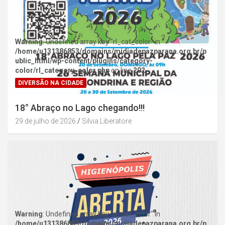
Warning
: Undefined array key "rl_cat_color" in
/home/u131386853/domains/midiadepazparana.org.br/p
ublic_html/wp-content/plugins/category-
color/rl_category_color.php
on line
202
DIVERSÃO NA CIDADE
18° Abraço no Lago chegando!!!
29 de julho de 2026
Silvia Liberatore
Warning
: Undefined array key "rl_cat_color" in
/home/u131386853/domains/midiadepazparana.org.br/p