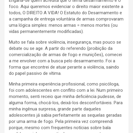
Engana-se quem acredita que o tema desarmamento é o
foco. Aqui queremos evidenciar o direito maior existente a
todos, O DIREITO A VIDA! O Estatuto do Desarmamento e
a campanha de entrega voluntária de armas comprovaram
uma lógica simples: menos armas = menos mortes (ou
vidas permanentemente modificadas).
Muito se fala sobre violência, insegurança, mas pouco se
debate ou se age. A partir do referendo (proibição da
comercialização de armas de fogo e munições), comecei
a me envolver com a busca pelo desarmamento. Foi a
forma que encontrei de atuar perante a violência, saindo
do papel passivo de vítima.
Minha primeira experiência profissional, como psicóloga,
foi com adolescentes em conflito com a lei. Num primeiro
momento, senti receio que minha deficiência pudesse, de
alguma forma, chocá-los, deixá-los desconfortáveis. Para
minha ingênua surpresa, grande parte daqueles
adolescentes já sabia perfeitamente as sequelas geradas
por uma arma de fogo. Pela primeira vez compreendi
porque, mesmo com frequentes notícias sobre bala