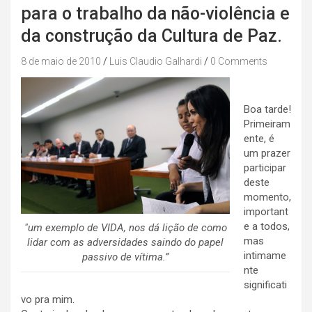
para o trabalho da não-violência e
da construção da Cultura de Paz.
8 de maio de 2010
Luis Claudio Galhardi
0 Comments
Boa tarde!
Primeiram
ente, é
um prazer
participar
deste
momento,
important
e a todos,
"um exemplo de VIDA, nos dá lição de como
mas
lidar com as adversidades saindo do papel
intimame
passivo de vítima.”
nte
significati
vo pra mim.