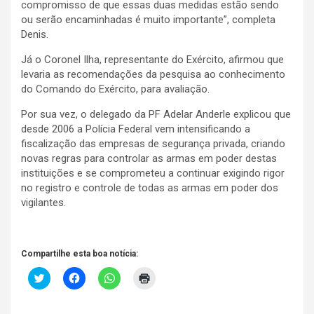
compromisso de que essas duas medidas estão sendo
ou serão encaminhadas é muito importante”, completa
Denis.
Já o Coronel Ilha, representante do Exército, afirmou que
levaria as recomendações da pesquisa ao conhecimento
do Comando do Exército, para avaliação.
Por sua vez, o delegado da PF Adelar Anderle explicou que
desde 2006 a Polícia Federal vem intensificando a
fiscalização das empresas de segurança privada, criando
novas regras para controlar as armas em poder destas
instituições e se comprometeu a continuar exigindo rigor
no registro e controle de todas as armas em poder dos
vigilantes.
Compartilhe esta boa notícia:
C
C
C
C
l
l
l
l
i
i
i
i
c
q
q
q
k
u
u
u