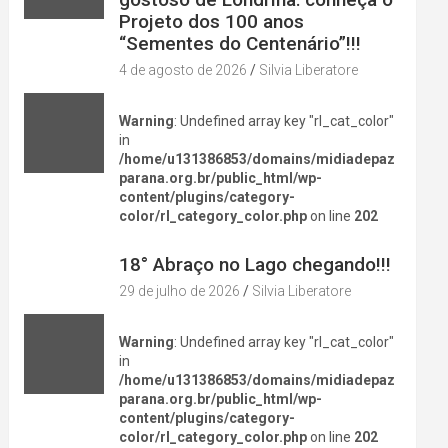
Projeto dos 100 anos
“Sementes do Centenário”!!!
4 de agosto de 2026
Silvia Liberatore
Warning
: Undefined array key "rl_cat_color"
in
/home/u131386853/domains/midiadepaz
parana.org.br/public_html/wp-
content/plugins/category-
color/rl_category_color.php
on line
202
DIVERSÃO NA CIDADE
18° Abraço no Lago chegando!!!
29 de julho de 2026
Silvia Liberatore
Warning
: Undefined array key "rl_cat_color"
in
/home/u131386853/domains/midiadepaz
parana.org.br/public_html/wp-
content/plugins/category-
color/rl_category_color.php
on line
202