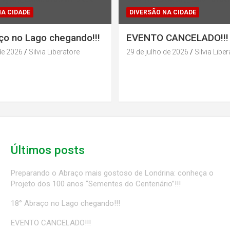
NA CIDADE
DIVERSÃO NA CIDADE
ço no Lago chegando!!!
EVENTO CANCELADO!!!
de 2026
Silvia Liberatore
29 de julho de 2026
Silvia Libe
Últimos posts
Preparando o Abraço mais gostoso de Londrina: conheça o
Projeto dos 100 anos “Sementes do Centenário”!!!
18° Abraço no Lago chegando!!!
EVENTO CANCELADO!!!