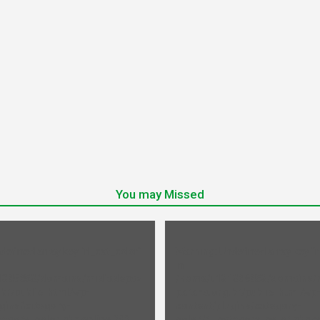
You may Missed
ndefined array key "rl_cat_color"
Warning
: Undefined array key "r
in
1386853/domains/midiadepaz
/home/u131386853/domains/
br/public_html/wp-
parana.org.br/public_html/wp
gins/category-
content/plugins/category-
tegory_color.php
on line
202
color/rl_category_color.php
on