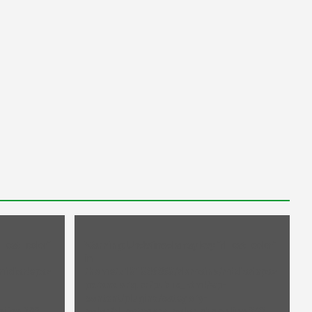
l_cat_color"
Warning
: Undefined array key "rl_cat_color"
in
midiadepaz
/home/u131386853/domains/midiadepaz
-
parana.org.br/public_html/wp-
content/plugins/category-
 line
202
color/rl_category_color.php
on line
202