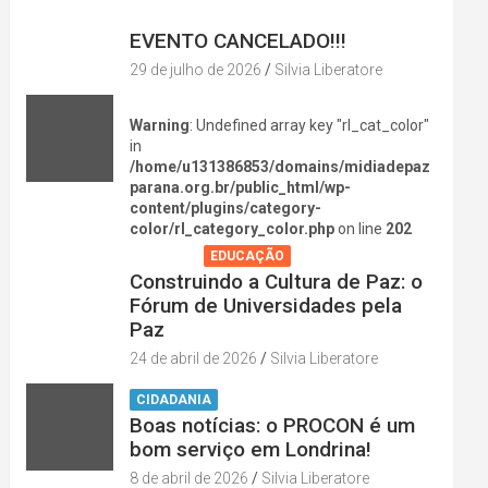
DIVERSÃO NA CIDADE
EVENTO CANCELADO!!!
29 de julho de 2026
Silvia Liberatore
Warning
: Undefined array key "rl_cat_color"
in
/home/u131386853/domains/midiadepaz
parana.org.br/public_html/wp-
content/plugins/category-
color/rl_category_color.php
on line
202
AGENDA
EDUCAÇÃO
Construindo a Cultura de Paz: o
Fórum de Universidades pela
Paz
24 de abril de 2026
Silvia Liberatore
CIDADANIA
Boas notícias: o PROCON é um
bom serviço em Londrina!
8 de abril de 2026
Silvia Liberatore