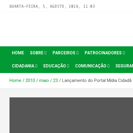
Pular
QUARTA-FEIRA, 5, AGOSTO, 2026, 11:03
para
conteúdo
HOME
SOBRE
PARCEIROS
PATROCINADORES
CIDADANIA
EDUCAÇÃO
COMUNICAÇÃO
SEGURA
Home
2010
maio
23
Lançamento do Portal Mídia Cidadã 