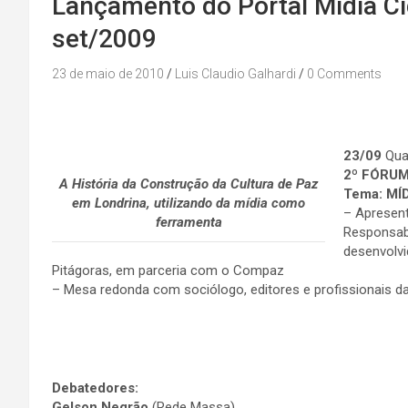
Lançamento do Portal Mídia C
set/2009
23 de maio de 2010
Luis Claudio Galhardi
0 Comments
23/09
Quar
2º FÓRU
A História da Construção da Cultura de Paz
Tema: MÍ
em Londrina, utilizando da mídia como
– Apresent
ferramenta
Responsabi
desenvolvi
Pitágoras, em parceria com o Compaz
– Mesa redonda com sociólogo, editores e profissionais d
Debatedores:
Gelson Negrão
(Rede Massa)