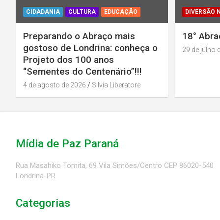
CIDADANIA
CULTURA
EDUCAÇÃO
DIVERSÃO 
Preparando o Abraço mais
18° Abra
gostoso de Londrina: conheça o
29 de julho 
Projeto dos 100 anos
“Sementes do Centenário”!!!
4 de agosto de 2026
Silvia Liberatore
Mídia de Paz Paraná
Rua Masahiko Tomita, 69 Vila Simões/Centro CEP 86020-540
Londrina-PR
Categorias