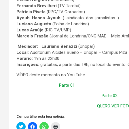
Fernando Brevilheri
(TV Tarobá)
Patrícia Piveta
(RPC/TV Coroados)
Ayoub Hanna Ayoub
( sindicato dos jornalistas )
Luciano Augusto
(Folha de Londrina)
Lucas Araújo
(RIC TV/UMP)
Marcelo Frazão
(Jornal de Londrina/ONG MAE – Meio Amb
Mediador: Lauriano Benazzi
(Unopar)
Local:
Auditorium Alcides Bueno – Unopar – Campus Piza
Horário:
19h às 22h30
Inscrições:
gratuitas, a partir das 19h, no local do evento
VÍDEO deste momento no You Tube
Parte 01
Parte 02
QUERO VER FOT
Compartilhe esta boa notícia:
C
C
C
C