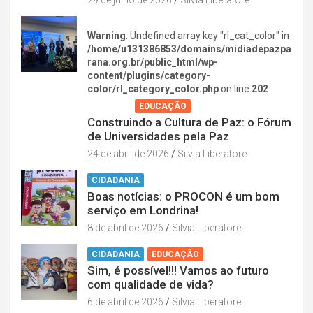
29 de julho de 2026
Silvia Liberatore
Warning
: Undefined array key "rl_cat_color" in
/home/u131386853/domains/midiadepazpa
rana.org.br/public_html/wp-
content/plugins/category-
color/rl_category_color.php
on line
202
AGENDA
EDUCAÇÃO
Construindo a Cultura de Paz: o Fórum
de Universidades pela Paz
24 de abril de 2026
Silvia Liberatore
CIDADANIA
Boas notícias: o PROCON é um bom
serviço em Londrina!
8 de abril de 2026
Silvia Liberatore
CIDADANIA
EDUCAÇÃO
Sim, é possível!!! Vamos ao futuro
com qualidade de vida?
6 de abril de 2026
Silvia Liberatore