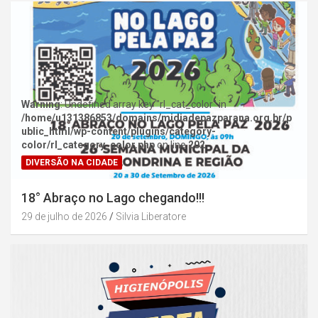
Warning
: Undefined array key "rl_cat_color" in
/home/u131386853/domains/midiadepazparana.org.br/p
ublic_html/wp-content/plugins/category-
color/rl_category_color.php
on line
202
DIVERSÃO NA CIDADE
18° Abraço no Lago chegando!!!
29 de julho de 2026
Silvia Liberatore