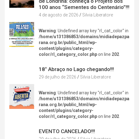
de Londrina: conheça o Projeto dos
100 anos “Sementes do Centenário”!!!
4 de agosto de 2026
Silvia Liberatore
Warning
: Undefined array key "rl_cat_color" in
/home/u131386853/domains/midiadepazpa
rana.org.br/public_html/wp-
content/plugins/category-
color/rl_category_color.php
on line
202
DIVERSÃO NA CIDADE
18° Abraço no Lago chegando!!!
29 de julho de 2026
Silvia Liberatore
Warning
: Undefined array key "rl_cat_color" in
/home/u131386853/domains/midiadepazpa
rana.org.br/public_html/wp-
content/plugins/category-
color/rl_category_color.php
on line
202
DIVERSÃO NA CIDADE
EVENTO CANCELADO!!!