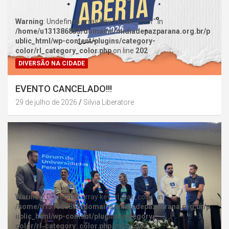
Warning
: Undefined array key "rl_cat_color" in
/home/u131386853/domains/midiadepazparana.org.br/p
ublic_html/wp-content/plugins/category-
color/rl_category_color.php
on line
202
DIVERSÃO NA CIDADE
EVENTO CANCELADO!!!
29 de julho de 2026
Silvia Liberatore
Warning
: Undefined array key "rl_cat_color" in
/home/u131386853/domains/midiadepazparana.org.br/p
ublic_html/wp-content/plugins/category-
color/rl_category_color.php
on line
202