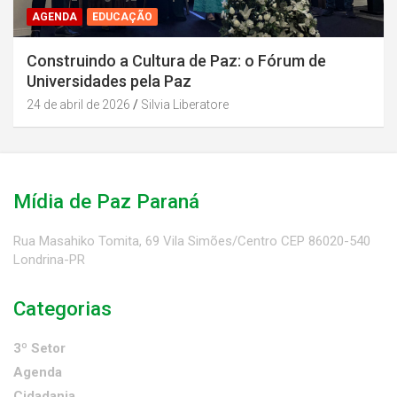
AGENDA
EDUCAÇÃO
Construindo a Cultura de Paz: o Fórum de
Universidades pela Paz
24 de abril de 2026
Silvia Liberatore
Mídia de Paz Paraná
Rua Masahiko Tomita, 69 Vila Simões/Centro CEP 86020-540
Londrina-PR
Categorias
3º Setor
Agenda
Cidadania