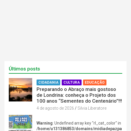
a
a
n
n
e
e
l
l
a
a
)
)
Últimos posts
CIDADANIA
CULTURA
EDUCAÇÃO
Preparando o Abraço mais gostoso
de Londrina: conheça o Projeto dos
100 anos “Sementes do Centenário”!!!
4 de agosto de 2026
Silvia Liberatore
Warning
: Undefined array key "rl_cat_color" in
/home/u131386853/domains/midiadepazpa