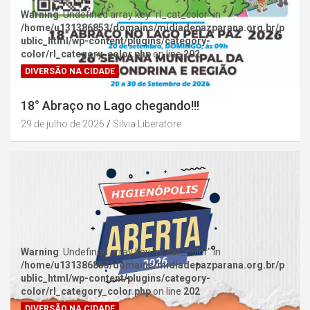
Warning
: Undefined array key "rl_cat_color" in
/home/u131386853/domains/midiadepazparana.org.br/p
ublic_html/wp-content/plugins/category-
color/rl_category_color.php
on line
202
DIVERSÃO NA CIDADE
18° Abraço no Lago chegando!!!
29 de julho de 2026
Silvia Liberatore
Warning
: Undefined array key "rl_cat_color" in
/home/u131386853/domains/midiadepazparana.org.br/p
ublic_html/wp-content/plugins/category-
color/rl_category_color.php
on line
202
DIVERSÃO NA CIDADE