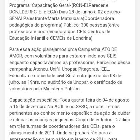
Programa: Capacitação Geral-(RCN-EI,Parecer e
DCN,LDB,RFC-EI e ECA) Dias 28 de junho a 02 de julho-
SENAI Palestrante:Marta Matsubara(Coordenadora
pedagógica do programa) Público: 300 pessoas(entre
professora e coordenadora dos CEIs Centros de
Educação Infantil e CEMEIs de Londrina)
Para essa ação planejamos uma Campanha ATO DE
AMOR, com voluntários para estarem indo aos CEIS,
enquanto capacitávamos as professoras. Parceiros dessa
campanha: Ateneu, Unifil, Unopar, Pitagoras, IEEL,
Educativa e sociedade civil. Será entregue no dia 08 de
julho, as 19hrs, no auditório da Unopar, o certificado de
voluntários pelo Ministério Publico.
Capacitação especifica: Toda quarta feira de 04 de agosto
a 15 de dezembro.Na ACIL e no SESC, a noite. Temas
pertinentes ao conhecimento específico da ação de cuidar
e educar as crianças pequenas. Grupo de estudos: Dividido
em três turmas de coordenadores das CEIs, para o
planejamento de 2011. Onde se prepararão para a
apresentação do seminário em janeiro de 2011, para