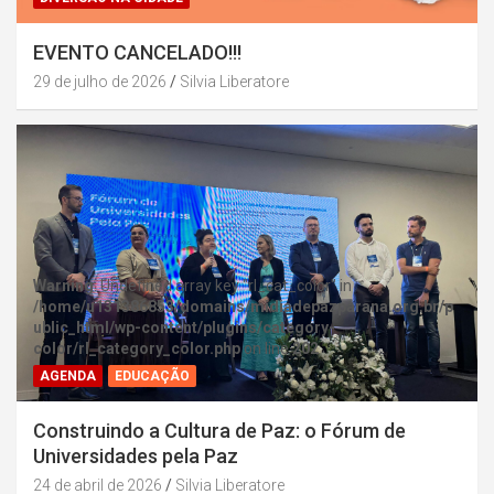
EVENTO CANCELADO!!!
29 de julho de 2026
Silvia Liberatore
Warning
: Undefined array key "rl_cat_color" in
/home/u131386853/domains/midiadepazparana.org.br/p
ublic_html/wp-content/plugins/category-
color/rl_category_color.php
on line
202
AGENDA
EDUCAÇÃO
Construindo a Cultura de Paz: o Fórum de
Universidades pela Paz
24 de abril de 2026
Silvia Liberatore