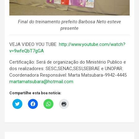
Final do treinamento prefeito Barbosa Neto esteve
presente
VEJA VIDEO YOU TUBE
http://www.youtube.com/watch?
v=9wfeQbT7gGA
Certificação: Será de organização do Ministério Publico e
dos realizadores: SESC,SENAC,SESI,SEBRAE e UNOPAR.
Coordenadora Responsável: Marta Matsubara-9942-4445
martamatsubara@hotmail.com
Compartilhe esta boa notícia:
C
C
C
C
l
l
l
l
i
i
i
i
c
q
q
q
k
u
u
u
t
e
e
e
o
p
p
p
s
a
a
a
Navegação
h
r
r
r