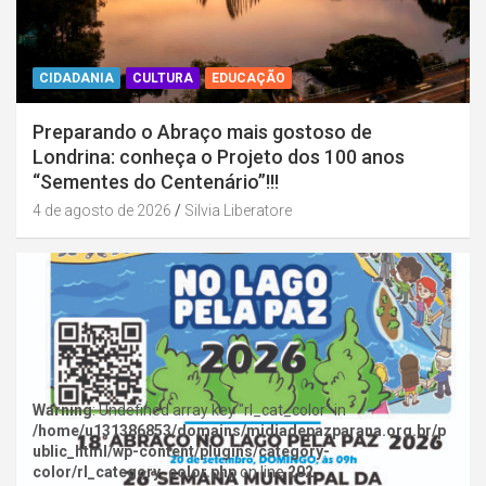
CIDADANIA
CULTURA
EDUCAÇÃO
Preparando o Abraço mais gostoso de
Londrina: conheça o Projeto dos 100 anos
“Sementes do Centenário”!!!
4 de agosto de 2026
Silvia Liberatore
Warning
: Undefined array key "rl_cat_color" in
/home/u131386853/domains/midiadepazparana.org.br/p
ublic_html/wp-content/plugins/category-
color/rl_category_color.php
on line
202