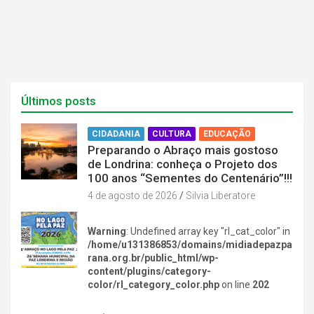
)
)
Últimos posts
CIDADANIA
CULTURA
EDUCAÇÃO
Preparando o Abraço mais gostoso
de Londrina: conheça o Projeto dos
100 anos “Sementes do Centenário”!!!
4 de agosto de 2026
Silvia Liberatore
Warning
: Undefined array key "rl_cat_color" in
/home/u131386853/domains/midiadepazpa
rana.org.br/public_html/wp-
content/plugins/category-
color/rl_category_color.php
on line
202
DIVERSÃO NA CIDADE