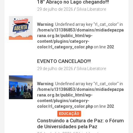
18° Abraço no Lago chegando!!!
29 de julho de 2026
Silvia Liberatore
Warning
: Undefined array key "rl_cat_color" in
/home/u131386853/domains/midiadepazpa
rana.org.br/public_html/wp-
content/plugins/category-
color/rl_category_color.php
on line
202
DIVERSÃO NA CIDADE
EVENTO CANCELADO!!!
29 de julho de 2026
Silvia Liberatore
Warning
: Undefined array key "rl_cat_color" in
/home/u131386853/domains/midiadepazpa
rana.org.br/public_html/wp-
content/plugins/category-
color/rl_category_color.php
on line
202
AGENDA
EDUCAÇÃO
Construindo a Cultura de Paz: o Fórum
de Universidades pela Paz