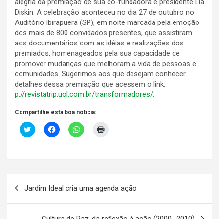
alegria da premiação de sua co-fundadora e presidente Lia
Diskin. A celebração aconteceu no dia 27 de outubro no
Auditório Ibirapuera (SP), em noite marcada pela emoção
dos mais de 800 convidados presentes, que assistiram
aos documentários com as idéias e realizações dos
premiados, homenageados pela sua capacidade de
promover mudanças que melhoram a vida de pessoas e
comunidades. Sugerimos aos que desejam conhecer
detalhes dessa premiação que acessem o link:
p://revistatrip.uol.com.br/transformadores/.
Compartilhe esta boa notícia:
C
C
C
C
l
l
l
l
i
i
i
i
c
q
q
q
k
u
u
u
t
e
e
e
o
p
p
p
s
a
a
a
Navegação
h
r
r
r
a
a
a
a
Jardim Ideal cria uma agenda ação
r
c
c
i
de
e
o
o
m
o
m
m
p
Post
n
p
p
r
T
a
a
i
Cultura de Paz: da reflexão à ação (2000 -2010)