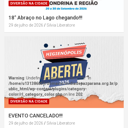
DIVERSÃO NA CIDADE
18° Abraço no Lago chegando!!!
29 de julho de 2026
Silvia Liberatore
Warning
: Undefined array key "rl_cat_color" in
/home/u131386853/domains/midiadepazparana.org.br/p
ublic_html/wp-content/plugins/category-
color/rl_category_color.php
on line
202
DIVERSÃO NA CIDADE
EVENTO CANCELADO!!!
29 de julho de 2026
Silvia Liberatore