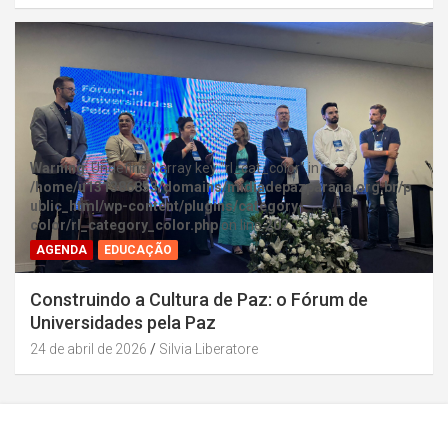
Warning
: Undefined array key "rl_cat_color" in
/home/u131386853/domains/midiadepazparana.org.br/p
ublic_html/wp-content/plugins/category-
color/rl_category_color.php
on line
202
AGENDA
EDUCAÇÃO
Construindo a Cultura de Paz: o Fórum de
Universidades pela Paz
24 de abril de 2026
Silvia Liberatore