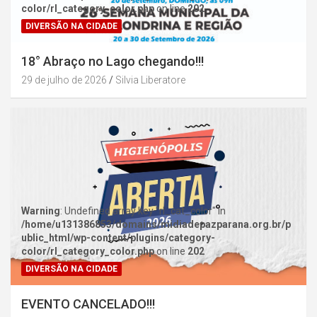
color/rl_category_color.php
on line
202
DIVERSÃO NA CIDADE
18° Abraço no Lago chegando!!!
29 de julho de 2026
Silvia Liberatore
Warning
: Undefined array key "rl_cat_color" in
/home/u131386853/domains/midiadepazparana.org.br/p
ublic_html/wp-content/plugins/category-
color/rl_category_color.php
on line
202
DIVERSÃO NA CIDADE
EVENTO CANCELADO!!!