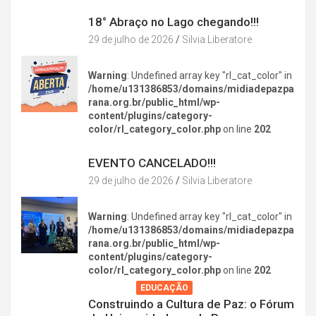
DIVERSÃO NA CIDADE
18° Abraço no Lago chegando!!!
29 de julho de 2026
Silvia Liberatore
Warning
: Undefined array key "rl_cat_color" in
/home/u131386853/domains/midiadepazpa
rana.org.br/public_html/wp-
content/plugins/category-
color/rl_category_color.php
on line
202
DIVERSÃO NA CIDADE
EVENTO CANCELADO!!!
29 de julho de 2026
Silvia Liberatore
Warning
: Undefined array key "rl_cat_color" in
/home/u131386853/domains/midiadepazpa
rana.org.br/public_html/wp-
content/plugins/category-
color/rl_category_color.php
on line
202
AGENDA
EDUCAÇÃO
Construindo a Cultura de Paz: o Fórum