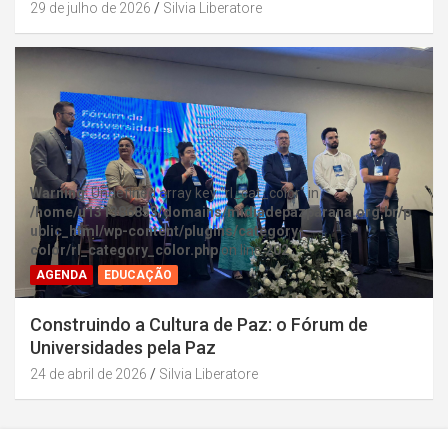
29 de julho de 2026
Silvia Liberatore
Warning
: Undefined array key "rl_cat_color" in
/home/u131386853/domains/midiadepazparana.org.br/p
ublic_html/wp-content/plugins/category-
color/rl_category_color.php
on line
202
AGENDA
EDUCAÇÃO
Construindo a Cultura de Paz: o Fórum de
Universidades pela Paz
24 de abril de 2026
Silvia Liberatore