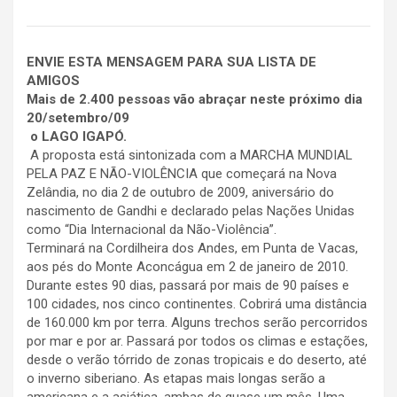
ENVIE ESTA MENSAGEM PARA SUA LISTA DE
AMIGOS
Mais de 2.400 pessoas vão abraçar neste próximo dia
20/setembro/09
o LAGO IGAPÓ.
A proposta está sintonizada com a MARCHA MUNDIAL
PELA PAZ E NÃO-VIOLÊNCIA que começará na Nova
Zelândia, no dia 2 de outubro de 2009, aniversário do
nascimento de Gandhi e declarado pelas Nações Unidas
como “Dia Internacional da Não-Violência”.
Terminará na Cordilheira dos Andes, em Punta de Vacas,
aos pés do Monte Aconcágua em 2 de janeiro de 2010.
Durante estes 90 dias, passará por mais de 90 países e
100 cidades, nos cinco continentes. Cobrirá uma distância
de 160.000 km por terra. Alguns trechos serão percorridos
por mar e por ar. Passará por todos os climas e estações,
desde o verão tórrido de zonas tropicais e do deserto, até
o inverno siberiano. As etapas mais longas serão a
americana e a asiática, ambas de quase um mês. Uma