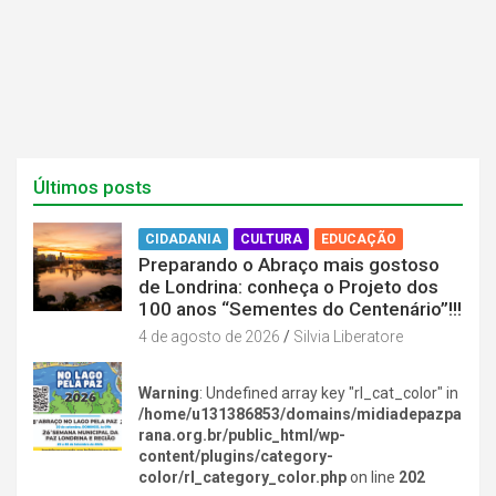
l
l
a
a
)
)
Últimos posts
CIDADANIA
CULTURA
EDUCAÇÃO
Preparando o Abraço mais gostoso
de Londrina: conheça o Projeto dos
100 anos “Sementes do Centenário”!!!
4 de agosto de 2026
Silvia Liberatore
Warning
: Undefined array key "rl_cat_color" in
/home/u131386853/domains/midiadepazpa
rana.org.br/public_html/wp-
content/plugins/category-
color/rl_category_color.php
on line
202