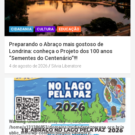
CIDADANIA
CULTURA
EDUCAÇÃO
Preparando o Abraço mais gostoso de
Londrina: conheça o Projeto dos 100 anos
“Sementes do Centenário”!!!
4 de agosto de 2026
Silvia Liberatore
Warning
: Undefined array key "rl_cat_color" in
/home/u131386853/domains/midiadepazparana.org.br/p
ublic_html/wp-content/plugins/category-