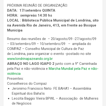
PRÓXIMA REUNIÃO DE ORGANIZAÇÃO:
DATA:
17/setembro QUINTA
HORA:
sempreàs 14:30 hs
LOCAL
: Biblioteca Pública Municipal de Londrina, sito
na Avenida Rio de Janeiro, 413, em frente ao Bosque
Municipa
Resumo das reuniões de – 20/agosto/09 -27/agosto/09
– 03/setembro/09 – 10/setembro/09 – ampliada do
COMPAZ – Conselho Municipal de Cultura de Paz
de Londrina, para organizar o evento -postado no site
www.londrinapazeando.org.br
ABRAÇO NO LAGO IGAPO 2
junto com a 9° Caminhada
pela Paz e não-violência e
Marcha Mundial pela Paz e não-
violência
Presentes:
Conselheiros do Compaz
Jeronimo Francisco Neto FE BAHA’I – Assembléia
Espiritual dos Baha’is
Leozita Baggio Vieira BPWL – Associação de Mulheres
de Negócios