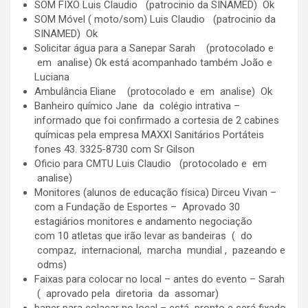
SOM FIXO Luis Claudio (patrocinio da SINAMED) Ok
SOM Móvel ( moto/som) Luis Claudio (patrocinio da
SINAMED) Ok
Solicitar água para a Sanepar Sarah (protocolado e
em analise) Ok está acompanhado também João e
Luciana
Ambulância Eliane (protocolado e em analise) Ok
Banheiro químico Jane da colégio intrativa –
informado que foi confirmado a cortesia de 2 cabines
químicas pela empresa MAXXI Sanitários Portáteis
fones 43. 3325-8730 com Sr Gilson
Oficio para CMTU Luis Claudio (protocolado e em
analise)
Monitores (alunos de educação física) Dirceu Vivan –
com a Fundação de Esportes – Aprovado 30
estagiários monitores e andamento negociação
com 10 atletas que irão levar as bandeiras ( do
compaz, internacional, marcha mundial , pazeando e
odms)
Faixas para colocar no local – antes do evento – Sarah
( aprovado pela diretoria da assomar)
baner para colacar no local – está pronto e será fixado