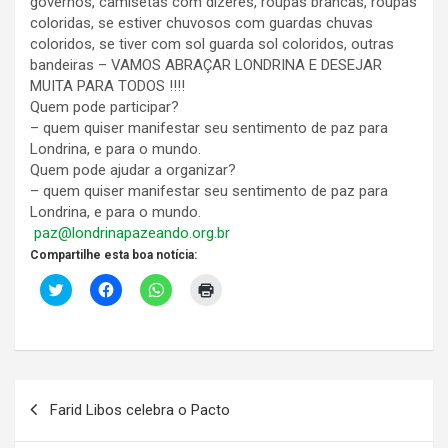
governos, camisetas com dizeres, roupas brancas, roupas
coloridas, se estiver chuvosos com guardas chuvas
coloridos, se tiver com sol guarda sol coloridos, outras
bandeiras – VAMOS ABRAÇAR LONDRINA E DESEJAR
MUITA PARA TODOS !!!!
Quem pode participar?
– quem quiser manifestar seu sentimento de paz para
Londrina, e para o mundo.
Quem pode ajudar a organizar?
– quem quiser manifestar seu sentimento de paz para
Londrina, e para o mundo.
paz@londrinapazeando.org.br
Compartilhe esta boa notícia:
C
C
C
C
l
l
l
l
i
i
i
i
c
q
q
q
k
u
u
u
t
e
e
e
o
p
p
p
s
a
a
a
Navegação
h
r
r
r
a
a
a
a
Farid Libos celebra o Pacto
r
c
c
i
de
e
o
o
m
o
m
m
p