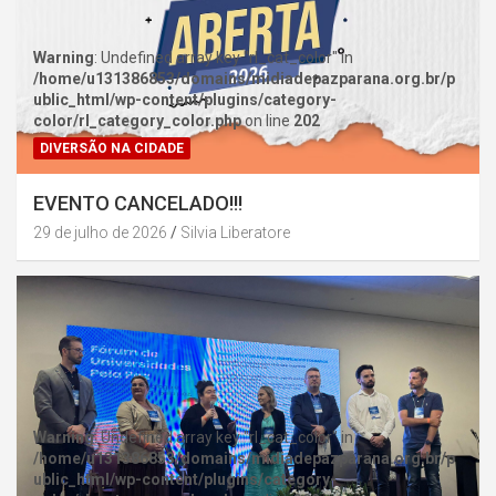
Warning
: Undefined array key "rl_cat_color" in
/home/u131386853/domains/midiadepazparana.org.br/p
ublic_html/wp-content/plugins/category-
color/rl_category_color.php
on line
202
DIVERSÃO NA CIDADE
EVENTO CANCELADO!!!
29 de julho de 2026
Silvia Liberatore
Warning
: Undefined array key "rl_cat_color" in
/home/u131386853/domains/midiadepazparana.org.br/p
ublic_html/wp-content/plugins/category-