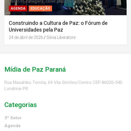
color/rl_category_color.php
on line
202
AGENDA
EDUCAÇÃO
Construindo a Cultura de Paz: o Fórum de
Universidades pela Paz
24 de abril de 2026
Silvia Liberatore
Mídia de Paz Paraná
Rua Masahiko Tomita, 69 Vila Simões/Centro CEP 86020-540
Londrina-PR
Categorias
3º Setor
Agenda