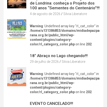
de Londrina: conheça o Projeto dos
100 anos “Sementes do Centenário”!!!
4 de agosto de 2026
Silvia Liberatore
Warning
: Undefined array key "rl_cat_color" in
/home/u131386853/domains/midiadepazpa
rana.org.br/public_html/wp-
content/plugins/category-
color/rl_category_color.php
on line
202
DIVERSÃO NA CIDADE
18° Abraço no Lago chegando!!!
29 de julho de 2026
Silvia Liberatore
Warning
: Undefined array key "rl_cat_color" in
/home/u131386853/domains/midiadepazpa
rana.org.br/public_html/wp-
content/plugins/category-
color/rl_category_color.php
on line
202
DIVERSÃO NA CIDADE
EVENTO CANCELADO!!!