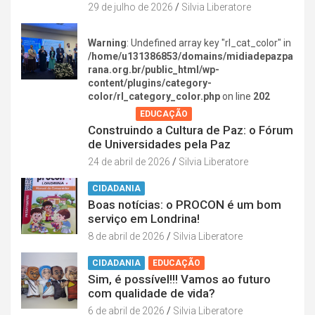
29 de julho de 2026
Silvia Liberatore
Warning
: Undefined array key "rl_cat_color" in
/home/u131386853/domains/midiadepazpa
rana.org.br/public_html/wp-
content/plugins/category-
color/rl_category_color.php
on line
202
AGENDA
EDUCAÇÃO
Construindo a Cultura de Paz: o Fórum
de Universidades pela Paz
24 de abril de 2026
Silvia Liberatore
CIDADANIA
Boas notícias: o PROCON é um bom
serviço em Londrina!
8 de abril de 2026
Silvia Liberatore
CIDADANIA
EDUCAÇÃO
Sim, é possível!!! Vamos ao futuro
com qualidade de vida?
6 de abril de 2026
Silvia Liberatore