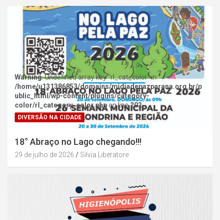
Warning
: Undefined array key "rl_cat_color" in
/home/u131386853/domains/midiadepazparana.org.br/p
ublic_html/wp-content/plugins/category-
color/rl_category_color.php
on line
202
DIVERSÃO NA CIDADE
18° Abraço no Lago chegando!!!
29 de julho de 2026
Silvia Liberatore