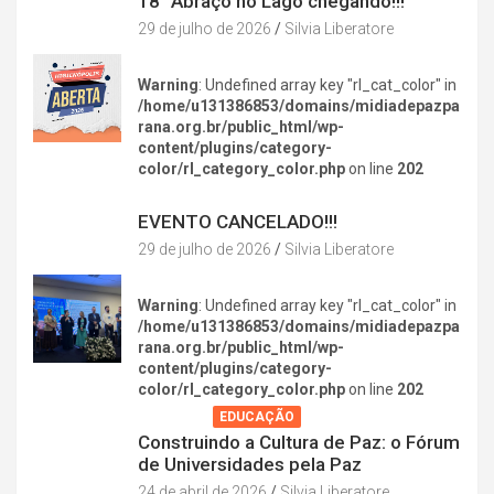
18° Abraço no Lago chegando!!!
29 de julho de 2026
Silvia Liberatore
Warning
: Undefined array key "rl_cat_color" in
/home/u131386853/domains/midiadepazpa
rana.org.br/public_html/wp-
content/plugins/category-
color/rl_category_color.php
on line
202
DIVERSÃO NA CIDADE
EVENTO CANCELADO!!!
29 de julho de 2026
Silvia Liberatore
Warning
: Undefined array key "rl_cat_color" in
/home/u131386853/domains/midiadepazpa
rana.org.br/public_html/wp-
content/plugins/category-
color/rl_category_color.php
on line
202
AGENDA
EDUCAÇÃO
Construindo a Cultura de Paz: o Fórum
de Universidades pela Paz
24 de abril de 2026
Silvia Liberatore