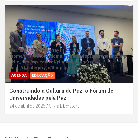
Warning
: Undefined array key "rl_cat_color" in
/home/u131386853/domains/midiadepazparana.org.br/p
ublic_html/wp-content/plugins/category-
color/rl_category_color.php
on line
202
AGENDA
EDUCAÇÃO
Construindo a Cultura de Paz: o Fórum de
Universidades pela Paz
24 de abril de 2026
Silvia Liberatore