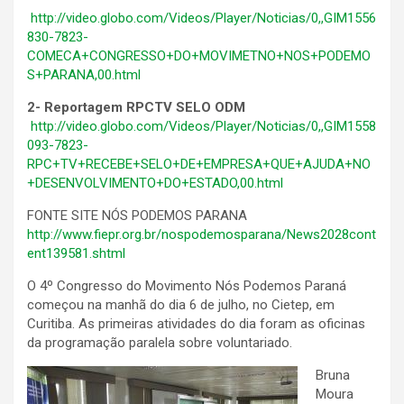
http://video.globo.com/Videos/Player/Noticias/0,,GIM1556
830-7823-
COMECA+CONGRESSO+DO+MOVIMETNO+NOS+PODEMO
S+PARANA,00.html
2- Reportagem RPCTV SELO ODM
http://video.globo.com/Videos/Player/Noticias/0,,GIM1558
093-7823-
RPC+TV+RECEBE+SELO+DE+EMPRESA+QUE+AJUDA+NO
+DESENVOLVIMENTO+DO+ESTADO,00.html
FONTE SITE NÓS PODEMOS PARANA
http://www.fiepr.org.br/nospodemosparana/News2028cont
ent139581.shtml
O 4º Congresso do Movimento Nós Podemos Paraná
começou na manhã do dia 6 de julho, no Cietep, em
Curitiba. As primeiras atividades do dia foram as oficinas
da programação paralela sobre voluntariado.
Bruna
Moura