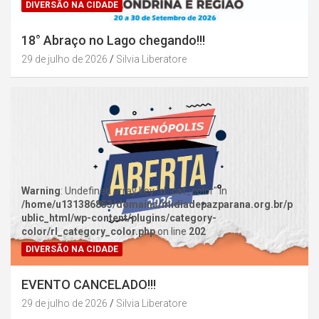
DIVERSÃO NA CIDADE
18° Abraço no Lago chegando!!!
29 de julho de 2026
Silvia Liberatore
Warning
: Undefined array key "rl_cat_color" in
/home/u131386853/domains/midiadepazparana.org.br/p
ublic_html/wp-content/plugins/category-
color/rl_category_color.php
on line
202
DIVERSÃO NA CIDADE
EVENTO CANCELADO!!!
29 de julho de 2026
Silvia Liberatore