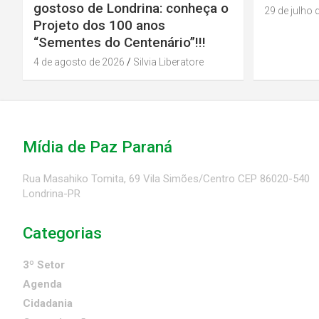
gostoso de Londrina: conheça o
29 de julho 
Projeto dos 100 anos
“Sementes do Centenário”!!!
4 de agosto de 2026
Silvia Liberatore
Mídia de Paz Paraná
Rua Masahiko Tomita, 69 Vila Simões/Centro CEP 86020-540
Londrina-PR
Categorias
3º Setor
Agenda
Cidadania