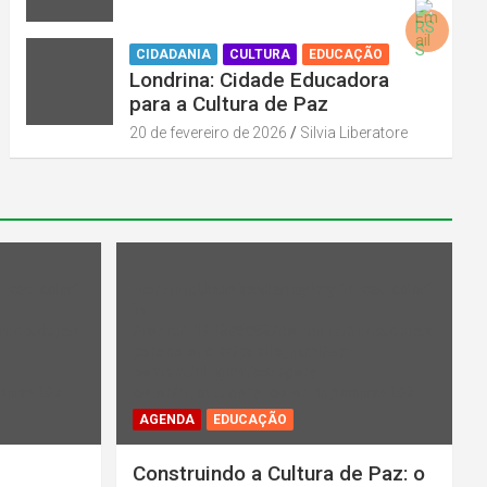
CIDADANIA
CULTURA
EDUCAÇÃO
Londrina: Cidade Educadora
para a Cultura de Paz
20 de fevereiro de 2026
Silvia Liberatore
l_cat_color"
Warning
: Undefined array key "rl_cat_color"
in
midiadepaz
/home/u131386853/domains/midiadepaz
-
parana.org.br/public_html/wp-
content/plugins/category-
 line
202
color/rl_category_color.php
on line
202
AGENDA
EDUCAÇÃO
Construindo a Cultura de Paz: o