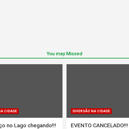
You may Missed
ndefined array key "rl_cat_color"
Warning
: Undefined array key "r
in
1386853/domains/midiadepaz
/home/u131386853/domains/
br/public_html/wp-
parana.org.br/public_html/wp
gins/category-
content/plugins/category-
tegory_color.php
on line
202
color/rl_category_color.php
on
NA CIDADE
DIVERSÃO NA CIDADE
ço no Lago chegando!!!
EVENTO CANCELADO!!!