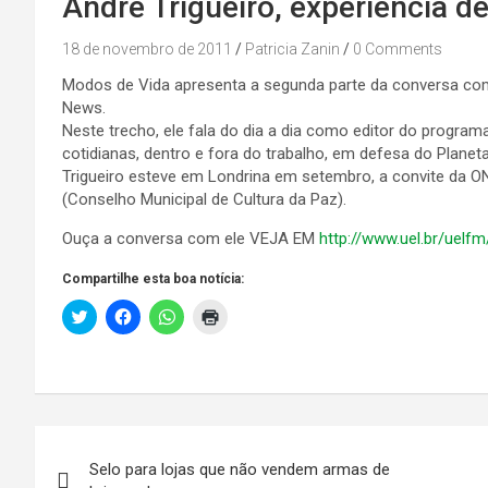
André Trigueiro, experiência de
18 de novembro de 2011
Patricia Zanin
0 Comments
Modos de Vida apresenta a segunda parte da conversa com 
News.
Neste trecho, ele fala do dia a dia como editor do progra
cotidianas, dentro e fora do trabalho, em defesa do Planeta
Trigueiro esteve em Londrina em setembro, a convite da
(Conselho Municipal de Cultura da Paz).
Ouça a conversa com ele VEJA EM
http://www.uel.br/uelf
Compartilhe esta boa notícia:
C
C
C
C
l
l
l
l
i
i
i
i
c
q
q
q
k
u
u
u
t
e
e
e
o
p
p
p
s
a
a
a
h
r
r
r
Navegação
a
a
a
a
r
c
c
i
e
Selo para lojas que não vendem armas de
o
o
m
o
m
m
p