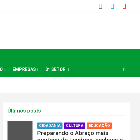
NO
EMPRESAS
3º SETOR
Últimos posts
CIDADANIA
CULTURA
EDUCAÇÃO
Preparando o Abraço mais
gostoso de Londrina: conheça o