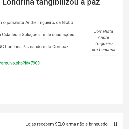
 Londrina tangibilizou a paz
o jornalista André Trigueiro, da Globo
Jornalista
ma Cidades e Soluções, e de suas ações
André
.
Triigueiro
 ONG Londrina Pazeando e do Compaz
em Londrina
m/arquivo.php?id=7909
Lojas recebem SELO arma não é brinquedo.