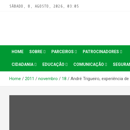
Pular
SÁBADO, 8, AGOSTO, 2026, 03:05
para
conteúdo
HOME
SOBRE
PARCEIROS
PATROCINADORES
CIDADANIA
EDUCAÇÃO
COMUNICAÇÃO
SEGURA
Home
2011
novembro
18
André Trigueiro, experiência de