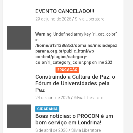
DIVERSÃO NA CIDADE
EVENTO CANCELADO!!!
29 de julho de 2026
Silvia Liberatore
Warning
: Undefined array key "rl_cat_color"
in
/home/u131386853/domains/midiadepaz
parana.org.br/public_html/wp-
content/plugins/category-
color/rl_category_color.php
on line
202
AGENDA
EDUCAÇÃO
Construindo a Cultura de Paz: o
Fórum de Universidades pela
Paz
24 de abril de 2026
Silvia Liberatore
CIDADANIA
Boas notícias: o PROCON é um
bom serviço em Londrina!
8 de abril de 2026
Silvia Liberatore