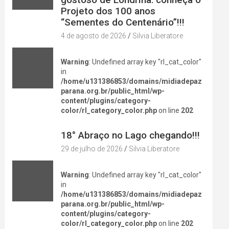
Projeto dos 100 anos
“Sementes do Centenário”!!!
4 de agosto de 2026
Silvia Liberatore
Warning
: Undefined array key "rl_cat_color"
in
/home/u131386853/domains/midiadepaz
parana.org.br/public_html/wp-
content/plugins/category-
color/rl_category_color.php
on line
202
DIVERSÃO NA CIDADE
18° Abraço no Lago chegando!!!
29 de julho de 2026
Silvia Liberatore
Warning
: Undefined array key "rl_cat_color"
in
/home/u131386853/domains/midiadepaz
parana.org.br/public_html/wp-
content/plugins/category-
color/rl_category_color.php
on line
202