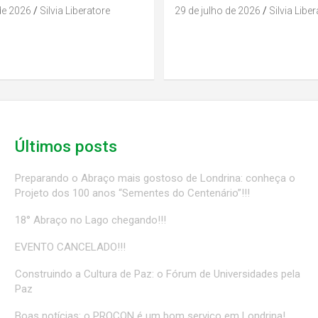
de 2026
Silvia Liberatore
29 de julho de 2026
Silvia Libe
Últimos posts
Preparando o Abraço mais gostoso de Londrina: conheça o
Projeto dos 100 anos “Sementes do Centenário”!!!
18° Abraço no Lago chegando!!!
EVENTO CANCELADO!!!
Construindo a Cultura de Paz: o Fórum de Universidades pela
Paz
Boas notícias: o PROCON é um bom serviço em Londrina!