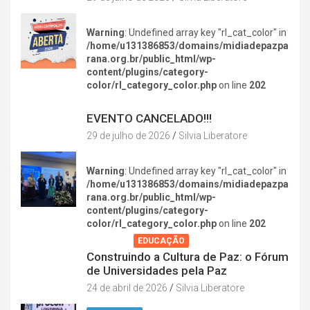
Warning
: Undefined array key "rl_cat_color" in
/home/u131386853/domains/midiadepazpa
rana.org.br/public_html/wp-
content/plugins/category-
color/rl_category_color.php
on line
202
DIVERSÃO NA CIDADE
EVENTO CANCELADO!!!
29 de julho de 2026
Silvia Liberatore
Warning
: Undefined array key "rl_cat_color" in
/home/u131386853/domains/midiadepazpa
rana.org.br/public_html/wp-
content/plugins/category-
color/rl_category_color.php
on line
202
AGENDA
EDUCAÇÃO
Construindo a Cultura de Paz: o Fórum
de Universidades pela Paz
24 de abril de 2026
Silvia Liberatore