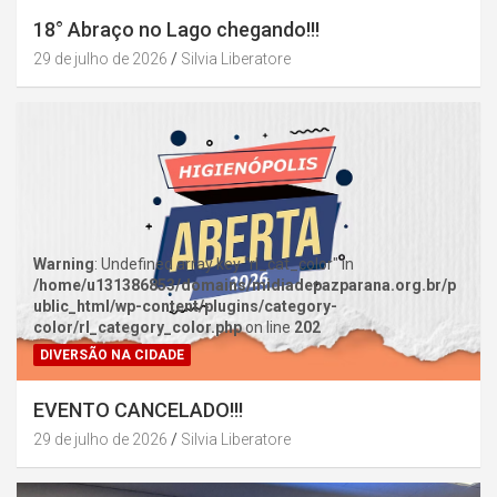
18° Abraço no Lago chegando!!!
29 de julho de 2026
Silvia Liberatore
Warning
: Undefined array key "rl_cat_color" in
/home/u131386853/domains/midiadepazparana.org.br/p
ublic_html/wp-content/plugins/category-
color/rl_category_color.php
on line
202
DIVERSÃO NA CIDADE
EVENTO CANCELADO!!!
29 de julho de 2026
Silvia Liberatore