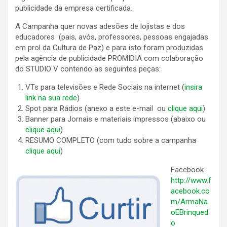
publicidade da empresa certificada.
A Campanha quer novas adesões de lojistas e dos
educadores (pais, avós, professores, pessoas engajadas
em prol da Cultura de Paz) e para isto foram produzidas
pela agência de publicidade PROMIDIA com colaboração
do STUDIO V contendo as seguintes peças:
VTs para televisões e Rede Sociais na internet (
insira
link na sua rede
)
Spot para Rádios (anexo a este e-mail ou
clique aqui
)
Banner para Jornais e materiais impressos (abaixo ou
clique aqui
)
RESUMO COMPLETO (com tudo sobre a campanha
clique aqui
)
Facebook
http://www.f
acebook.co
m/ArmaNa
oEBrinqued
o