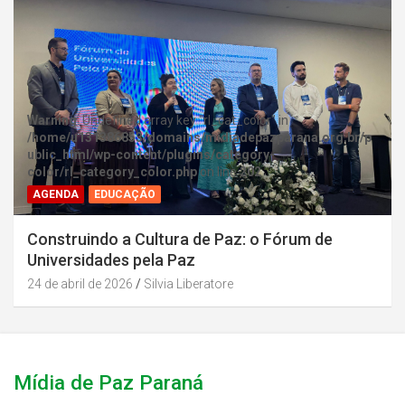
Warning
: Undefined array key "rl_cat_color" in
/home/u131386853/domains/midiadepazparana.org.br/p
ublic_html/wp-content/plugins/category-
color/rl_category_color.php
on line
202
AGENDA
EDUCAÇÃO
Construindo a Cultura de Paz: o Fórum de
Universidades pela Paz
24 de abril de 2026
Silvia Liberatore
Mídia de Paz Paraná