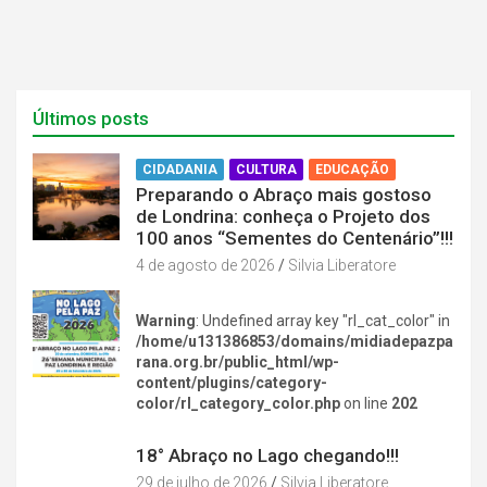
Últimos posts
CIDADANIA
CULTURA
EDUCAÇÃO
Preparando o Abraço mais gostoso
de Londrina: conheça o Projeto dos
100 anos “Sementes do Centenário”!!!
4 de agosto de 2026
Silvia Liberatore
Warning
: Undefined array key "rl_cat_color" in
/home/u131386853/domains/midiadepazpa
rana.org.br/public_html/wp-
content/plugins/category-
color/rl_category_color.php
on line
202
DIVERSÃO NA CIDADE
18° Abraço no Lago chegando!!!
29 de julho de 2026
Silvia Liberatore