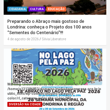
CIDADANIA
CULTURA
EDUCAÇÃO
Preparando o Abraço mais gostoso de
Londrina: conheça o Projeto dos 100 anos
“Sementes do Centenário”!!!
4 de agosto de 2026
Silvia Liberatore
Warning
: Undefined array key "rl_cat_color" in
/home/u131386853/domains/midiadepazparana.org.br/p
ublic_html/wp-content/plugins/category-
color/rl_category_color.php
on line
202
DIVERSÃO NA CIDADE