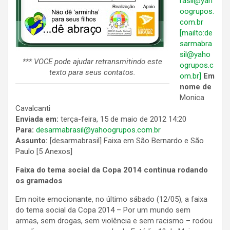
rasil@yah
oogrupos.
com.br
[mailto:de
sarmabra
sil@yaho
*** VOCE pode ajudar retransmitindo este
ogrupos.c
texto para seus contatos.
om.br]
Em
nome de
Monica
Cavalcanti
Enviada em:
terça-feira, 15 de maio de 2012 14:20
Para:
desarmabrasil@yahoogrupos.com.br
Assunto:
[desarmabrasil] Faixa em São Bernardo e São
Paulo [5 Anexos]
Faixa do tema social da Copa 2014 continua rodando
os gramados
Em noite emocionante, no último sábado (12/05), a faixa
do tema social da Copa 2014 – Por um mundo sem
armas, sem drogas, sem violência e sem racismo – rodou