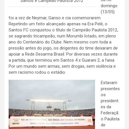
Santos é Campeão Paulista 2012
domingo
(13/05)
foi a vez de Neymar, Ganso e cia comemorarem.
Repetindo um feito alcançado apenas na Era Pelé, o
Santos FC conquistou o título de Campeão Paulista 2012,
se sagrando tricampeão, num Morumbi lotado, em pleno
ano do Centenário do Clube. Nem mesmo com toda a
pressão antes do jogo, os dirigentes do time deixaram de
apoiar a Rede Desarma Brasil. Por diversas vezes durante
a partida, que terminou em Santos 4 x Guarani 2, a faixa
Por um mundo sem armas, sem drogas, sem violência e
sem racismo rodou o estádio.
Estavam
presentes
os
president
es da
Federaçã
o Paulista
de