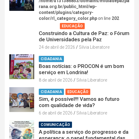
/home/u131386853/domains/midiadepazpa
rana.org.br/public_html/wp-
content/plugins/category-
color/rl_category_color.php
on line
202
AGENDA
EDUCAÇÃO
Construindo a Cultura de Paz: o Fórum
de Universidades pela Paz
24 de abril de 2026
Silvia Liberatore
CIDADANIA
Boas notícias: o PROCON é um bom
serviço em Londrina!
8 de abril de 2026
Silvia Liberatore
CIDADANIA
EDUCAÇÃO
Sim, é possível!!! Vamos ao futuro
com qualidade de vida?
6 de abril de 2026
Silvia Liberatore
COMUNICAÇÃO
A política a serviço do progresso e da
esperança: o papel fundamental das