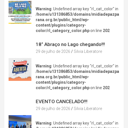
Warning
: Undefined array key "rl_cat_color" in
/home/u131386853/domains/midiadepazpa
rana.org.br/public_html/wp-
content/plugins/category-
color/rl_category_color.php
on line
202
DIVERSÃO NA CIDADE
18° Abraço no Lago chegando!!!
29 de julho de 2026
Silvia Liberatore
Warning
: Undefined array key "rl_cat_color" in
/home/u131386853/domains/midiadepazpa
rana.org.br/public_html/wp-
content/plugins/category-
color/rl_category_color.php
on line
202
DIVERSÃO NA CIDADE
EVENTO CANCELADO!!!
29 de julho de 2026
Silvia Liberatore
Warning
: Undefined array key "rl_cat_color" in