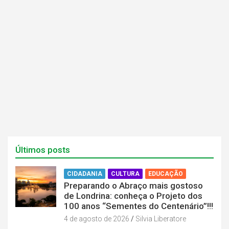
v
v
a
a
j
j
a
a
n
n
e
e
l
l
a
a
)
)
Últimos posts
CIDADANIA
CULTURA
EDUCAÇÃO
Preparando o Abraço mais gostoso
de Londrina: conheça o Projeto dos
100 anos “Sementes do Centenário”!!!
4 de agosto de 2026
Silvia Liberatore