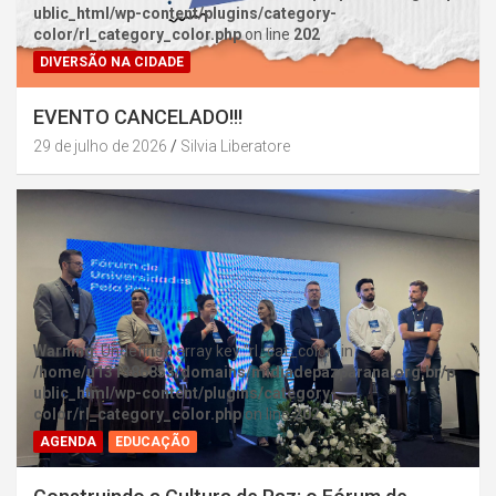
ublic_html/wp-content/plugins/category-
color/rl_category_color.php
on line
202
DIVERSÃO NA CIDADE
EVENTO CANCELADO!!!
29 de julho de 2026
Silvia Liberatore
Warning
: Undefined array key "rl_cat_color" in
/home/u131386853/domains/midiadepazparana.org.br/p
ublic_html/wp-content/plugins/category-
color/rl_category_color.php
on line
202
AGENDA
EDUCAÇÃO