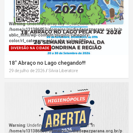
Warning
: Undefined array key "rl_cat_color" in
/home/u131386853/domains/midiadepazparana.org.br/p
ublic_html/wp-content/plugins/category-
color/rl_category_color.php
on line
202
DIVERSÃO NA CIDADE
18° Abraço no Lago chegando!!!
29 de julho de 2026
Silvia Liberatore
Warning
: Undefined array key "rl_cat_color" in
/home/u131386853/domains/midiadepazparana.org.br/p