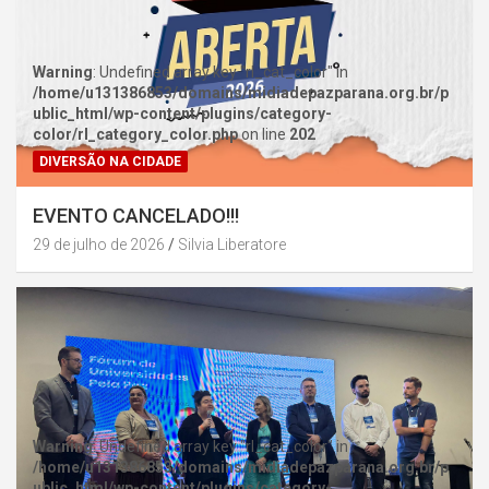
Warning
: Undefined array key "rl_cat_color" in
/home/u131386853/domains/midiadepazparana.org.br/p
ublic_html/wp-content/plugins/category-
color/rl_category_color.php
on line
202
DIVERSÃO NA CIDADE
EVENTO CANCELADO!!!
29 de julho de 2026
Silvia Liberatore
Warning
: Undefined array key "rl_cat_color" in
/home/u131386853/domains/midiadepazparana.org.br/p
ublic_html/wp-content/plugins/category-