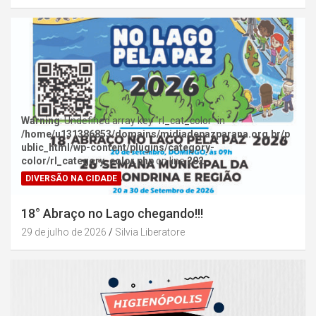
Warning
: Undefined array key "rl_cat_color" in
/home/u131386853/domains/midiadepazparana.org.br/p
ublic_html/wp-content/plugins/category-
color/rl_category_color.php
on line
202
DIVERSÃO NA CIDADE
18° Abraço no Lago chegando!!!
29 de julho de 2026
Silvia Liberatore