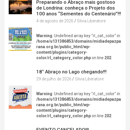
Preparando o Abraço mais gostoso
de Londrina: conheça o Projeto dos
100 anos “Sementes do Centenário”!!!
4 de agosto de 2026
Silvia Liberatore
Warning
: Undefined array key "rl_cat_color" in
/home/u131386853/domains/midiadepazpa
rana.org.br/public_html/wp-
content/plugins/category-
color/rl_category_color.php
on line
202
DIVERSÃO NA CIDADE
18° Abraço no Lago chegando!!!
29 de julho de 2026
Silvia Liberatore
Warning
: Undefined array key "rl_cat_color" in
/home/u131386853/domains/midiadepazpa
rana.org.br/public_html/wp-
content/plugins/category-
color/rl_category_color.php
on line
202
DIVERSÃO NA CIDADE
EVENTO CANCELADO!!!