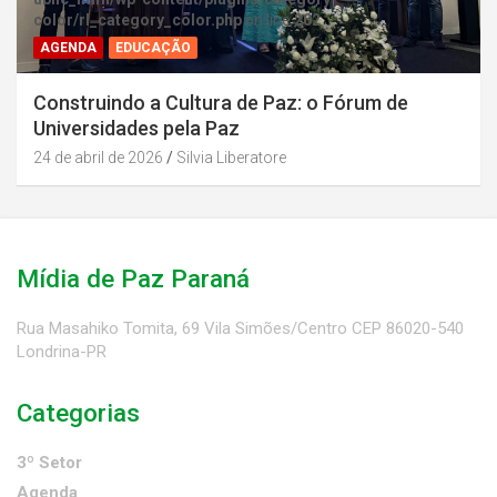
color/rl_category_color.php
on line
202
AGENDA
EDUCAÇÃO
Construindo a Cultura de Paz: o Fórum de
Universidades pela Paz
24 de abril de 2026
Silvia Liberatore
Mídia de Paz Paraná
Rua Masahiko Tomita, 69 Vila Simões/Centro CEP 86020-540
Londrina-PR
Categorias
3º Setor
Agenda