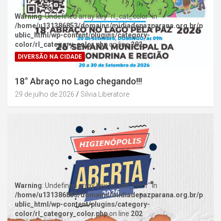
Warning
: Undefined array key "rl_cat_color" in
/home/u131386853/domains/midiadepazparana.org.br/p
ublic_html/wp-content/plugins/category-
color/rl_category_color.php
on line
202
DIVERSÃO NA CIDADE
18° Abraço no Lago chegando!!!
29 de julho de 2026
Silvia Liberatore
Warning
: Undefined array key "rl_cat_color" in
/home/u131386853/domains/midiadepazparana.org.br/p
ublic_html/wp-content/plugins/category-
color/rl_category_color.php
on line
202