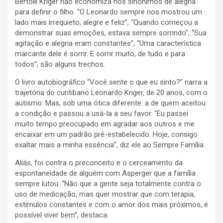
Bertolli Kriger não economiza nos sinônimos de alegria
para definir o filho. “O Leonardo sempre nos mostrou um
lado mais irrequieto, alegre e feliz”, “Quando começou a
demonstrar suas emoções, estava sempre sorrindo”, “Sua
agitação e alegria eram constantes”, “Uma característica
marcante dele é sorrir. E sorrir muito, de tudo e para
todos”, são alguns trechos.
O livro autobiográfico “Você sente o que eu sinto?” narra a
trajetória do curitibano Leonardo Kriger, de 20 anos, com o
autismo. Mas, sob uma ótica diferente: a de quem aceitou
a condição e passou a usá-la a seu favor. “Eu passei
muito tempo preocupado em agradar aos outros e me
encaixar em um padrão pré-estabelecido. Hoje, consigo
exaltar mais a minha essência”, diz ele ao Sempre Família.
Aliás, foi contra o preconceito e o cerceamento da
espontaneidade de alguém com Asperger que a família
sempre lutou. “Não que a gente seja totalmente contra o
uso de medicação, mas quer mostrar que com terapia,
estímulos constantes e com o amor dos mais próximos, é
possível viver bem”, destaca.