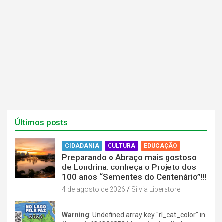
n
n
e
e
l
l
a
a
)
)
Últimos posts
CIDADANIA
CULTURA
EDUCAÇÃO
Preparando o Abraço mais gostoso
de Londrina: conheça o Projeto dos
100 anos “Sementes do Centenário”!!!
4 de agosto de 2026
Silvia Liberatore
Warning
: Undefined array key "rl_cat_color" in