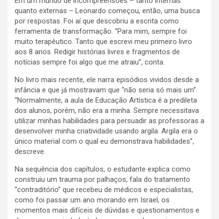
Em um mundo de incompreensões – tanto internas
quanto externas – Leonardo começou, então, uma busca
por respostas. Foi aí que descobriu a escrita como
ferramenta de transformação. “Para mim, sempre foi
muito terapêutico. Tanto que escrevi meu primeiro livro
aos 8 anos. Redigir histórias livres e fragmentos de
notícias sempre foi algo que me atraiu”, conta.
No livro mais recente, ele narra episódios vividos desde a
infância e que já mostravam que “não seria só mais um”.
“Normalmente, a aula de Educação Artística é a predileta
dos alunos, porém, não era a minha. Sempre necessitava
utilizar minhas habilidades para persuadir as professoras a
desenvolver minha criatividade usando argila. Argila era o
único material com o qual eu demonstrava habilidades”,
descreve.
Na sequência dos capítulos, o estudante explica como
construiu um trauma por palhaços, fala do tratamento
“contraditório” que recebeu de médicos e especialistas,
como foi passar um ano morando em Israel, os
momentos mais difíceis de dúvidas e questionamentos e