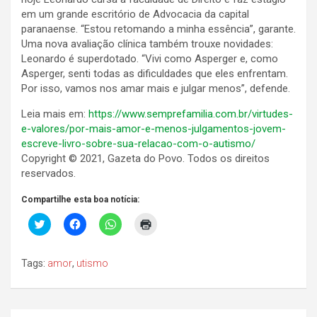
em um grande escritório de Advocacia da capital
paranaense. “Estou retomando a minha essência”, garante.
Uma nova avaliação clínica também trouxe novidades:
Leonardo é superdotado. “Vivi como Asperger e, como
Asperger, senti todas as dificuldades que eles enfrentam.
Por isso, vamos nos amar mais e julgar menos”, defende.
Leia mais em:
https://www.semprefamilia.com.br/virtudes-
e-valores/por-mais-amor-e-menos-julgamentos-jovem-
escreve-livro-sobre-sua-relacao-com-o-autismo/
Copyright © 2021, Gazeta do Povo. Todos os direitos
reservados.
Compartilhe esta boa notícia:
C
C
C
C
l
l
l
l
i
i
i
i
c
q
q
q
k
u
u
u
Tags:
amor
,
utismo
t
e
e
e
o
p
p
p
s
a
a
a
h
r
r
r
a
a
a
a
r
c
c
i