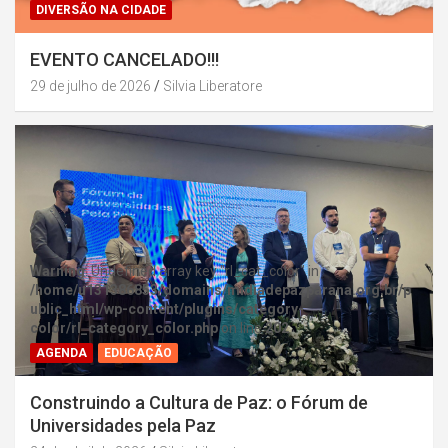
DIVERSÃO NA CIDADE
EVENTO CANCELADO!!!
29 de julho de 2026
Silvia Liberatore
Warning
: Undefined array key "rl_cat_color" in
/home/u131386853/domains/midiadepazparana.org.br/p
ublic_html/wp-content/plugins/category-
color/rl_category_color.php
on line
202
AGENDA
EDUCAÇÃO
Construindo a Cultura de Paz: o Fórum de
Universidades pela Paz