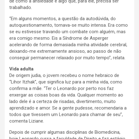
de como a ansiedade é algo que, para ele, precisa ser
trabalhado.
“Em alguns momentos, a questão da autodúvida, do
autoquestionamento, tornava-se muito intensa. Era como
se eu estivesse travando um combate com alguém, mas
era comigo mesmo. Eis a Síndrome de Asperger
acelerando de forma demasiada minha atividade cerebral,
deixando-me extremamente ansioso, ao passo de não
conseguir permanecer relaxado por muito tempo”, relata.
Vida adulta
De origem judia, o jovem recebeu o nome hebraico de
“Lihor Itzhak”, que significa luz para a minha vida, como
confirma a mãe. “Ter o Leonardo por perto nos faz
enxergar as coisas boas da vida. Qualquer momento ao
lado dele é a certeza de risadas, divertimento, muito
aprendizado e amor. Se a gente pudesse, recomendaria a
todos que tivessem um Leonardo para chamar de seu”,
comenta Liziane.
Depois de cumprir algumas disciplinas de Biomedicina,
hoje Leonardo cursa a faculdade de Direito e faz estágio