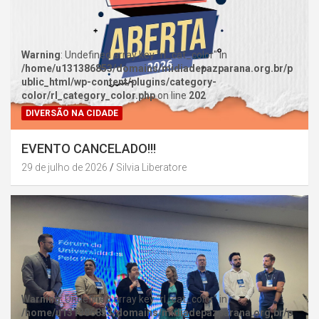
Warning
: Undefined array key "rl_cat_color" in
/home/u131386853/domains/midiadepazparana.org.br/p
ublic_html/wp-content/plugins/category-
color/rl_category_color.php
on line
202
DIVERSÃO NA CIDADE
EVENTO CANCELADO!!!
29 de julho de 2026
Silvia Liberatore
Warning
: Undefined array key "rl_cat_color" in
/home/u131386853/domains/midiadepazparana.org.br/p