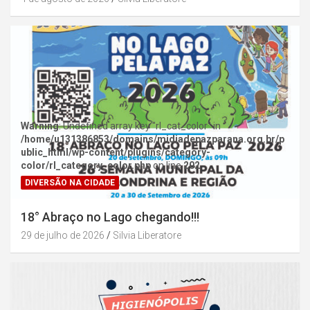
Warning
: Undefined array key "rl_cat_color" in
/home/u131386853/domains/midiadepazparana.org.br/p
ublic_html/wp-content/plugins/category-
color/rl_category_color.php
on line
202
DIVERSÃO NA CIDADE
18° Abraço no Lago chegando!!!
29 de julho de 2026
Silvia Liberatore