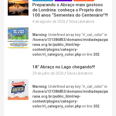
Preparando o Abraço mais gostoso
de Londrina: conheça o Projeto dos
100 anos “Sementes do Centenário”!!!
4 de agosto de 2026
Silvia Liberatore
Warning
: Undefined array key "rl_cat_color" in
/home/u131386853/domains/midiadepazpa
rana.org.br/public_html/wp-
content/plugins/category-
color/rl_category_color.php
on line
202
DIVERSÃO NA CIDADE
18° Abraço no Lago chegando!!!
29 de julho de 2026
Silvia Liberatore
Warning
: Undefined array key "rl_cat_color" in
/home/u131386853/domains/midiadepazpa
rana.org.br/public_html/wp-
content/plugins/category-
color/rl_category_color.php
on line
202
DIVERSÃO NA CIDADE