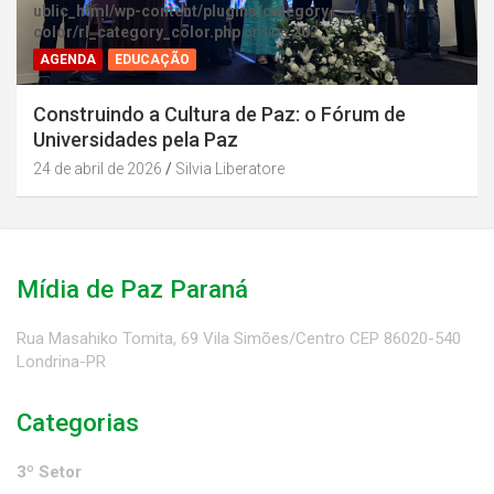
ublic_html/wp-content/plugins/category-
color/rl_category_color.php
on line
202
AGENDA
EDUCAÇÃO
Construindo a Cultura de Paz: o Fórum de
Universidades pela Paz
24 de abril de 2026
Silvia Liberatore
Mídia de Paz Paraná
Rua Masahiko Tomita, 69 Vila Simões/Centro CEP 86020-540
Londrina-PR
Categorias
3º Setor