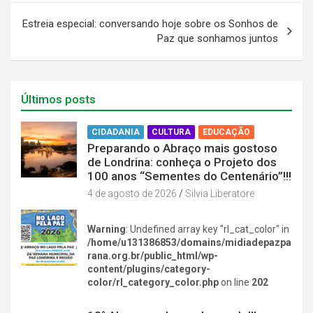
i
t
t
i
t
i
i
r
t
l
l
(
Estreia especial: conversando hoje sobre os Sonhos de
e
h
h
a
Paz que sonhamos juntos
r
a
a
b
(
r
r
r
a
n
n
e
b
o
o
e
r
F
W
m
e
a
h
n
e
c
a
o
Últimos posts
m
e
t
v
n
b
s
a
o
o
A
j
v
o
p
a
CIDADANIA
CULTURA
EDUCAÇÃO
a
k
p
n
Preparando o Abraço mais gostoso
j
(
(
e
a
a
a
l
de Londrina: conheça o Projeto dos
n
b
b
a
100 anos “Sementes do Centenário”!!!
e
r
r
)
l
e
e
4 de agosto de 2026
Silvia Liberatore
a
e
e
)
m
m
n
n
o
o
Warning
: Undefined array key "rl_cat_color" in
v
v
a
a
/home/u131386853/domains/midiadepazpa
j
j
rana.org.br/public_html/wp-
a
a
n
n
content/plugins/category-
e
e
color/rl_category_color.php
on line
202
l
l
a
a
DIVERSÃO NA CIDADE
)
)