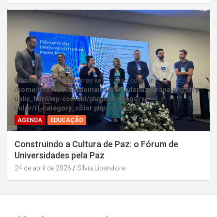
Warning
: Undefined array key "rl_cat_color" in
/home/u131386853/domains/midiadepazparana.org.br/p
ublic_html/wp-content/plugins/category-
color/rl_category_color.php
on line
202
AGENDA
EDUCAÇÃO
Construindo a Cultura de Paz: o Fórum de
Universidades pela Paz
24 de abril de 2026
Silvia Liberatore