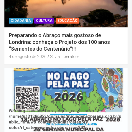
CIDADANIA
CULTURA
EDUCAÇÃO
Preparando o Abraço mais gostoso de
Londrina: conheça o Projeto dos 100 anos
“Sementes do Centenário”!!!
4 de agosto de 2026
Silvia Liberatore
Warning
: Undefined array key "rl_cat_color" in
/home/u131386853/domains/midiadepazparana.org.br/p
ublic_html/wp-content/plugins/category-
color/rl_category_color.php
on line
202