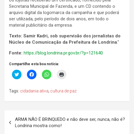
Secretaria Municipal de Fazenda, e um CD contendo o
arquivo digital da logomarca da campanha e que poderá
ser utilizada, pelo período de dois anos, em todo o
material publicitário da empresa.
Texto: Samir Kadri, sob supervisão dos jornalistas do
Núcleo de Comunicação da Prefeitura de Londrina
.”
Fonte:
https://blog.londrina.pr.gov.br/?p=121640
Compartilhe esta boa notícia:
C
C
C
C
l
l
l
l
i
i
i
i
c
q
q
q
k
u
u
u
Tags:
cidadania ativa
,
cultura de paz
t
e
e
e
o
p
p
p
s
a
a
a
h
r
r
r
a
a
a
a
r
c
c
i
Navegação
e
o
o
m
ARMA NÃO É BRINQUEDO e não deve ser, nunca, não é?
o
m
m
p
de
n
p
p
r
Londrina mostra como!
T
a
a
i
w
r
r
m
Post