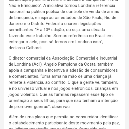
Não é Brinquedo”. A iniciativa tornou Londrina referência
nacional na política pública de controle de venda de armas
de brinquedo, e inspirou os estados de São Paulo, Rio de
Janeiro e o Distrito Federal a criarem legislações
semelhantes. “É a 10ª edição, ou seja, uma década
fazendo esse trabalho. Somos referência no Brasil em
entregar o selo, pois só temos em Londrina isso”,
declarou Galhardi.
O diretor comercial da Associação Comercial e Industrial
de Londrina (Acil), Angelo Pamplona da Costa, também
apoia a campanha e incentiva a adesão de consumidores
e comerciantes. “Uma arma na mão de uma criança já
remete à violência, ao conflito. O que a gente vê, também,
é no universo virtual e nos jogos eletrônicos, crianças em
jogos violentos. Que as famílias repassem esse tipo de
orientação a seus filhos, para que não tenham a intenção
de promover guerras”, observou.
Além de uma placa que permite ao consumidor identificar
o estabelecimento participante deste movimento pela paz,
os lojistas receberão um certificado, fornecido pela