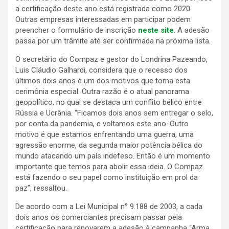
a certificação deste ano está registrada como 2020.
Outras empresas interessadas em participar podem
preencher o formulário de inscrição
neste site
. A adesão
passa por um trâmite até ser confirmada na próxima lista.
O secretário do Compaz e gestor do Londrina Pazeando,
Luis Cláudio Galhardi, considera que o recesso dos
últimos dois anos é um dos motivos que torna esta
cerimônia especial. Outra razão é o atual panorama
geopolítico, no qual se destaca um conflito bélico entre
Rússia e Ucrânia. “Ficamos dois anos sem entregar o selo,
por conta da pandemia, e voltamos este ano. Outro
motivo é que estamos enfrentando uma guerra, uma
agressão enorme, da segunda maior potência bélica do
mundo atacando um país indefeso. Então é um momento
importante que temos para abolir essa ideia. O Compaz
está fazendo o seu papel como instituição em prol da
paz”, ressaltou.
De acordo com a Lei Municipal n° 9.188 de 2003, a cada
dois anos os comerciantes precisam passar pela
certificação para renovarem a adesão à campanha “Arma