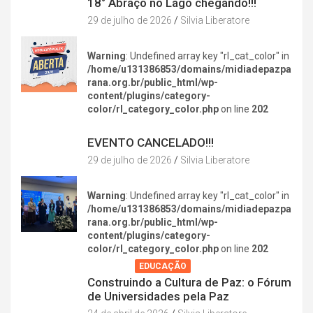
18° Abraço no Lago chegando!!!
29 de julho de 2026
Silvia Liberatore
Warning
: Undefined array key "rl_cat_color" in
/home/u131386853/domains/midiadepazpa
rana.org.br/public_html/wp-
content/plugins/category-
color/rl_category_color.php
on line
202
DIVERSÃO NA CIDADE
EVENTO CANCELADO!!!
29 de julho de 2026
Silvia Liberatore
Warning
: Undefined array key "rl_cat_color" in
/home/u131386853/domains/midiadepazpa
rana.org.br/public_html/wp-
content/plugins/category-
color/rl_category_color.php
on line
202
AGENDA
EDUCAÇÃO
Construindo a Cultura de Paz: o Fórum
de Universidades pela Paz