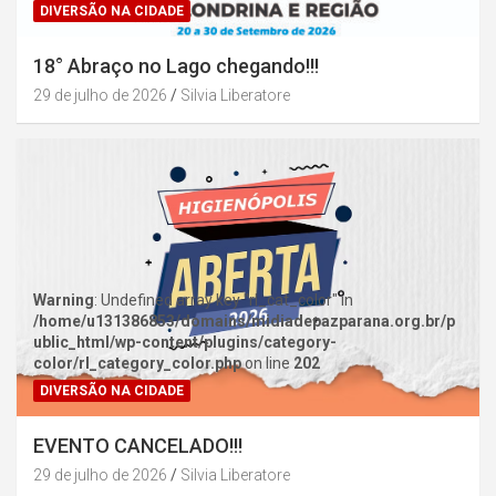
DIVERSÃO NA CIDADE
18° Abraço no Lago chegando!!!
29 de julho de 2026
Silvia Liberatore
Warning
: Undefined array key "rl_cat_color" in
/home/u131386853/domains/midiadepazparana.org.br/p
ublic_html/wp-content/plugins/category-
color/rl_category_color.php
on line
202
DIVERSÃO NA CIDADE
EVENTO CANCELADO!!!
29 de julho de 2026
Silvia Liberatore