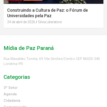
Construindo a Cultura de Paz: o Fórum de
Universidades pela Paz
24 de abril de 2026
Silvia Liberatore
Mídia de Paz Paraná
Rua Masahiko Tomita, 69 Vila Simões/Centro CEP 86020-540
Londrina-PR
Categorias
3º Setor
Agenda
Cidadania
Comunicação