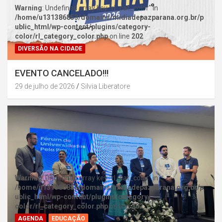
Warning
: Undefined array key "rl_cat_color" in
/home/u131386853/domains/midiadepazparana.org.br/p
ublic_html/wp-content/plugins/category-
color/rl_category_color.php
on line
202
DIVERSÃO NA CIDADE
EVENTO CANCELADO!!!
29 de julho de 2026
Silvia Liberatore
Warning
: Undefined array key "rl_cat_color" in
/home/u131386853/domains/midiadepazparana.org.br/p
ublic_html/wp-content/plugins/category-
color/rl_category_color.php
on line
202
AGENDA
EDUCAÇÃO