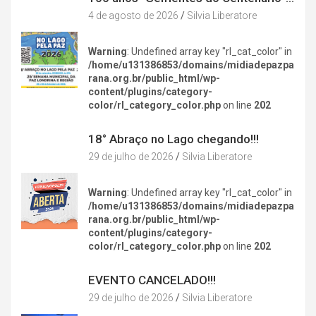
4 de agosto de 2026
Silvia Liberatore
Warning
: Undefined array key "rl_cat_color" in
/home/u131386853/domains/midiadepazpa
rana.org.br/public_html/wp-
content/plugins/category-
color/rl_category_color.php
on line
202
DIVERSÃO NA CIDADE
18° Abraço no Lago chegando!!!
29 de julho de 2026
Silvia Liberatore
Warning
: Undefined array key "rl_cat_color" in
/home/u131386853/domains/midiadepazpa
rana.org.br/public_html/wp-
content/plugins/category-
color/rl_category_color.php
on line
202
DIVERSÃO NA CIDADE
EVENTO CANCELADO!!!
29 de julho de 2026
Silvia Liberatore