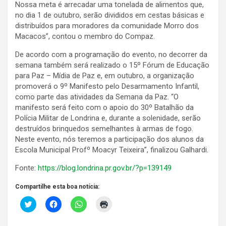
Nossa meta é arrecadar uma tonelada de alimentos que,
no dia 1 de outubro, serão divididos em cestas básicas e
distribuídos para moradores da comunidade Morro dos
Macacos”, contou o membro do Compaz.
De acordo com a programação do evento, no decorrer da
semana também será realizado o 15º Fórum de Educação
para Paz – Mídia de Paz e, em outubro, a organização
promoverá o 9º Manifesto pelo Desarmamento Infantil,
como parte das atividades da Semana da Paz. “O
manifesto será feito com o apoio do 30º Batalhão da
Polícia Militar de Londrina e, durante a solenidade, serão
destruídos brinquedos semelhantes à armas de fogo.
Neste evento, nós teremos a participação dos alunos da
Escola Municipal Profº Moacyr Teixeira”, finalizou Galhardi.
Fonte:
https://blog.londrina.pr.gov.br/?p=139149
Compartilhe esta boa notícia:
C
C
C
C
l
l
l
l
i
i
i
i
c
q
q
q