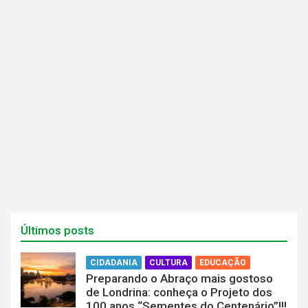
n
n
o
o
v
v
a
a
j
j
a
a
n
n
e
e
l
l
a
a
)
)
Últimos posts
CIDADANIA
CULTURA
EDUCAÇÃO
Preparando o Abraço mais gostoso
de Londrina: conheça o Projeto dos
100 anos “Sementes do Centenário”!!!