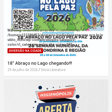
Warning
: Undefined array key "rl_cat_color" in
/home/u131386853/domains/midiadepazparana.org.br/p
ublic_html/wp-content/plugins/category-
color/rl_category_color.php
on line
202
DIVERSÃO NA CIDADE
18° Abraço no Lago chegando!!!
29 de julho de 2026
Silvia Liberatore