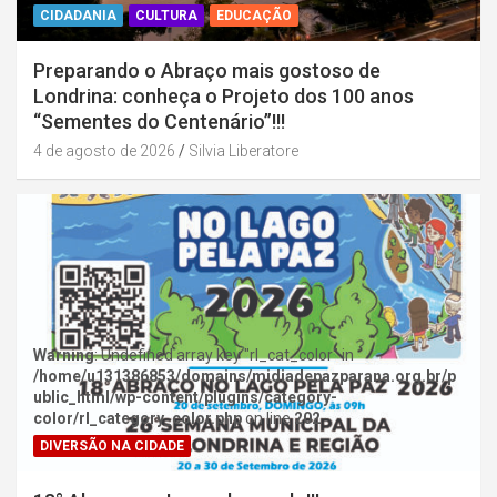
CIDADANIA
CULTURA
EDUCAÇÃO
Preparando o Abraço mais gostoso de
Londrina: conheça o Projeto dos 100 anos
“Sementes do Centenário”!!!
4 de agosto de 2026
Silvia Liberatore
Warning
: Undefined array key "rl_cat_color" in
/home/u131386853/domains/midiadepazparana.org.br/p
ublic_html/wp-content/plugins/category-
color/rl_category_color.php
on line
202
DIVERSÃO NA CIDADE