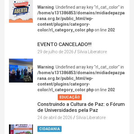
Warning
: Undefined array key "rl_cat_color" in
/home/u131386853/domains/midiadepazpa
rana.org.br/public_html/wp-
content/plugins/category-
color/rl_category_color.php
on line
202
DIVERSÃO NA CIDADE
EVENTO CANCELADO!!!
29 de julho de 2026
Silvia Liberatore
Warning
: Undefined array key "rl_cat_color" in
/home/u131386853/domains/midiadepazpa
rana.org.br/public_html/wp-
content/plugins/category-
color/rl_category_color.php
on line
202
AGENDA
EDUCAÇÃO
Construindo a Cultura de Paz: o Fórum
de Universidades pela Paz
24 de abril de 2026
Silvia Liberatore
CIDADANIA