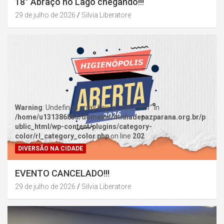
18° Abraço no Lago chegando!!!
29 de julho de 2026
Silvia Liberatore
Warning
: Undefined array key "rl_cat_color" in
/home/u131386853/domains/midiadepazparana.org.br/p
ublic_html/wp-content/plugins/category-
color/rl_category_color.php
on line
202
DIVERSÃO NA CIDADE
EVENTO CANCELADO!!!
29 de julho de 2026
Silvia Liberatore