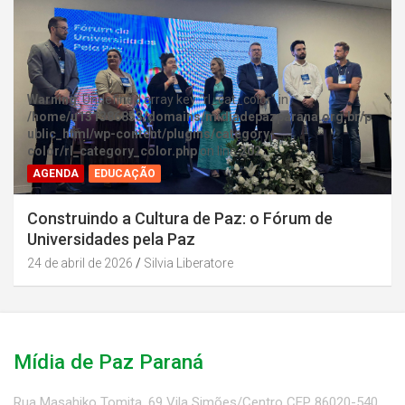
Warning
: Undefined array key "rl_cat_color" in
/home/u131386853/domains/midiadepazparana.org.br/p
ublic_html/wp-content/plugins/category-
color/rl_category_color.php
on line
202
AGENDA
EDUCAÇÃO
Construindo a Cultura de Paz: o Fórum de
Universidades pela Paz
24 de abril de 2026
Silvia Liberatore
Mídia de Paz Paraná
Rua Masahiko Tomita, 69 Vila Simões/Centro CEP 86020-540