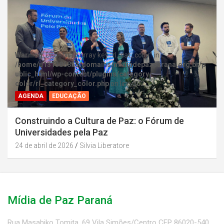
Warning
: Undefined array key "rl_cat_color" in
/home/u131386853/domains/midiadepazparana.org.br/p
ublic_html/wp-content/plugins/category-
color/rl_category_color.php
on line
202
AGENDA
EDUCAÇÃO
Construindo a Cultura de Paz: o Fórum de
Universidades pela Paz
24 de abril de 2026
Silvia Liberatore
Mídia de Paz Paraná
Rua Masahiko Tomita, 69 Vila Simões/Centro CEP 86020-540