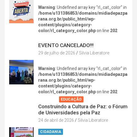
Warning
: Undefined array key "rl_cat_color" in
/home/u131386853/domains/midiadepazpa
rana.org.br/public_html/wp-
content/plugins/category-
color/rl_category_color.php
on line
202
DIVERSÃO NA CIDADE
EVENTO CANCELADO!!!
29 de julho de 2026
Silvia Liberatore
Warning
: Undefined array key "rl_cat_color" in
/home/u131386853/domains/midiadepazpa
rana.org.br/public_html/wp-
content/plugins/category-
color/rl_category_color.php
on line
202
AGENDA
EDUCAÇÃO
Construindo a Cultura de Paz: o Fórum
de Universidades pela Paz
24 de abril de 2026
Silvia Liberatore
CIDADANIA