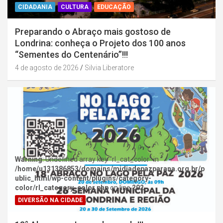
CIDADANIA
CULTURA
EDUCAÇÃO
Preparando o Abraço mais gostoso de
Londrina: conheça o Projeto dos 100 anos
“Sementes do Centenário”!!!
4 de agosto de 2026
Silvia Liberatore
Warning
: Undefined array key "rl_cat_color" in
/home/u131386853/domains/midiadepazparana.org.br/p
ublic_html/wp-content/plugins/category-
color/rl_category_color.php
on line
202
DIVERSÃO NA CIDADE