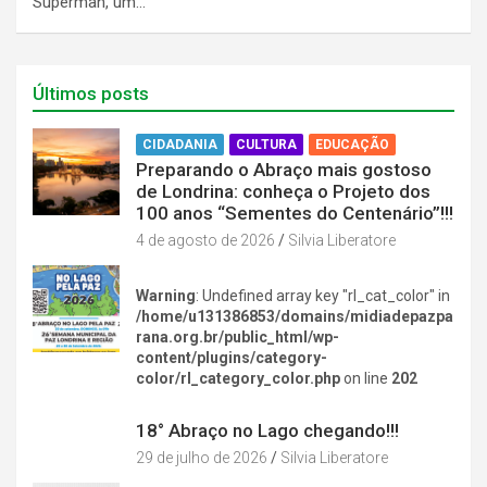
Superman, um…
Últimos posts
CIDADANIA
CULTURA
EDUCAÇÃO
Preparando o Abraço mais gostoso
de Londrina: conheça o Projeto dos
100 anos “Sementes do Centenário”!!!
4 de agosto de 2026
Silvia Liberatore
Warning
: Undefined array key "rl_cat_color" in
/home/u131386853/domains/midiadepazpa
rana.org.br/public_html/wp-
content/plugins/category-
color/rl_category_color.php
on line
202
DIVERSÃO NA CIDADE
18° Abraço no Lago chegando!!!
29 de julho de 2026
Silvia Liberatore