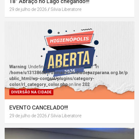
18° Abraço no Lago chegando!!!
29 de julho de 2026
Silvia Liberatore
Warning
: Undefined array key "rl_cat_color" in
/home/u131386853/domains/midiadepazparana.org.br/p
ublic_html/wp-content/plugins/category-
color/rl_category_color.php
on line
202
DIVERSÃO NA CIDADE
EVENTO CANCELADO!!!
29 de julho de 2026
Silvia Liberatore