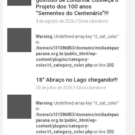
Projeto dos 100 anos
“Sementes do Centenário”!!!
4 de agosto de 2026
Silvia Liberatore
Warning
: Undefined array key "rl_cat_color"
in
/home/u131386853/domains/midiadepaz
parana.org.br/public_html/wp-
content/plugins/category-
color/rl_category_color.php
on line
202
DIVERSÃO NA CIDADE
18° Abraço no Lago chegando!!!
29 de julho de 2026
Silvia Liberatore
Warning
: Undefined array key "rl_cat_color"
in
/home/u131386853/domains/midiadepaz
parana.org.br/public_html/wp-
content/plugins/category-
color/rl_category_color.php
on line
202