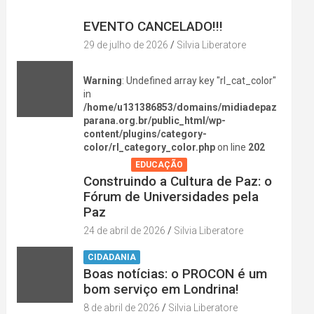
DIVERSÃO NA CIDADE
EVENTO CANCELADO!!!
29 de julho de 2026
Silvia Liberatore
Warning
: Undefined array key "rl_cat_color"
in
/home/u131386853/domains/midiadepaz
parana.org.br/public_html/wp-
content/plugins/category-
color/rl_category_color.php
on line
202
AGENDA
EDUCAÇÃO
Construindo a Cultura de Paz: o
Fórum de Universidades pela
Paz
24 de abril de 2026
Silvia Liberatore
CIDADANIA
Boas notícias: o PROCON é um
bom serviço em Londrina!
8 de abril de 2026
Silvia Liberatore