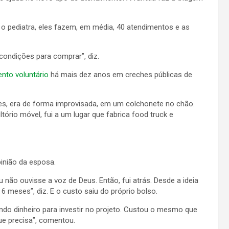
o o pediatra, eles fazem, em média, 40 atendimentos e as
condições para comprar”, diz.
nto voluntário
há mais dez anos em creches públicas de
es, era de forma improvisada, em um colchonete no chão.
ltório móvel, fui a um lugar que fabrica food truck e
pinião da esposa.
u não ouvisse a voz de Deus. Então, fui atrás. Desde a ideia
6 meses”, diz. E o custo saiu do próprio bolso.
ando dinheiro para investir no projeto. Custou o mesmo que
ue precisa”, comentou.