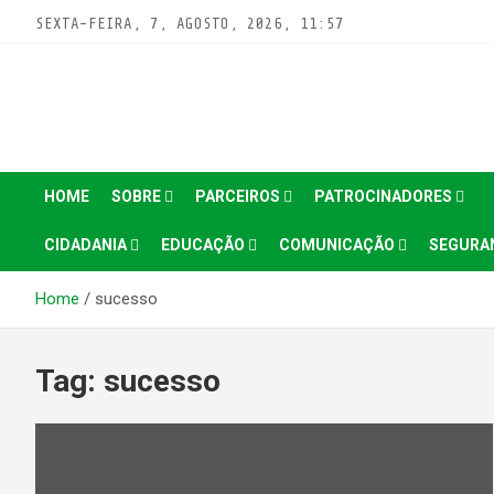
Pular
SEXTA-FEIRA, 7, AGOSTO, 2026, 11:57
para
conteúdo
HOME
SOBRE
PARCEIROS
PATROCINADORES
CIDADANIA
EDUCAÇÃO
COMUNICAÇÃO
SEGURA
Home
sucesso
Tag:
sucesso