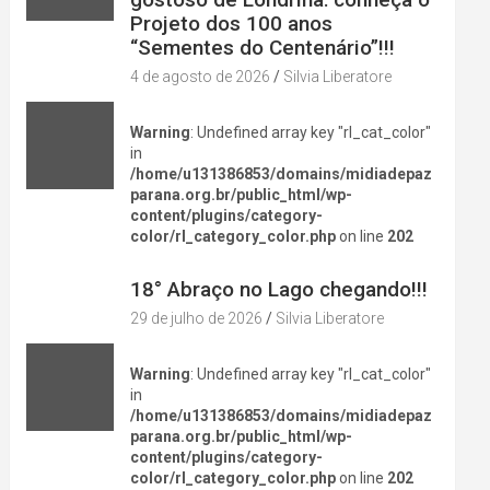
Projeto dos 100 anos
“Sementes do Centenário”!!!
4 de agosto de 2026
Silvia Liberatore
Warning
: Undefined array key "rl_cat_color"
in
/home/u131386853/domains/midiadepaz
parana.org.br/public_html/wp-
content/plugins/category-
color/rl_category_color.php
on line
202
DIVERSÃO NA CIDADE
18° Abraço no Lago chegando!!!
29 de julho de 2026
Silvia Liberatore
Warning
: Undefined array key "rl_cat_color"
in
/home/u131386853/domains/midiadepaz
parana.org.br/public_html/wp-
content/plugins/category-
color/rl_category_color.php
on line
202