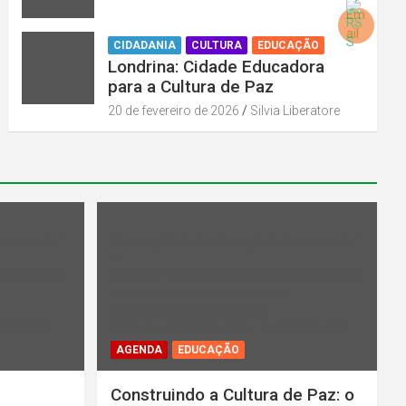
CIDADANIA
CULTURA
EDUCAÇÃO
Londrina: Cidade Educadora
para a Cultura de Paz
20 de fevereiro de 2026
Silvia Liberatore
l_cat_color"
Warning
: Undefined array key "rl_cat_color"
in
midiadepaz
/home/u131386853/domains/midiadepaz
-
parana.org.br/public_html/wp-
content/plugins/category-
 line
202
color/rl_category_color.php
on line
202
AGENDA
EDUCAÇÃO
Construindo a Cultura de Paz: o