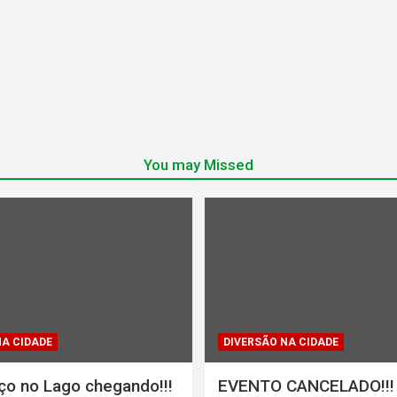
You may Missed
ndefined array key "rl_cat_color"
Warning
: Undefined array key "r
in
1386853/domains/midiadepaz
/home/u131386853/domains/
br/public_html/wp-
parana.org.br/public_html/wp
gins/category-
content/plugins/category-
tegory_color.php
on line
202
color/rl_category_color.php
on
NA CIDADE
DIVERSÃO NA CIDADE
ço no Lago chegando!!!
EVENTO CANCELADO!!!