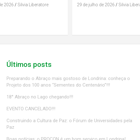
de 2026
Silvia Liberatore
29 de julho de 2026
Silvia Libe
Últimos posts
Preparando o Abraço mais gostoso de Londrina: conheça o
Projeto dos 100 anos “Sementes do Centenário”!!!
18° Abraço no Lago chegando!!!
EVENTO CANCELADO!!!
Construindo a Cultura de Paz: o Fórum de Universidades pela
Paz
Boas notícias: o PROCON é um bom serviço em Londrina!