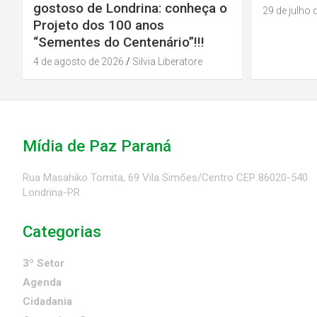
gostoso de Londrina: conheça o
29 de julho 
Projeto dos 100 anos
“Sementes do Centenário”!!!
4 de agosto de 2026
Silvia Liberatore
Mídia de Paz Paraná
Rua Masahiko Tomita, 69 Vila Simões/Centro CEP 86020-540
Londrina-PR
Categorias
3º Setor
Agenda
Cidadania