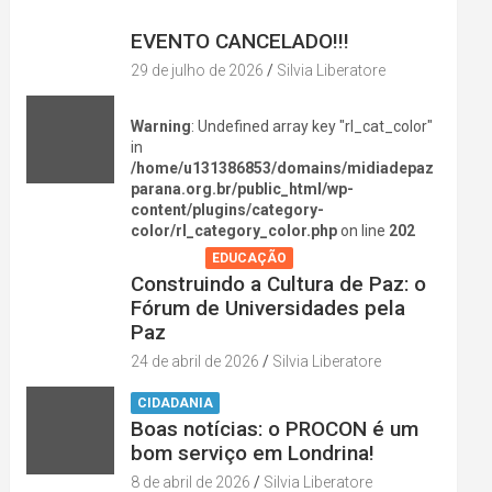
DIVERSÃO NA CIDADE
EVENTO CANCELADO!!!
29 de julho de 2026
Silvia Liberatore
Warning
: Undefined array key "rl_cat_color"
in
/home/u131386853/domains/midiadepaz
parana.org.br/public_html/wp-
content/plugins/category-
color/rl_category_color.php
on line
202
AGENDA
EDUCAÇÃO
Construindo a Cultura de Paz: o
Fórum de Universidades pela
Paz
24 de abril de 2026
Silvia Liberatore
CIDADANIA
Boas notícias: o PROCON é um
bom serviço em Londrina!
8 de abril de 2026
Silvia Liberatore