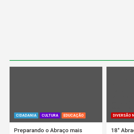
Warning
: U
in
/home/u13
parana.org.
content/plu
color/rl_ca
CIDADANIA
CULTURA
EDUCAÇÃO
DIVERSÃO 
Preparando o Abraço mais
18° Abra