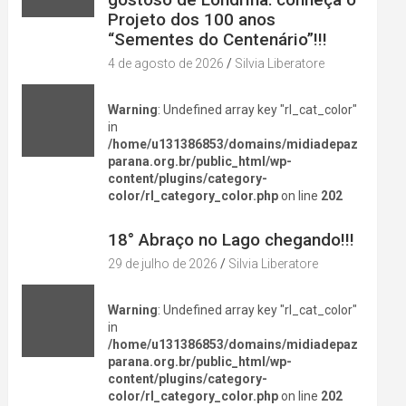
Projeto dos 100 anos
“Sementes do Centenário”!!!
4 de agosto de 2026
Silvia Liberatore
Warning
: Undefined array key "rl_cat_color"
in
/home/u131386853/domains/midiadepaz
parana.org.br/public_html/wp-
content/plugins/category-
color/rl_category_color.php
on line
202
DIVERSÃO NA CIDADE
18° Abraço no Lago chegando!!!
29 de julho de 2026
Silvia Liberatore
Warning
: Undefined array key "rl_cat_color"
in
/home/u131386853/domains/midiadepaz
parana.org.br/public_html/wp-
content/plugins/category-
color/rl_category_color.php
on line
202