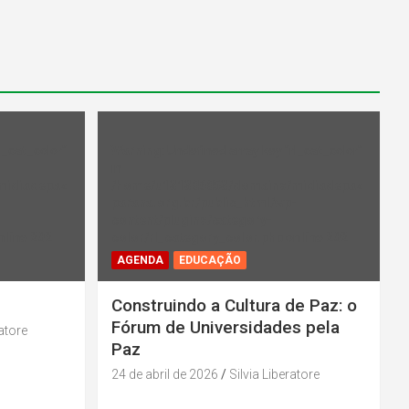
l_cat_color"
Warning
: Undefined array key "rl_cat_color"
in
midiadepaz
/home/u131386853/domains/midiadepaz
-
parana.org.br/public_html/wp-
content/plugins/category-
 line
202
color/rl_category_color.php
on line
202
AGENDA
EDUCAÇÃO
Construindo a Cultura de Paz: o
Fórum de Universidades pela
ratore
Paz
24 de abril de 2026
Silvia Liberatore