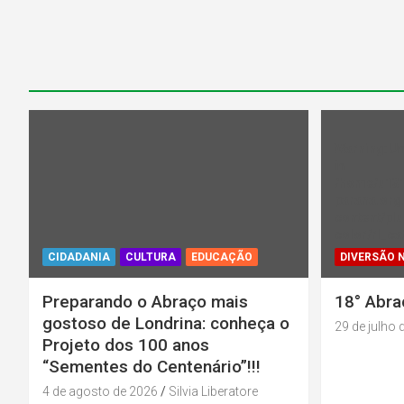
Warning
: U
in
/home/u13
parana.org.
content/plu
color/rl_ca
CIDADANIA
CULTURA
EDUCAÇÃO
DIVERSÃO 
Preparando o Abraço mais
18° Abra
gostoso de Londrina: conheça o
29 de julho 
Projeto dos 100 anos
“Sementes do Centenário”!!!
4 de agosto de 2026
Silvia Liberatore