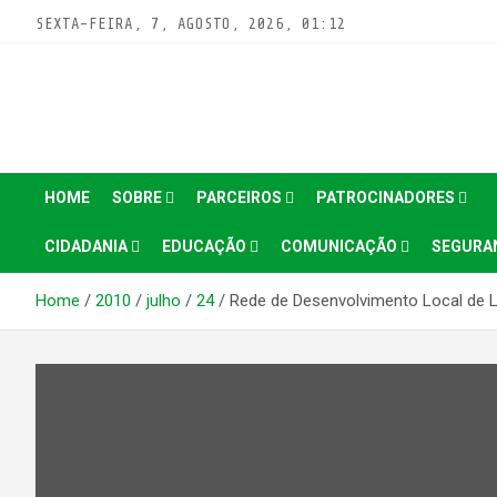
Pular
SEXTA-FEIRA, 7, AGOSTO, 2026, 01:12
para
conteúdo
HOME
SOBRE
PARCEIROS
PATROCINADORES
CIDADANIA
EDUCAÇÃO
COMUNICAÇÃO
SEGURA
Home
2010
julho
24
Rede de Desenvolvimento Local de Lo