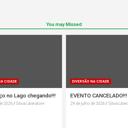
You may Missed
ndefined array key "rl_cat_color"
Warning
: Undefined array key "r
in
1386853/domains/midiadepaz
/home/u131386853/domains/
br/public_html/wp-
parana.org.br/public_html/wp
gins/category-
content/plugins/category-
tegory_color.php
on line
202
color/rl_category_color.php
on
NA CIDADE
DIVERSÃO NA CIDADE
ço no Lago chegando!!!
EVENTO CANCELADO!!!
de 2026
Silvia Liberatore
29 de julho de 2026
Silvia Libe