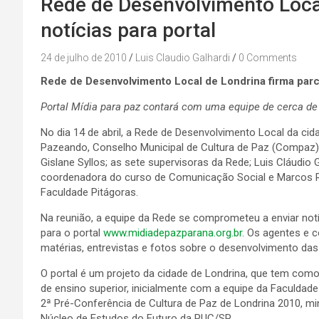
Rede de Desenvolvimento Local
notícias para portal
24 de julho de 2010
Luis Claudio Galhardi
0 Comments
Rede de Desenvolvimento Local de Londrina firma parce
Portal Mídia para paz contará com uma equipe de cerca de
No dia 14 de abril, a Rede de Desenvolvimento Local da ci
Pazeando, Conselho Municipal de Cultura de Paz (Compaz),
Gislane Syllos; as sete supervisoras da Rede; Luis Cláudio
coordenadora do curso de Comunicação Social e Marcos Ra
Faculdade Pitágoras.
Na reunião, a equipe da Rede se comprometeu a enviar not
para o portal
www.midiadepazparana.org.br
. Os agentes e 
matérias, entrevistas e fotos sobre o desenvolvimento das
O portal é um projeto da cidade de Londrina, que tem com
de ensino superior, inicialmente com a equipe da Faculdade P
2ª Pré-Conferência de Cultura de Paz de Londrina 2010, min
Núcleo de Estudos do Futuro da PUC/SP.