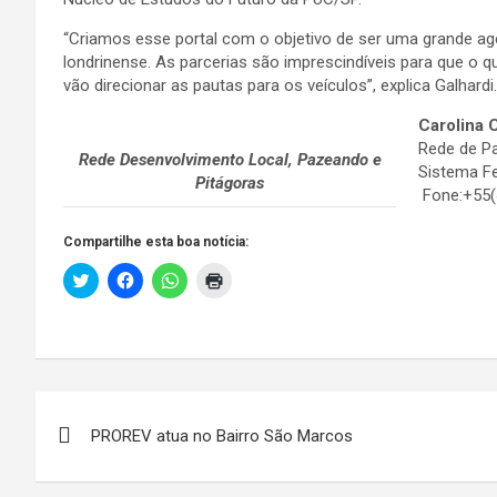
“Criamos esse portal com o objetivo de ser uma grande ag
londrinense. As parcerias são imprescindíveis para que o 
vão direcionar as pautas para os veículos”, explica Galhardi.
Carolina 
Rede de Pa
Rede Desenvolvimento Local, Pazeando e
Sistema Fe
Pitágoras
Fone:+55(
Compartilhe esta boa notícia:
C
C
C
C
l
l
l
l
i
i
i
i
c
q
q
q
k
u
u
u
t
e
e
e
o
p
p
p
s
a
a
a
h
r
r
r
Navegação
a
a
a
a
r
c
c
i
e
PROREV atua no Bairro São Marcos
o
o
m
de
o
m
m
p
n
p
p
r
T
a
a
i
w
r
r
m