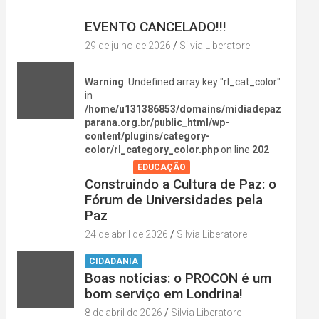
DIVERSÃO NA CIDADE
EVENTO CANCELADO!!!
29 de julho de 2026
Silvia Liberatore
Warning
: Undefined array key "rl_cat_color"
in
/home/u131386853/domains/midiadepaz
parana.org.br/public_html/wp-
content/plugins/category-
color/rl_category_color.php
on line
202
AGENDA
EDUCAÇÃO
Construindo a Cultura de Paz: o
Fórum de Universidades pela
Paz
24 de abril de 2026
Silvia Liberatore
CIDADANIA
Boas notícias: o PROCON é um
bom serviço em Londrina!
8 de abril de 2026
Silvia Liberatore