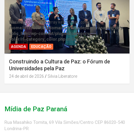
Warning
: Undefined array key "rl_cat_color" in
/home/u131386853/domains/midiadepazparana.org.br/p
ublic_html/wp-content/plugins/category-
color/rl_category_color.php
on line
202
AGENDA
EDUCAÇÃO
Construindo a Cultura de Paz: o Fórum de
Universidades pela Paz
24 de abril de 2026
Silvia Liberatore
Mídia de Paz Paraná
Rua Masahiko Tomita, 69 Vila Simões/Centro CEP 86020-540
Londrina-PR