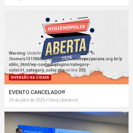
Warning
: Undefined array key "rl_cat_color" in
/home/u131386853/domains/midiadepazparana.org.br/p
ublic_html/wp-content/plugins/category-
color/rl_category_color.php
on line
202
DIVERSÃO NA CIDADE
EVENTO CANCELADO!!!
29 de julho de 2026
Silvia Liberatore