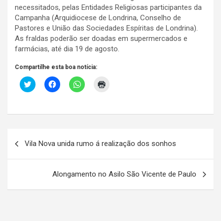
necessitados, pelas Entidades Religiosas participantes da
Campanha (Arquidiocese de Londrina, Conselho de
Pastores e União das Sociedades Espíritas de Londrina).
As fraldas poderão ser doadas em supermercados e
farmácias, até dia 19 de agosto.
Compartilhe esta boa notícia:
C
C
C
C
l
l
l
l
i
i
i
i
c
q
q
q
k
u
u
u
t
e
e
e
o
p
p
p
s
a
a
a
Navegação
h
r
r
r
a
a
a
a
Vila Nova unida rumo á realização dos sonhos
r
c
c
i
de
e
o
o
m
o
m
m
p
Post
n
p
p
r
T
a
a
i
Alongamento no Asilo São Vicente de Paulo
w
r
r
m
i
t
t
i
t
i
i
r
t
l
l
(
e
h
h
a
r
a
a
b
(
r
r
r