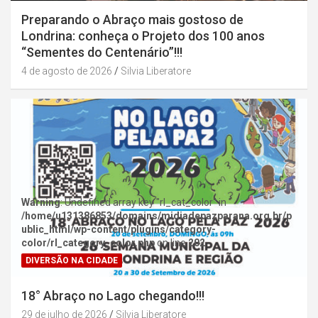
Preparando o Abraço mais gostoso de
Londrina: conheça o Projeto dos 100 anos
“Sementes do Centenário”!!!
4 de agosto de 2026
Silvia Liberatore
Warning
: Undefined array key "rl_cat_color" in
/home/u131386853/domains/midiadepazparana.org.br/p
ublic_html/wp-content/plugins/category-
color/rl_category_color.php
on line
202
DIVERSÃO NA CIDADE
18° Abraço no Lago chegando!!!
29 de julho de 2026
Silvia Liberatore