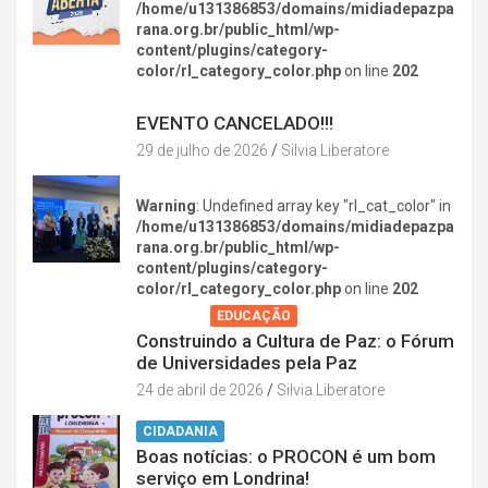
/home/u131386853/domains/midiadepazpa
rana.org.br/public_html/wp-
content/plugins/category-
color/rl_category_color.php
on line
202
DIVERSÃO NA CIDADE
EVENTO CANCELADO!!!
29 de julho de 2026
Silvia Liberatore
Warning
: Undefined array key "rl_cat_color" in
/home/u131386853/domains/midiadepazpa
rana.org.br/public_html/wp-
content/plugins/category-
color/rl_category_color.php
on line
202
AGENDA
EDUCAÇÃO
Construindo a Cultura de Paz: o Fórum
de Universidades pela Paz
24 de abril de 2026
Silvia Liberatore
CIDADANIA
Boas notícias: o PROCON é um bom
serviço em Londrina!