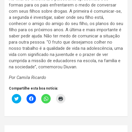
formas para os pais enfrentarem o medo de conversar
com seus filhos sobre drogas. A primeira é comunicar-se,
a segunda é investigar, saber onde seu filho está,
conhecer o amigo do amigo do seu filho, os planos do seu
filho para os próximos anos. A última e mais importante é
saber pedir ajuda. Não ter medo de comunicar a situação
para outra pessoa. “O fruto que desejamos colher no
nosso trabalho é a qualidade de vida na adolescência, uma
vida com significado na juventude e o prazer de ver
cumprida a missão de educadores na escola, na família e
na sociedade”, comemorou Diuvan.
Por Camila Ricardo
Compartilhe esta boa notícia:
C
C
C
C
l
l
l
l
i
i
i
i
c
q
q
q
k
u
u
u
t
e
e
e
o
p
p
p
s
a
a
a
Navegação
h
r
r
r