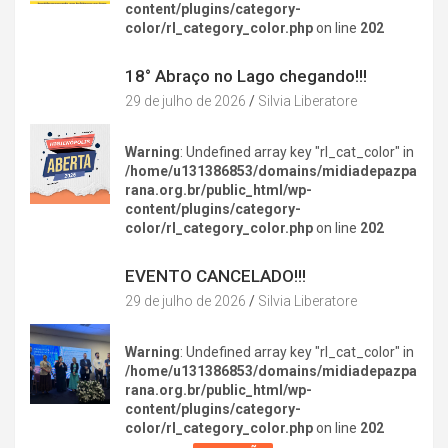
content/plugins/category-
color/rl_category_color.php
on line
202
DIVERSÃO NA CIDADE
18° Abraço no Lago chegando!!!
29 de julho de 2026
Silvia Liberatore
Warning
: Undefined array key "rl_cat_color" in
/home/u131386853/domains/midiadepazpa
rana.org.br/public_html/wp-
content/plugins/category-
color/rl_category_color.php
on line
202
DIVERSÃO NA CIDADE
EVENTO CANCELADO!!!
29 de julho de 2026
Silvia Liberatore
Warning
: Undefined array key "rl_cat_color" in
/home/u131386853/domains/midiadepazpa
rana.org.br/public_html/wp-
content/plugins/category-
color/rl_category_color.php
on line
202