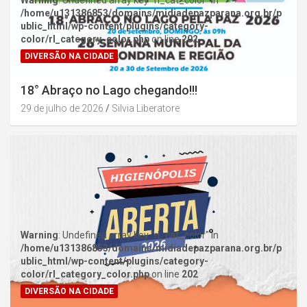
Warning
: Undefined array key "rl_cat_color" in
/home/u131386853/domains/midiadepazparana.org.br/p
ublic_html/wp-content/plugins/category-
color/rl_category_color.php
on line
202
DIVERSÃO NA CIDADE
18° Abraço no Lago chegando!!!
29 de julho de 2026
Silvia Liberatore
Warning
: Undefined array key "rl_cat_color" in
/home/u131386853/domains/midiadepazparana.org.br/p
ublic_html/wp-content/plugins/category-
color/rl_category_color.php
on line
202
DIVERSÃO NA CIDADE