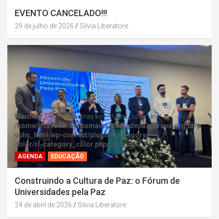
EVENTO CANCELADO!!!
29 de julho de 2026
Silvia Liberatore
Warning
: Undefined array key "rl_cat_color" in
/home/u131386853/domains/midiadepazparana.org.br/p
ublic_html/wp-content/plugins/category-
color/rl_category_color.php
on line
202
AGENDA
EDUCAÇÃO
Construindo a Cultura de Paz: o Fórum de
Universidades pela Paz
24 de abril de 2026
Silvia Liberatore