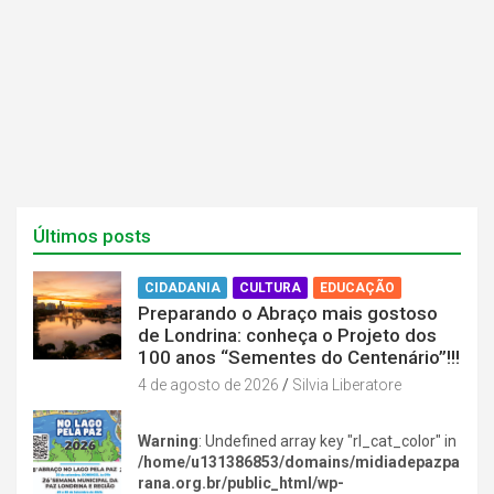
a
a
n
n
e
e
l
l
a
a
)
)
Últimos posts
CIDADANIA
CULTURA
EDUCAÇÃO
Preparando o Abraço mais gostoso
de Londrina: conheça o Projeto dos
100 anos “Sementes do Centenário”!!!
4 de agosto de 2026
Silvia Liberatore
Warning
: Undefined array key "rl_cat_color" in
/home/u131386853/domains/midiadepazpa
rana.org.br/public_html/wp-