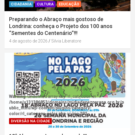
CIDADANIA
CULTURA
EDUCAÇÃO
Preparando o Abraço mais gostoso de
Londrina: conheça o Projeto dos 100 anos
“Sementes do Centenário”!!!
4 de agosto de 2026
Silvia Liberatore
Warning
: Undefined array key "rl_cat_color" in
/home/u131386853/domains/midiadepazparana.org.br/p
ublic_html/wp-content/plugins/category-
color/rl_category_color.php
on line
202
DIVERSÃO NA CIDADE