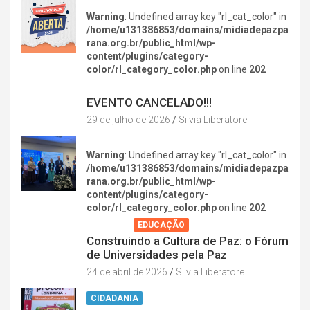
Warning
: Undefined array key "rl_cat_color" in
/home/u131386853/domains/midiadepazpa
rana.org.br/public_html/wp-
content/plugins/category-
color/rl_category_color.php
on line
202
DIVERSÃO NA CIDADE
EVENTO CANCELADO!!!
29 de julho de 2026
Silvia Liberatore
Warning
: Undefined array key "rl_cat_color" in
/home/u131386853/domains/midiadepazpa
rana.org.br/public_html/wp-
content/plugins/category-
color/rl_category_color.php
on line
202
AGENDA
EDUCAÇÃO
Construindo a Cultura de Paz: o Fórum
de Universidades pela Paz
24 de abril de 2026
Silvia Liberatore
CIDADANIA