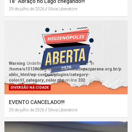
18° Abraço no Lago chegando!!!
29 de julho de 2026
Silvia Liberatore
Warning
: Undefined array key "rl_cat_color" in
/home/u131386853/domains/midiadepazparana.org.br/p
ublic_html/wp-content/plugins/category-
color/rl_category_color.php
on line
202
DIVERSÃO NA CIDADE
EVENTO CANCELADO!!!
29 de julho de 2026
Silvia Liberatore