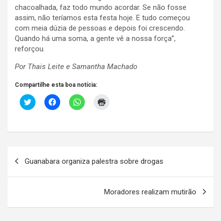
chacoalhada, faz todo mundo acordar. Se não fosse
assim, não teríamos esta festa hoje. E tudo começou
com meia dúzia de pessoas e depois foi crescendo.
Quando há uma soma, a gente vê a nossa força”,
reforçou.
Por Thais Leite e Samantha Machado
Compartilhe esta boa notícia:
C
C
C
C
l
l
l
l
i
i
i
i
c
q
q
q
k
u
u
u
t
e
e
e
o
p
p
p
s
a
a
a
Navegação
h
r
r
r
a
a
a
a
Guanabara organiza palestra sobre drogas
r
c
c
i
de
e
o
o
m
o
m
m
p
Post
n
p
p
r
T
a
a
i
Moradores realizam mutirão
w
r
r
m
i
t
t
i
t
i
i
r
t
l
l
(