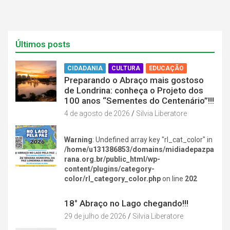
Últimos posts
CIDADANIA
CULTURA
EDUCAÇÃO
Preparando o Abraço mais gostoso
de Londrina: conheça o Projeto dos
100 anos “Sementes do Centenário”!!!
4 de agosto de 2026
Silvia Liberatore
Warning
: Undefined array key "rl_cat_color" in
/home/u131386853/domains/midiadepazpa
rana.org.br/public_html/wp-
content/plugins/category-
color/rl_category_color.php
on line
202
DIVERSÃO NA CIDADE
18° Abraço no Lago chegando!!!
29 de julho de 2026
Silvia Liberatore