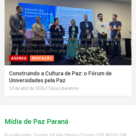
Warning
: Undefined array key "rl_cat_color" in
/home/u131386853/domains/midiadepazparana.org.br/p
ublic_html/wp-content/plugins/category-
color/rl_category_color.php
on line
202
AGENDA
EDUCAÇÃO
Construindo a Cultura de Paz: o Fórum de
Universidades pela Paz
24 de abril de 2026
Silvia Liberatore
Mídia de Paz Paraná
Rua Masahiko Tomita, 69 Vila Simões/Centro CEP 86020-540